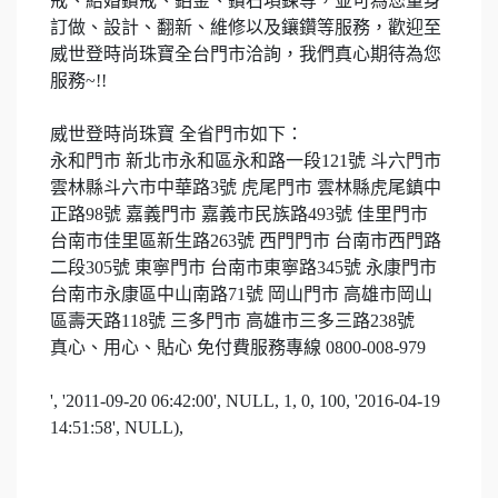
戒、結婚鑽戒、鉑金、鑽石項鍊等，並可為您量身
訂做、設計、翻新、維修以及鑲鑽等服務，歡迎至
威世登時尚珠寶全台門市洽詢，我們真心期待為您
服務
~!!
威世登時尚珠寶 全省門市如下：
永和門市 新北市永和區永和路一段
121
號
斗六門市
雲林縣斗六市中華路
3
號
虎尾門市 雲林縣虎尾鎮中
正路
98
號
嘉義門市 嘉義市民族路
493
號
佳里門市
台南市佳里區新生路
263
號
西門門市 台南市西門路
二段
305
號
東寧門市 台南市東寧路
345
號
永康門市
台南市永康區中山南路
71
號
岡山門市 高雄市岡山
區壽天路
118
號
三多門市 高雄市三多三路
238
號
真心、用心、貼心 免付費服務專線
0800-008-979
', '2011-09-20 06:42:00', NULL, 1, 0, 100, '2016-04-19
14:51:58', NULL),