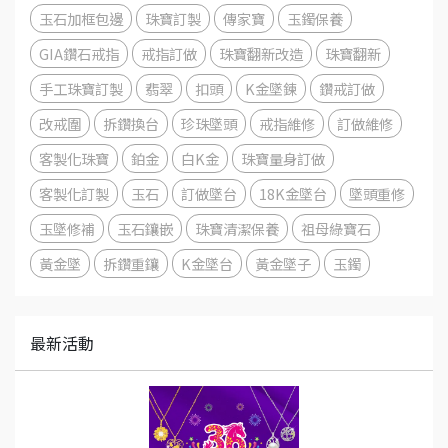
玉石加框包邊
珠寶訂製
傳家寶
玉鐲保養
GIA鑽石戒指
戒指訂做
珠寶翻新改造
珠寶翻新
手工珠寶訂製
翡翠
扣頭
K金墜鍊
鑽戒訂做
改戒圍
拆鑽換台
珍珠墜頭
戒指維修
訂做維修
客製化珠寶
鉑金
白K金
珠寶量身訂做
客製化訂製
玉石
訂做墜台
18K金墜台
墜頭重修
玉墜修補
玉石鑲嵌
珠寶清潔保養
祖母綠寶石
黃金墜
拆鑽重鑲
K金墜台
黃金墜子
玉鐲
最新活動