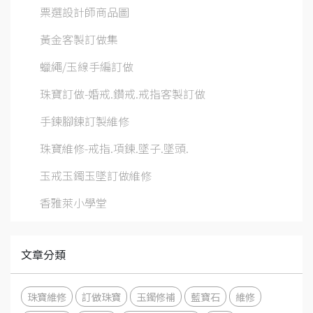
票選設計師商品圖
黃金客製訂做集
蠟繩/玉線手編訂做
珠寶訂做-婚戒.鑽戒.戒指客製訂做
手鍊腳鍊訂製維修
珠寶維修-戒指.項鍊.墜子.墜頭.
玉戒玉鐲玉墜訂做維修
香雅萊小學堂
文章分類
珠寶維修
訂做珠寶
玉鐲修補
藍寶石
維修