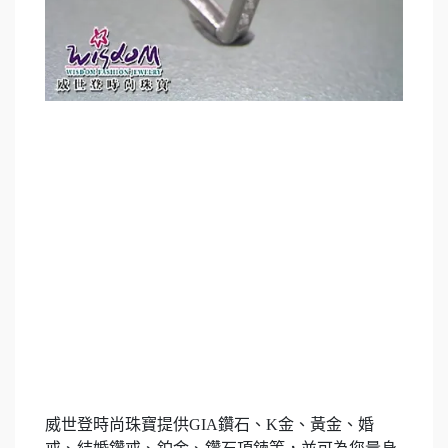
威世登時尚珠寶提供
GIA
鑽石、
K
金、黃金、婚