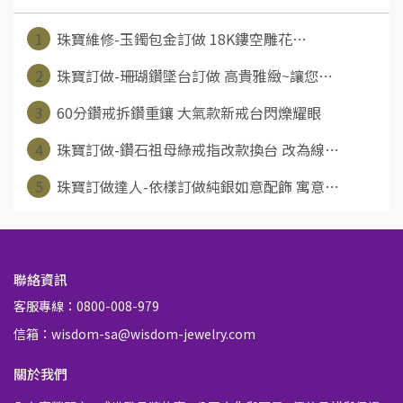
1
珠寶維修-玉鐲包金訂做 18K鏤空雕花⋯
2
珠寶訂做-珊瑚鑽墜台訂做 高貴雅緻~讓您⋯
3
60分鑽戒拆鑽重鑲 大氣款新戒台閃爍耀眼
4
珠寶訂做-鑽石祖母綠戒指改款換台 改為線⋯
5
珠寶訂做達人-依樣訂做純銀如意配飾 寓意⋯
聯絡資訊
客服專線：0800-008-979
信箱：wisdom-sa@wisdom-jewelry.com
關於我們