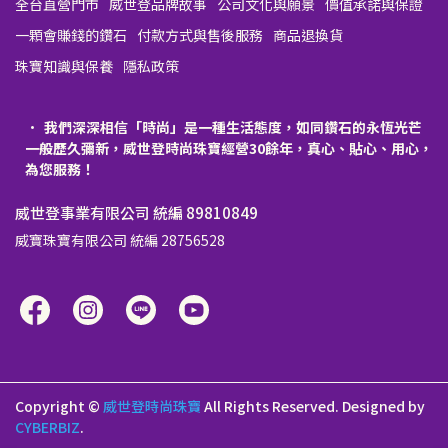
全台直營門市
威世登品牌故事
公司文化與願景
價值承諾與保證
一顆會賺錢的鑽石
付款方式與售後服務
商品退換貨
珠寶知識與保養
隱私政策
我們深深相信「時尚」是一種生活態度，如同鑽石的永恆光芒
一般歷久彌新，威世登時尚珠寶經營30餘年，真心、貼心、用心，
為您服務！
威世登事業有限公司 統編 89810849
威寶珠寶有限公司 統編 28756528
Copyright ©
威世登時尚珠寶
All Rights Reserved.
Designed by
CYBERBIZ
.