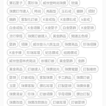
寶石墜子
黑珍珠
威世登時尚珠寶
琉璃
珠寶訂作達人
時尚
馬鞍型
玉石戒
貔貅
招財
鋼飾
客製化訂做
K金戒指
K金鑽石戒
k金戒
白金戒指
K金項鍊
K金墜子
白金墜飾
K金墜頭
流行穿搭
珠寶訂做達人
黃金飾品
開運五色線
墜飾
項鍊
威世登斗六民生店
珠寶商品
珍珠項鍊
K金手鍊
珍珠耳環
紀念鑽戒
結婚鑽戒
威世登雲林虎尾店
依樣訂做
黃金墜飾
金飾
黃金商品
訂做達人
珠寶拋光
珠寶電鍍
訂製維修
墜頭
訂做戒指
客製珠寶
手工飾品
珠寶訂做
玉墜
珠寶客製
鑽石耳環
訂製墜頭
珠寶保養
珠寶清潔
珍珠
訂做項鍊
字母項鍊
鑽台訂製
珠寶改造
珠寶改款換台
訂做耳環
訂做墜頭