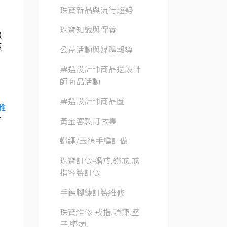
珠寶新品與流行趨勢
珠寶知識與保養
預
顆
公益活動與媒體報導
票選設計師商品送設計
師商品活動
票選設計師商品圖
雅
黃金客製訂做集
許
蠟繩/玉線手編訂做
珠寶訂做-婚戒.鑽戒.戒
指客製訂做
手鍊腳鍊訂製維修
珠寶維修-戒指.項鍊.墜
子.墜頭.