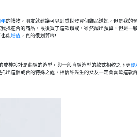
周年
的禮物，朋友就建議可以到威世登買個飾品送她，但是我的
幫我找適合的商品，最後買了這款鑽戒，雖然超出預算，但是一
石也能
增值
，真的很划算唷
!
的戒檯設計是曲線的造型，與一般直線造型的款式相較之下更
優
襯托出這個戒台的特殊之處，相信許先生的女友一定會喜歡這款