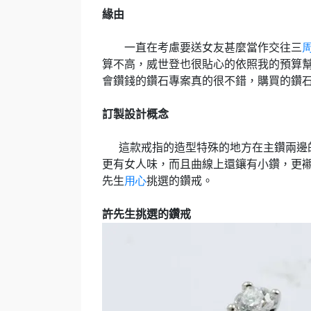
緣由
一直在考慮要送女友甚麼當作交往三
算不高，威世登也很貼心的依照我的預算
會鑽錢的鑽石專案真的很不錯，購買的鑽
訂製設計概念
這款戒指的造型特殊的地方在主鑽兩邊
更有女人味，而且曲線上還鑲有小鑽，更
先生
用心
挑選的鑽戒。
許
先生挑選的鑽戒