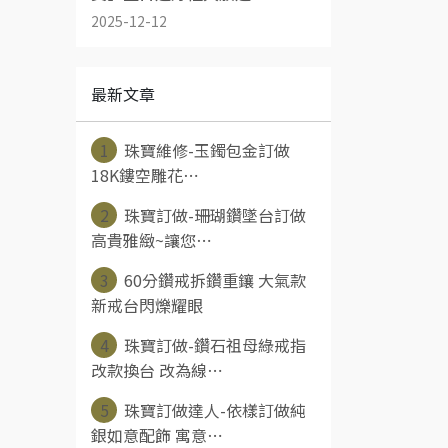
2025-12-12
最新文章
1
珠寶維修-玉鐲包金訂做
18K鏤空雕花⋯
2
珠寶訂做-珊瑚鑽墜台訂做
高貴雅緻~讓您⋯
3
60分鑽戒拆鑽重鑲 大氣款
新戒台閃爍耀眼
4
珠寶訂做-鑽石祖母綠戒指
改款換台 改為線⋯
5
珠寶訂做達人-依樣訂做純
銀如意配飾 寓意⋯