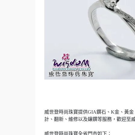
威世登時尚珠寶
提供
GIA
鑽石、
K
金、黃金
計、翻新、維修以及鑲鑽等服務，歡迎至
威世登時尚珠寶全省門市如下：