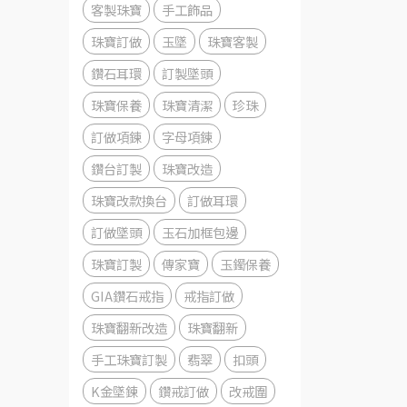
客製珠寶
手工飾品
珠寶訂做
玉墜
珠寶客製
鑽石耳環
訂製墜頭
珠寶保養
珠寶清潔
珍珠
訂做項鍊
字母項鍊
鑽台訂製
珠寶改造
珠寶改款換台
訂做耳環
訂做墜頭
玉石加框包邊
珠寶訂製
傳家寶
玉鐲保養
GIA鑽石戒指
戒指訂做
珠寶翻新改造
珠寶翻新
手工珠寶訂製
翡翠
扣頭
K金墜鍊
鑽戒訂做
改戒圍