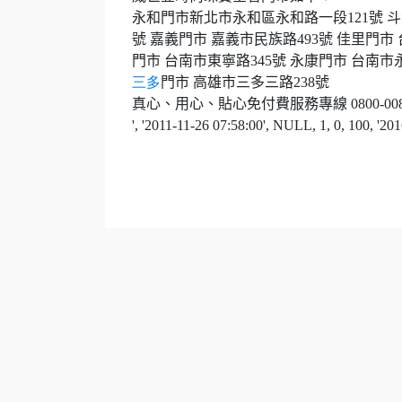
永和門市新北市永和區永和路一段
121
號
斗
號
嘉義門市 嘉義市民族路
493
號
佳里門市
門市 台南市東寧路
345
號
永康門市 台南市
三多
門市 高雄市三多三路
238
號
真心、用心、貼心免付費服務專線
0800-00
', '2011-11-26 07:58:00', NULL, 1, 0, 100, '2