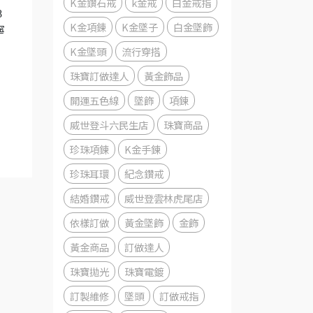
K金鑽石戒
k金戒
白金戒指
8
K金項鍊
K金墜子
白金墜飾
寧
K金墜頭
流行穿搭
珠寶訂做達人
黃金飾品
開運五色線
墜飾
項鍊
威世登斗六民生店
珠寶商品
珍珠項鍊
K金手鍊
珍珠耳環
紀念鑽戒
結婚鑽戒
威世登雲林虎尾店
依樣訂做
黃金墜飾
金飾
黃金商品
訂做達人
珠寶拋光
珠寶電鍍
訂製維修
墜頭
訂做戒指