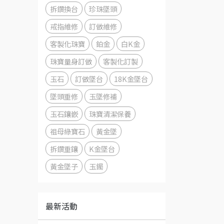
拆鑽換台
珍珠墜頭
戒指維修
訂做維修
客製化珠寶
鉑金
白K金
珠寶量身訂做
客製化訂製
玉石
訂做墜台
18K金墜台
墜頭重修
玉墜修補
玉石鑲嵌
珠寶清潔保養
祖母綠寶石
黃金墜
拆鑽重鑲
K金墜台
黃金墜子
玉鐲
最新活動