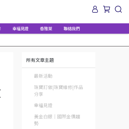
修
幸福見證
香雅萊
聯絡我們
所有文章主題
最新活動
珠寶訂做|珠寶維修|作品
算
分享
幸福見證
黃金白銀│國際金價趨
勢