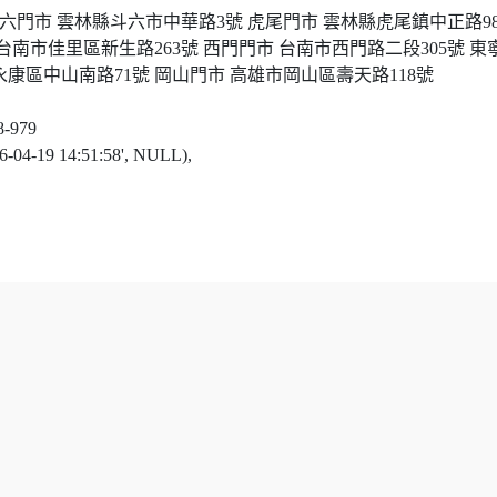
六門市 雲林縣斗六市中華路
3
號
虎尾門市 雲林縣虎尾鎮中正路
9
 台南市佳里區新生路
263
號
西門門市 台南市西門路二段
305
號
東
永康區中山南路
71
號
岡山門市 高雄市岡山區壽天路
118
號
8-979
016-04-19 14:51:58', NULL),