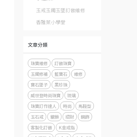
玉戒玉鐲玉墜訂做維修
香雅萊小學堂
文章分類
珠寶維修
訂做珠寶
玉鐲修補
藍寶石
維修
寶石墜子
黑珍珠
威世登時尚珠寶
琉璃
珠寶訂作達人
時尚
馬鞍型
玉石戒
貔貅
招財
鋼飾
客製化訂做
K金戒指