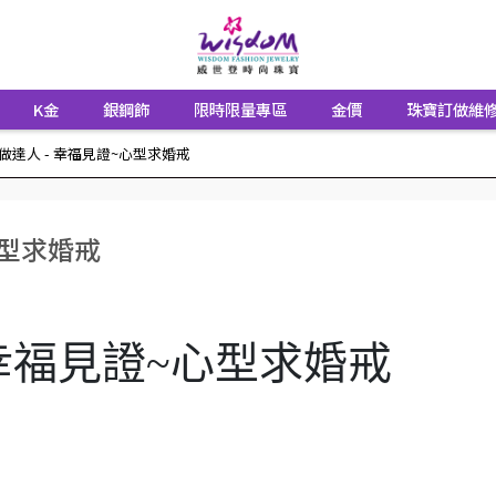
K金
銀鋼飾
限時限量專區
金價
珠寶訂做維
做達人 - 幸福見證~心型求婚戒
心型求婚戒
 幸福見證~心型求婚戒