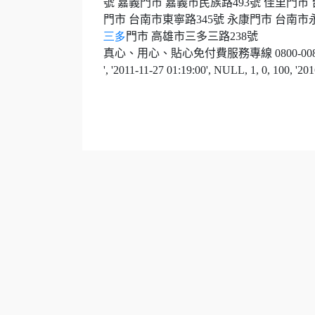
號
嘉義門市 嘉義市民族路
493
號
佳里門市
門市 台南市東寧路
345
號
永康門市 台南市
三多
門市 高雄市三多三路
238
號
真心、用心、貼心免付費服務專線
0800-00
', '2011-11-27 01:19:00', NULL, 1, 0, 100, '2