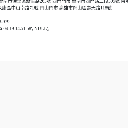
 台南市佳里區新生路
263
號
西門門市 台南市西門路二段
305
號
東
永康區中山南路
71
號
岡山門市 高雄市岡山區壽天路
118
號
8-979
016-04-19 14:51:58', NULL),