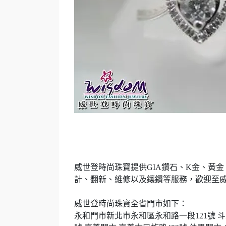
威世登時尚珠寶
提供
GIA
鑽石、
K
金、黃金
計、翻新、維修以及鑲鑽等服務，歡迎至
威世登時尚珠寶全省門市如下：
永和門市新北市永和區永和路一段
121
號
斗