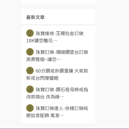
最新文章
1
珠寶維修-玉鐲包金訂做
18K鏤空雕花⋯
2
珠寶訂做-珊瑚鑽墜台訂做
高貴雅緻~讓您⋯
3
60分鑽戒拆鑽重鑲 大氣款
新戒台閃爍耀眼
4
珠寶訂做-鑽石祖母綠戒指
改款換台 改為線⋯
5
珠寶訂做達人-依樣訂做純
銀如意配飾 寓意⋯