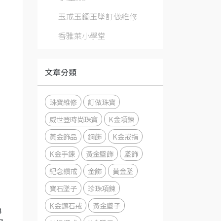
玉戒玉鐲玉墜訂做維修
香雅萊小學堂
文章分類
珠寶維修
訂做珠寶
威世登時尚珠寶
K金項鍊
黃金飾品
鋼飾
K金戒指
K金手鍊
黃金墜飾
墜飾
紀念鑽戒
金飾
黃金墜
寶石墜子
珍珠項鍊
K金鑽石戒
黃金墜子
8