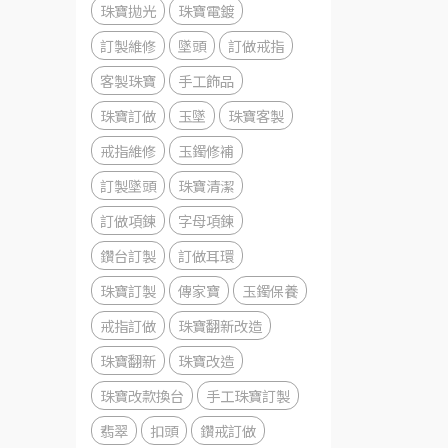
珠寶拋光
珠寶電鍍
訂製維修
墜頭
訂做戒指
客製珠寶
手工飾品
珠寶訂做
玉墜
珠寶客製
戒指維修
玉鐲修補
訂製墜頭
珠寶清潔
訂做項鍊
字母項鍊
鑽台訂製
訂做耳環
珠寶訂製
傳家寶
玉鐲保養
戒指訂做
珠寶翻新改造
珠寶翻新
珠寶改造
珠寶改款換台
手工珠寶訂製
翡翠
扣頭
鑽戒訂做