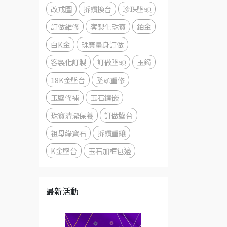
改戒圍
拆鑽換台
珍珠墜頭
訂做維修
客製化珠寶
鉑金
白K金
珠寶量身訂做
客製化訂製
訂做墜頭
玉鐲
18K金墜台
墜頭重修
玉墜修補
玉石鑲嵌
珠寶清潔保養
訂做墜台
祖母綠寶石
拆鑽重鑲
K金墜台
玉石加框包邊
最新活動