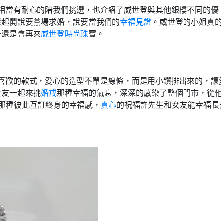
相當有耐心的陪我們挑選，也介紹了威世登與其他銀樓不同的優
還起鬨說要黨場求婚，說要當我們的
幸福見證
。威世登的小姐真
後還是會再來
威世登時尚珠
寶。
喜歡的款式，愛心的造型不單是線條，而是用小鑽排出來的，讓
女友一起來挑
婚戒
那種幸福的氣息，深深的感染了整個門市，從
那種彼此互訂終身的幸福感，
真心
的祝福許先生和女友能幸福長