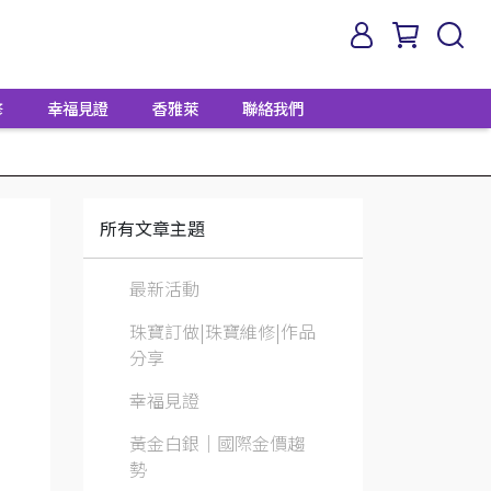
修
幸福見證
香雅萊
聯絡我們
所有文章主題
最新活動
珠寶訂做|珠寶維修|作品
分享
幸福見證
黃金白銀│國際金價趨
勢