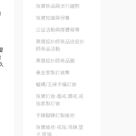
珠寶新品與流行趨勢
的
珠寶知識與保養
公益活動與媒體報導
票選設計師商品送設計
師商品活動
愛
他
票選設計師商品圖
久
黃金客製訂做集
蠟繩/玉線手編訂做
珠寶訂做-婚戒.鑽戒.戒
指客製訂做
手鍊腳鍊訂製維修
珠寶維修-戒指.項鍊.墜
子.墜頭.