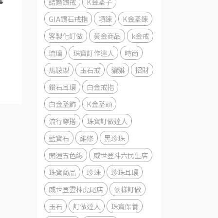
結婚鑽戒
K金墜子
寧
GIA鑽石戒指
項鍊
K金墜鍊
客製化訂做
黃金商品
k金戒
琉璃
珠寶訂作達人
時尚
馬鞍型
玉石戒
貔貅
招財
鑽石耳環
白金戒指
白金墜飾
K金墜頭
流行穿搭
珠寶訂做達人
藍寶石
維修
黑珍珠
開運五色線
威世登斗六民生店
珠寶商品
珍珠
珍珠耳環
威世登雲林虎尾店
依樣訂做
玉石
訂做達人
珠寶保養