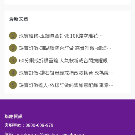
最新文章
1
珠寶維修-玉鐲包金訂做 18K鏤空雕花⋯
2
珠寶訂做-珊瑚鑽墜台訂做 高貴雅緻~讓您⋯
3
60分鑽戒拆鑽重鑲 大氣款新戒台閃爍耀眼
4
珠寶訂做-鑽石祖母綠戒指改款換台 改為線⋯
5
珠寶訂做達人-依樣訂做純銀如意配飾 寓意⋯
聯絡資訊
客服專線：0800-008-979
信箱：wisdom-sa@wisdom-jewelry.com