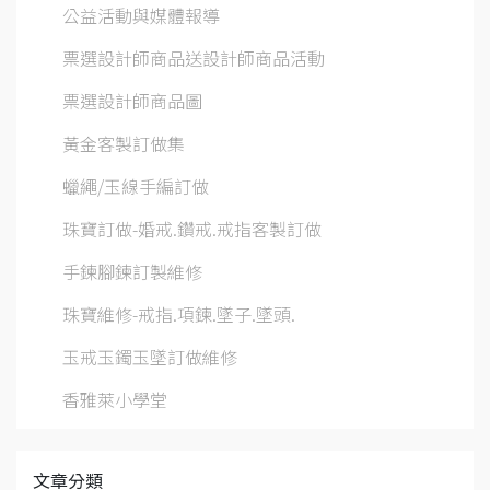
公益活動與媒體報導
票選設計師商品送設計師商品活動
票選設計師商品圖
黃金客製訂做集
蠟繩/玉線手編訂做
珠寶訂做-婚戒.鑽戒.戒指客製訂做
手鍊腳鍊訂製維修
珠寶維修-戒指.項鍊.墜子.墜頭.
玉戒玉鐲玉墜訂做維修
香雅萊小學堂
文章分類