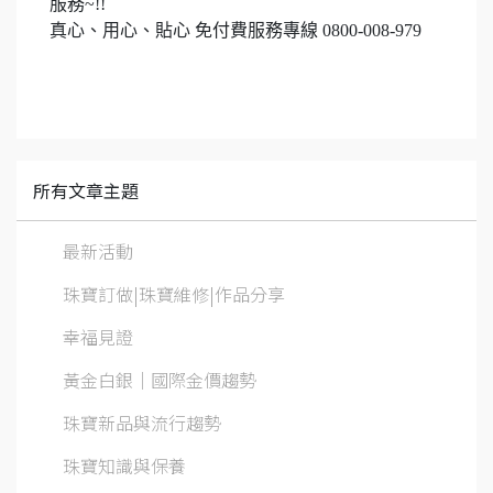
服務
~!!
真心、用心、貼心 免付費服務專線
0800-008-979
所有文章主題
最新活動
珠寶訂做|珠寶維修|作品分享
幸福見證
黃金白銀│國際金價趨勢
珠寶新品與流行趨勢
珠寶知識與保養