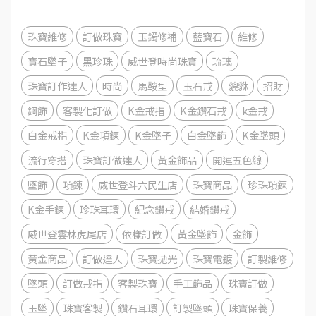
珠寶維修
訂做珠寶
玉鐲修補
藍寶石
維修
寶石墜子
黑珍珠
威世登時尚珠寶
琉璃
珠寶訂作達人
時尚
馬鞍型
玉石戒
貔貅
招財
鋼飾
客製化訂做
K金戒指
K金鑽石戒
k金戒
白金戒指
K金項鍊
K金墜子
白金墜飾
K金墜頭
流行穿搭
珠寶訂做達人
黃金飾品
開運五色線
墜飾
項鍊
威世登斗六民生店
珠寶商品
珍珠項鍊
K金手鍊
珍珠耳環
紀念鑽戒
結婚鑽戒
威世登雲林虎尾店
依樣訂做
黃金墜飾
金飾
黃金商品
訂做達人
珠寶拋光
珠寶電鍍
訂製維修
墜頭
訂做戒指
客製珠寶
手工飾品
珠寶訂做
玉墜
珠寶客製
鑽石耳環
訂製墜頭
珠寶保養