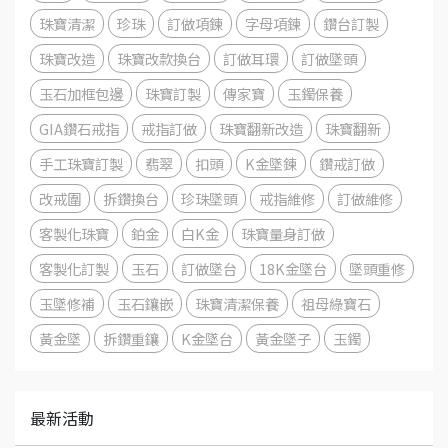
珠寶清潔
珍珠
訂做項鍊
字母項鍊
鑽台訂製
珠寶改造
珠寶改款換台
訂做耳環
訂做墜頭
玉石加框包邊
珠寶訂製
傳家寶
玉鐲保養
GIA鑽石戒指
戒指訂做
珠寶翻新改造
珠寶翻新
手工珠寶訂製
翡翠
扣頭
K金墜鍊
鑽戒訂做
改戒圍
拆鑽換台
珍珠墜頭
戒指維修
訂做維修
客製化珠寶
鉑金
白K金
珠寶量身訂做
客製化訂製
玉石
訂做墜台
18K金墜台
墜頭重修
玉墜修補
玉石鑲嵌
珠寶清潔保養
祖母綠寶石
黃金墜
拆鑽重鑲
K金墜台
黃金墜子
玉鐲
最新活動