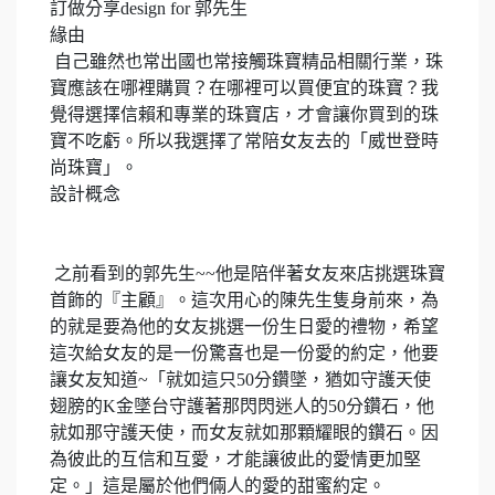
訂做分享
design for
郭先生
緣由
自己雖然也常出國也常接觸珠寶精品相關行業，珠
寶應該在哪裡購買？在哪裡可以買便宜的珠寶？我
覺得選擇信賴和專業的珠寶店，才會讓你買到的珠
寶不吃虧。所以我選擇了常陪女友去的「威世登時
尚珠寶」。
設計概念
之前看到的郭先生
~~
他是陪伴著女友來店挑選珠寶
首飾的『主顧』。這次用心的陳先生隻身前來，為
的就是要為他的女友挑選一份生日愛的禮物，希望
這次給女友的是一份驚喜也是一份愛的約定，他要
讓女友知道
~
「就如這只
50
分鑽墜，猶如守護天使
翅膀的
K
金墜台守護著那閃閃迷人的
50
分鑽石，他
就如那守護天使，而女友就如那顆耀眼的鑽石。因
為彼此的互信和互愛，才能讓彼此的愛情更加堅
定。」這是屬於他們倆人的愛的甜蜜約定。