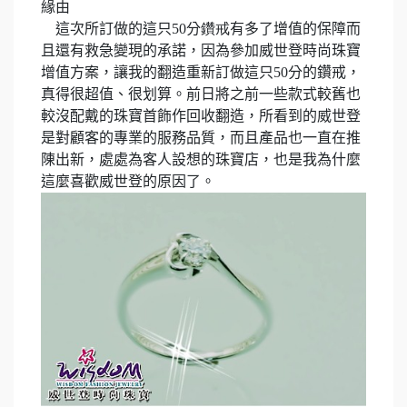
緣由
這次所訂做的這只
50
分
鑽戒
有多了增值的保障而
且還有救急變現的承諾，因為參加威世登時尚珠寶
增值方案，讓我的翻造重新訂做這只
50
分的鑽戒，
真得很超值、很划算。前日將之前一些款式較舊也
較沒配戴的珠寶首飾作回收翻造，所看到的威世登
是對顧客的專業的服務品質，而且產品也一直在推
陳出新，處處為客人設想的珠寶店，也是我為什麼
這麼喜歡威世登的原因了。