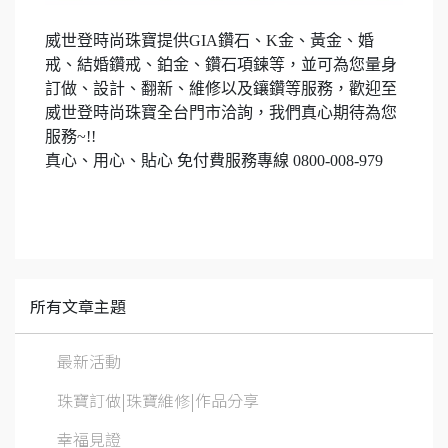
威世登時尚珠寶提供
GIA
鑽石、
K
金、黃金、婚
戒、結婚鑽戒、鉑金、鑽石項鍊等，並可為您量身
訂做、設計、翻新、維修以及鑲鑽等服務，歡迎至
威世登時尚珠寶全台門市洽詢，我們真心期待為您
服務
~!!
真心、用心、貼心 免付費服務專線
0800-008-979
所有文章主題
最新活動
珠寶訂做|珠寶維修|作品分享
幸福見證