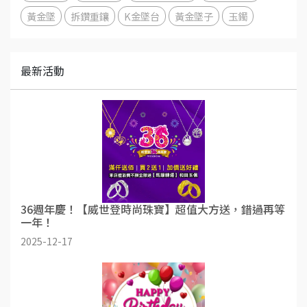
黃金墜
拆鑽重鑲
K金墜台
黃金墜子
玉鐲
最新活動
36週年慶！【威世登時尚珠寶】超值大方送，錯過再等
一年！
2025-12-17