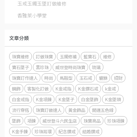
玉戒玉鐲玉墜訂做維修
香雅萊小學堂
文章分類
珠寶維修
訂做珠寶
玉鐲修補
藍寶石
維修
寶石墜子
黑珍珠
威世登時尚珠寶
琉璃
珠寶訂作達人
時尚
馬鞍型
玉石戒
貔貅
招財
鋼飾
客製化訂做
K金戒指
K金鑽石戒
k金戒
白金戒指
K金項鍊
K金墜子
白金墜飾
K金墜頭
流行穿搭
珠寶訂做達人
黃金飾品
開運五色線
墜飾
項鍊
威世登斗六民生店
珠寶商品
珍珠項鍊
K金手鍊
珍珠耳環
紀念鑽戒
結婚鑽戒