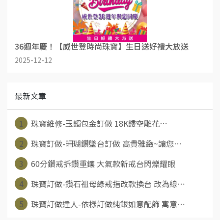
36週年慶！【威世登時尚珠寶】生日送好禮大放送
2025-12-12
最新文章
1
珠寶維修-玉鐲包金訂做 18K鏤空雕花⋯
2
珠寶訂做-珊瑚鑽墜台訂做 高貴雅緻~讓您⋯
3
60分鑽戒拆鑽重鑲 大氣款新戒台閃爍耀眼
4
珠寶訂做-鑽石祖母綠戒指改款換台 改為線⋯
5
珠寶訂做達人-依樣訂做純銀如意配飾 寓意⋯