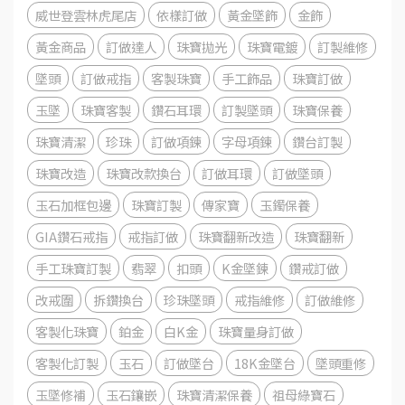
威世登雲林虎尾店
依樣訂做
黃金墜飾
金飾
黃金商品
訂做達人
珠寶拋光
珠寶電鍍
訂製維修
墜頭
訂做戒指
客製珠寶
手工飾品
珠寶訂做
玉墜
珠寶客製
鑽石耳環
訂製墜頭
珠寶保養
珠寶清潔
珍珠
訂做項鍊
字母項鍊
鑽台訂製
珠寶改造
珠寶改款換台
訂做耳環
訂做墜頭
玉石加框包邊
珠寶訂製
傳家寶
玉鐲保養
GIA鑽石戒指
戒指訂做
珠寶翻新改造
珠寶翻新
手工珠寶訂製
翡翠
扣頭
K金墜鍊
鑽戒訂做
改戒圍
拆鑽換台
珍珠墜頭
戒指維修
訂做維修
客製化珠寶
鉑金
白K金
珠寶量身訂做
客製化訂製
玉石
訂做墜台
18K金墜台
墜頭重修
玉墜修補
玉石鑲嵌
珠寶清潔保養
祖母綠寶石