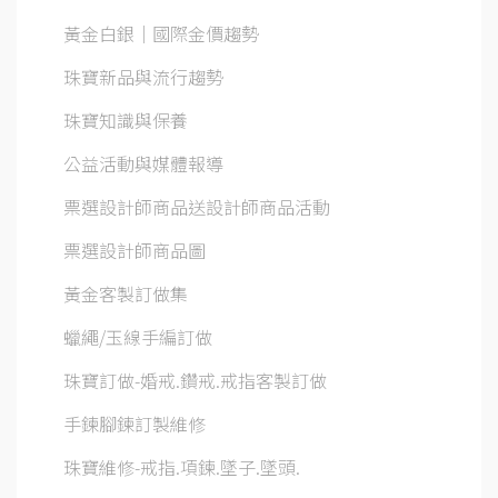
黃金白銀│國際金價趨勢
珠寶新品與流行趨勢
珠寶知識與保養
公益活動與媒體報導
票選設計師商品送設計師商品活動
票選設計師商品圖
黃金客製訂做集
蠟繩/玉線手編訂做
珠寶訂做-婚戒.鑽戒.戒指客製訂做
手鍊腳鍊訂製維修
珠寶維修-戒指.項鍊.墜子.墜頭.