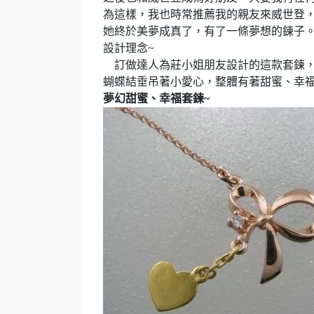
為這樣，我也時常推薦我的親友來威世登
她終於美夢成真了，有了一條夢想的鍊子
設計理念
~
訂做達人為莊小姐朋友設計的這款套鍊
蝴蝶結垂吊著小愛心，整體有著甜蜜、幸
夢幻甜蜜、幸福套鍊
~