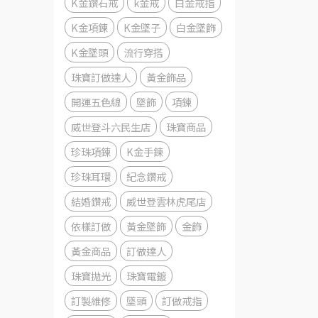
K金鑽石戒
k金戒
白金戒指
K金項鍊
K金墜子
白金墜飾
K金墜頭
流行穿搭
珠寶訂做達人
黃金飾品
開運五色線
墜飾
項鍊
威世登斗六民生店
珠寶商品
珍珠項鍊
K金手鍊
珍珠耳環
紀念鑽戒
結婚鑽戒
威世登雲林虎尾店
依樣訂做
黃金墜飾
金飾
黃金商品
訂做達人
珠寶拋光
珠寶電鍍
訂製維修
墜頭
訂做戒指