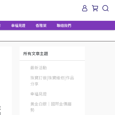
修
幸福見證
香雅萊
聯絡我們
所有文章主題
最新活動
珠寶訂做|珠寶維修|作品
分享
幸福見證
黃金白銀│國際金價趨
戒
勢
因