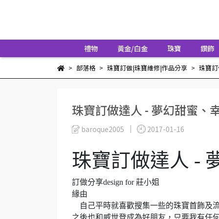
禮物
黃金/白金
珠寶
鑽飾
部落格
珠寶訂做|珠寶維修|作品分享
珠寶訂
珠寶訂做達人 - 夢幻甜蜜、
baroque2005
2017-01-16
珠寶訂做達人 -
訂做分享
design for
莊小姐
緣由
自己平時就喜歡搜集一些的珠寶首飾及
之後也和威世登成為好朋友，只要我有任