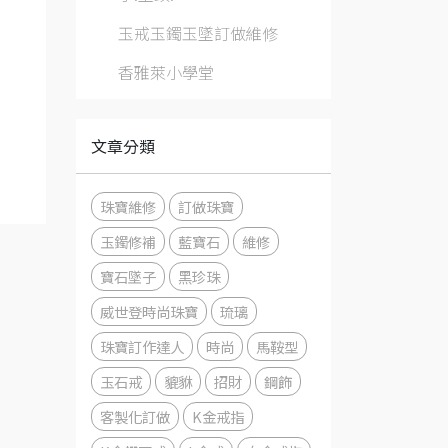
玉戒玉鐲玉墜訂做維修
香雅萊小學堂
文章分類
珠寶維修
訂做珠寶
玉鐲修補
藍寶石
維修
寶石墜子
黑珍珠
威世登時尚珠寶
琉璃
珠寶訂作達人
時尚
馬鞍型
玉石戒
貔貅
招財
鋼飾
客製化訂做
K金戒指