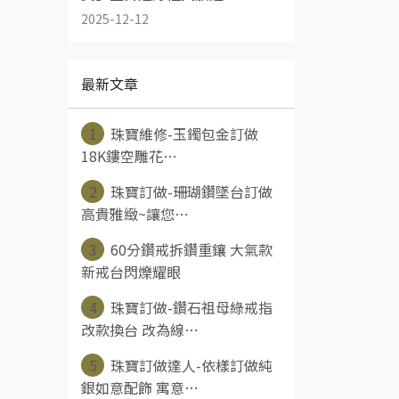
2025-12-12
最新文章
1
珠寶維修-玉鐲包金訂做
18K鏤空雕花⋯
2
珠寶訂做-珊瑚鑽墜台訂做
高貴雅緻~讓您⋯
3
60分鑽戒拆鑽重鑲 大氣款
新戒台閃爍耀眼
4
珠寶訂做-鑽石祖母綠戒指
改款換台 改為線⋯
5
珠寶訂做達人-依樣訂做純
銀如意配飾 寓意⋯