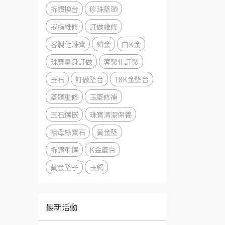
拆鑽換台
珍珠墜頭
戒指維修
訂做維修
客製化珠寶
鉑金
白K金
珠寶量身訂做
客製化訂製
玉石
訂做墜台
18K金墜台
墜頭重修
玉墜修補
玉石鑲嵌
珠寶清潔保養
祖母綠寶石
黃金墜
拆鑽重鑲
K金墜台
黃金墜子
玉鐲
最新活動