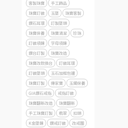
客製珠寶
手工飾品
珠寶訂做
玉墜
珠寶客製
鑽石耳環
訂製墜頭
珠寶保養
珠寶清潔
珍珠
訂做項鍊
字母項鍊
鑽台訂製
珠寶改造
珠寶改款換台
訂做耳環
訂做墜頭
玉石加框包邊
珠寶訂製
傳家寶
玉鐲保養
GIA鑽石戒指
戒指訂做
珠寶翻新改造
珠寶翻新
手工珠寶訂製
翡翠
扣頭
K金墜鍊
鑽戒訂做
改戒圍