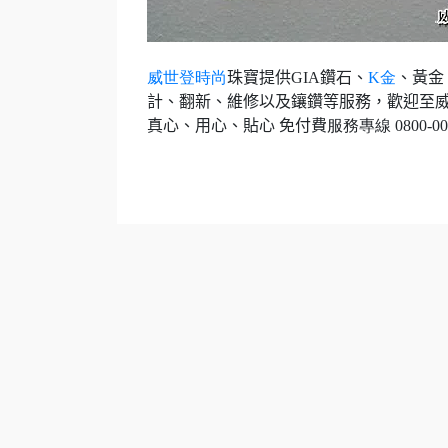
威世登時尚
珠寶提供
GIA
鑽石、
K
金
、黃金
計、翻新、維修以及鑲鑽等服務，歡迎至
真心、用心、貼心 免付費
服務專線
0800-00