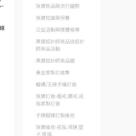
珠寶新品與流行趨勢
心
~
珠寶知識與保養
線
公益活動與媒體報導
票選設計師商品送設計
師商品活動
票選設計師商品圖
黃金客製訂做集
蠟繩/玉線手編訂做
珠寶訂做-婚戒.鑽戒.戒
指客製訂做
手鍊腳鍊訂製維修
珠寶維修-戒指.項鍊.墜
子.墜頭.