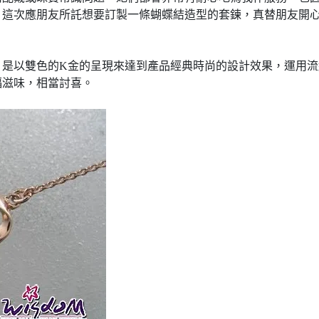
，這次應朋友所託想要訂製一條蝴蝶結造型的套鍊，真替朋友開
。
，是以雙色的
K
金的呈現來達到產品經典時尚的設計效果，運用流
福滋味，相當討喜。