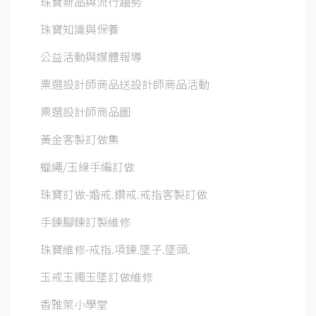
珠寶新品與流行趨勢
珠寶知識與保養
公益活動與媒體報導
票選設計師商品送設計師商品活動
票選設計師商品圖
黃金客製訂做集
蠟繩/玉線手編訂做
珠寶訂做-婚戒.鑽戒.戒指客製訂做
手鍊腳鍊訂製維修
珠寶維修-戒指.項鍊.墜子.墜頭.
玉戒玉鐲玉墜訂做維修
香雅萊小學堂