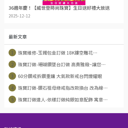
36週年慶！【威世登時尚珠寶】生日送好禮大放送
2025-12-12
最新文章
1
珠寶維修-玉鐲包金訂做 18K鏤空雕花⋯
2
珠寶訂做-珊瑚鑽墜台訂做 高貴雅緻~讓您⋯
3
60分鑽戒拆鑽重鑲 大氣款新戒台閃爍耀眼
4
珠寶訂做-鑽石祖母綠戒指改款換台 改為線⋯
5
珠寶訂做達人-依樣訂做純銀如意配飾 寓意⋯