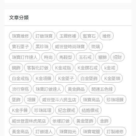
文章分類
珠寶維修
訂做珠寶
玉鐲修補
藍寶石
維修
寶石墜子
黑珍珠
威世登時尚珠寶
琉璃
珠寶訂作達人
時尚
馬鞍型
玉石戒
貔貅
招財
鋼飾
客製化訂做
K金戒指
K金鑽石戒
k金戒
白金戒指
K金項鍊
K金墜子
白金墜飾
K金墜頭
流行穿搭
珠寶訂做達人
黃金飾品
開運五色線
墜飾
項鍊
威世登斗六民生店
珠寶商品
珍珠項鍊
K金手鍊
珍珠耳環
紀念鑽戒
結婚鑽戒
威世登雲林虎尾店
依樣訂做
黃金墜飾
金飾
黃金商品
訂做達人
珠寶拋光
珠寶電鍍
訂製維修