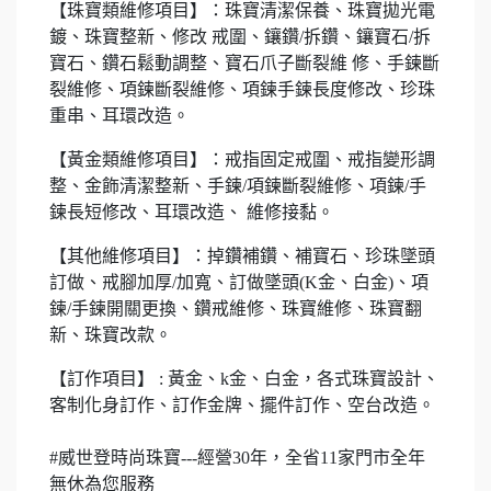
【珠寶類維修項目】：珠寶清潔保養、珠寶拋光電
鍍、珠寶整新、修改 戒圍、鑲鑽/拆鑽、鑲寶石/拆
寶石、鑽石鬆動調整、寶石爪子斷裂維 修、手鍊斷
裂維修、項鍊斷裂維修、項鍊手鍊長度修改、珍珠
重串、耳環改造。
【黃金類維修項目】：戒指固定戒圍、戒指變形調
整、金飾清潔整新、手鍊/項鍊斷裂維修、項鍊/手
鍊長短修改、耳環改造、 維修接黏。
【其他維修項目】：掉鑽補鑽、補寶石、珍珠墜頭
訂做、戒腳加厚/加寬、訂做墜頭(K金、白金)、項
鍊/手鍊開關更換、鑽戒維修、珠寶維修、珠寶翻
新、珠寶改款。
【訂作項目】 : 黃金、k金、白金，各式珠寶設計、
客制化身訂作、訂作金牌、擺件訂作、空台改造。
#威世登時尚珠寶---經營30年，全省11家門市全年
無休為您服務