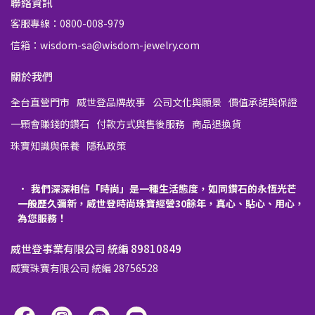
聯絡資訊
客服專線：0800-008-979
信箱：wisdom-sa@wisdom-jewelry.com
關於我們
全台直營門市
威世登品牌故事
公司文化與願景
價值承諾與保證
一顆會賺錢的鑽石
付款方式與售後服務
商品退換貨
珠寶知識與保養
隱私政策
我們深深相信「時尚」是一種生活態度，如同鑽石的永恆光芒
一般歷久彌新，威世登時尚珠寶經營30餘年，真心、貼心、用心，
為您服務！
威世登事業有限公司 統編 89810849
威寶珠寶有限公司 統編 28756528