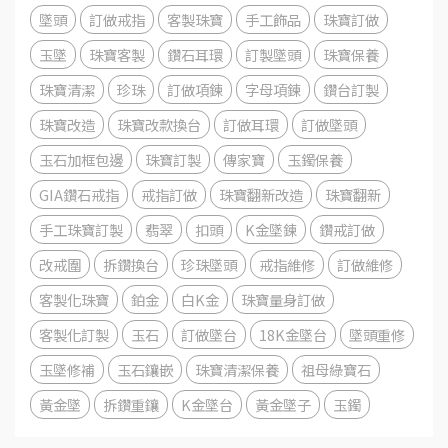
墜頭
訂做戒指
客製珠寶
手工飾品
珠寶訂做
玉墜
珠寶客製
鑽石耳環
訂製墜頭
珠寶保養
珠寶清潔
珍珠
訂做項鍊
字母項鍊
鑽台訂製
珠寶改造
珠寶改款換台
訂做耳環
訂做墜頭
玉石加框包邊
珠寶訂製
傳家寶
玉鐲保養
GIA鑽石戒指
戒指訂做
珠寶翻新改造
珠寶翻新
手工珠寶訂製
翡翠
扣頭
K金墜鍊
鑽戒訂做
改戒圍
拆鑽換台
珍珠墜頭
戒指維修
訂做維修
客製化珠寶
鉑金
白K金
珠寶量身訂做
客製化訂製
玉石
訂做墜台
18K金墜台
墜頭重修
玉墜修補
玉石鑲嵌
珠寶清潔保養
祖母綠寶石
黃金墜
拆鑽重鑲
K金墜台
黃金墜子
玉鐲