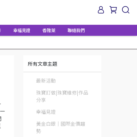
修
幸福見證
香雅萊
聯絡我們
所有文章主題
最新活動
珠寶訂做|珠寶維修|作品
分享
一
幸福見證
惜一
問
黃金白銀│國際金價趨
玉
勢