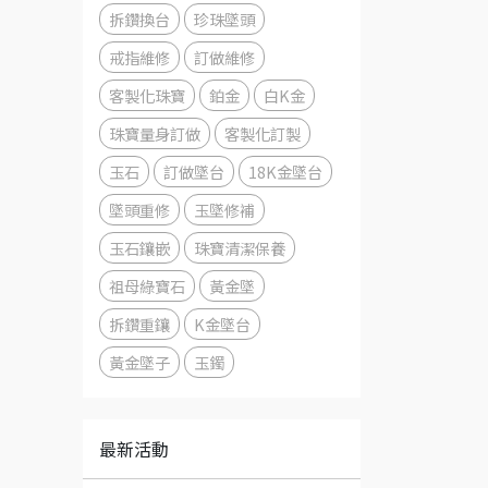
拆鑽換台
珍珠墜頭
戒指維修
訂做維修
客製化珠寶
鉑金
白K金
珠寶量身訂做
客製化訂製
玉石
訂做墜台
18K金墜台
墜頭重修
玉墜修補
玉石鑲嵌
珠寶清潔保養
祖母綠寶石
黃金墜
拆鑽重鑲
K金墜台
黃金墜子
玉鐲
最新活動