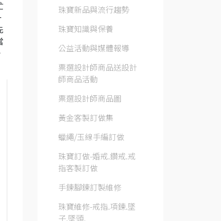
忙
珠寶新品與流行趨勢
一
珠寶知識與保養
先
當
公益活動與媒體報導
，
票選設計師商品送設計
師商品活動
票選設計師商品圖
黃金客製訂做集
蠟繩/玉線手編訂做
珠寶訂做-婚戒.鑽戒.戒
指客製訂做
手鍊腳鍊訂製維修
珠寶維修-戒指.項鍊.墜
子.墜頭.