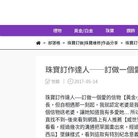
禮物
黃金/白金
珠寶
鑽飾
部落格
珠寶訂做|珠寶維修|作品分享
珠寶訂
珠寶訂作達人──訂做一個
世娟
2017-05-14
珠寶訂作達人──訂做一個愛的信物【黃金
長，但自相遇那一刻起，我就認定老婆是
個信物送老婆，讓她知道我有多愛她… 所
直找不到~後來看到網路上有人推薦【威世
看看，經過幾次的溝通把草圖畫出來，經
西瓜】墜鍊樣式，看到這款有特別紀念意