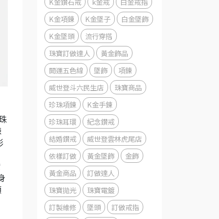
K金鑽石戒
k金戒
白金戒指
K金項鍊
K金墜子
白金墜飾
K金墜頭
流行穿搭
珠寶訂做達人
黃金飾品
開運五色線
墜飾
項鍊
威世登斗六民生店
珠寶商品
珍珠項鍊
K金手鍊
珠
珍珠耳環
紀念鑽戒
鍊
結婚鑽戒
威世登雲林虎尾店
形
依樣訂做
黃金墜飾
金飾
鑽
黃金商品
訂做達人
身
珠寶拋光
珠寶電鍍
項
訂製維修
墜頭
訂做戒指