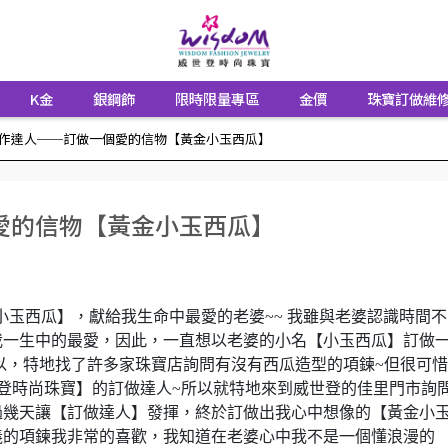
K金
銀鋼飾
限時限量專區
金價
珠寶訂做維
作達人──訂做一個愛的信物【黃金小玉西瓜】
愛的信物【黃金小玉西瓜】
小玉西瓜】，獻給我生命中最愛的老婆~~ 我雖與老婆認識時間不
我一生中的最愛，因此，一直想以老婆的小名【小玉西瓜】訂做
以，特地找了許多家珠寶店詢問有沒有西瓜造型的項鍊~但很可
登時尚珠寶】的訂做達人~所以就特地來到威世登的佳里門市詢
過幾天讓【訂做達人】發揮，終於訂做出我心中想像的【黃金小
義的項鍊我非常的喜歡，我知道在老婆心中我不是一個懂浪漫的