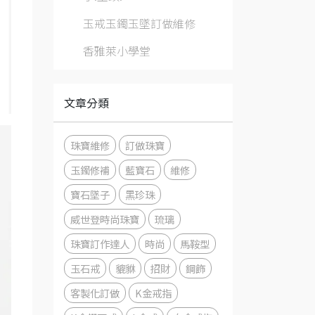
玉戒玉鐲玉墜訂做維修
香雅萊小學堂
文章分類
珠寶維修
訂做珠寶
玉鐲修補
藍寶石
維修
寶石墜子
黑珍珠
威世登時尚珠寶
琉璃
珠寶訂作達人
時尚
馬鞍型
玉石戒
貔貅
招財
鋼飾
客製化訂做
K金戒指