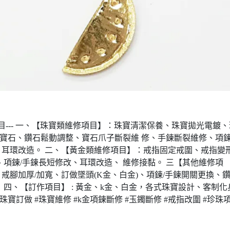
--- 一、【珠寶類維修項目】：珠寶清潔保養、珠寶拋光電鍍、
拆寶石、鑽石鬆動調整、寶石爪子斷裂維 修、手鍊斷裂維修、項
耳環改造。 二、【黃金類維修項目】：戒指固定戒圍、戒指變
項鍊/手鍊長短修改、耳環改造、 維修接黏。 三【其他維修項
腳加厚/加寬、訂做墜頭(K金、白金)、項鍊/手鍊開關更換、
四、【訂作項目】 : 黃金、k金、白金，各式珠寶設計、客制化
訂做 #珠寶維修 #k金項鍊斷修 #玉鐲斷修 #戒指改圍 #珍珠