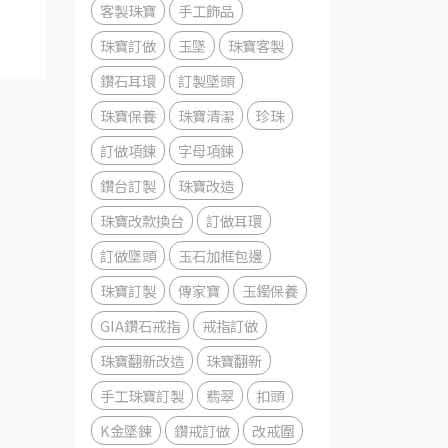
客製珠寶
手工飾品
珠寶訂做
玉墜
珠寶客製
鑽石耳環
訂製墜頭
珠寶保養
珠寶清潔
珍珠
訂做項鍊
字母項鍊
鑽台訂製
珠寶改造
珠寶改款換台
訂做耳環
訂做墜頭
玉石加框包邊
珠寶訂製
傳家寶
玉鐲保養
GIA鑽石戒指
戒指訂做
珠寶翻新改造
珠寶翻新
手工珠寶訂製
翡翠
扣頭
K金墜鍊
鑽戒訂做
改戒圍