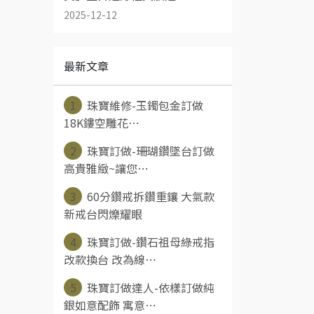
2025-12-12
最新文章
1
珠寶維修-玉鐲包金訂做
18K鏤空雕花⋯
2
珠寶訂做-珊瑚鑽墜台訂做
高貴雅緻~讓您⋯
3
60分鑽戒拆鑽重鑲 大氣款
新戒台閃爍耀眼
4
珠寶訂做-鑽石祖母綠戒指
改款換台 改為線⋯
5
珠寶訂做達人-依樣訂做純
銀如意配飾 寓意⋯