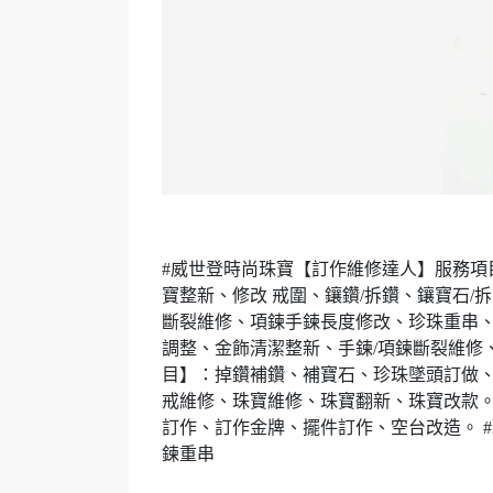
#威世登時尚珠寶【訂作維修達人】服務項目
寶整新、修改 戒圍、鑲鑽/拆鑽、鑲寶石/
斷裂維修、項鍊手鍊長度修改、珍珠重串、
調整、金飾清潔整新、手鍊/項鍊斷裂維修、
目】：掉鑽補鑽、補寶石、珍珠墜頭訂做、戒
戒維修、珠寶維修、珠寶翻新、珠寶改款。 
訂作、訂作金牌、擺件訂作、空台改造。 #珠寶
鍊重串