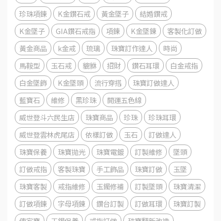
珍珠項鍊
K金鑽石戒
黃金墜子
結婚鑽戒
K金墜子
GIA鑽石戒指
項鍊
K金墜鍊
客製化訂做
黃金商品
k金戒
琉璃
珠寶訂作達人
時尚
馬鞍型
玉石戒
貔貅
招財
鑽石耳環
白金戒指
白金墜飾
K金墜頭
流行穿搭
珠寶訂做達人
藍寶石
維修
黑珍珠
開運五色線
威世登斗六民生店
珠寶商品
珍珠
珍珠耳環
威世登雲林虎尾店
依樣訂做
玉石
訂做達人
珠寶保養
珠寶拋光
珠寶電鍍
訂製維修
墜頭
訂做戒指
客製珠寶
手工飾品
珠寶訂做
玉墜
珠寶客製
戒指維修
玉鐲修補
訂製墜頭
珠寶清潔
訂做項鍊
字母項鍊
鑽台訂製
訂做耳環
珠寶訂製
傳家寶
玉鐲保養
戒指訂做
珠寶翻新改造