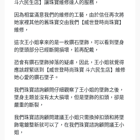
斗六民生店】讓珠寶維修達人的服務，
因為相當滿意我們的維修的工藝，由於信任再次將
她家裡其他的舊珠寶交由我們【威世登時尚珠寶】
維修，
這次王小姐拿來的是一枚鑽石墜飾，可以看到墜身
的墜頭部分已經斷開損壞，若再配戴，
恐會有鑽石墜飾掉落的疑慮，因此，王小姐就覺得
應該趕緊送到【威世登時尚珠寶 斗六民生店】維修
她心愛的鑽石墜子。
我們珠寶諮詢顧問仔細觀察了王小姐的墜飾之後，
墜身主題並沒有太大損壞，但是墜飾的扣頭，卻是
嚴重的斷裂，
我們珠寶諮詢顧問建議王小姐只需換掉扣頭和將墜
飾電鍍整新就可以了，在我們珠寶諮詢顧問議王小
姐，