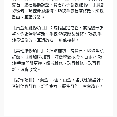
寶石、鑽石鬆動調整、寶石爪子斷裂維 修、手鍊斷
裂維修、項鍊斷裂維修、項鍊手鍊長度修改、珍珠
重串、耳環改造。
【黃金類維修項目】：戒指固定戒圍、戒指變形調
整、金飾清潔整新、手鍊/項鍊斷裂維修、項鍊/手
鍊長短修改、耳環改造、 維修接黏。
【其他維修項目】：掉鑽補鑽、補寶石、珍珠墜頭
訂做、戒腳加厚/加寬、訂做墜頭(K金、白金)、項
鍊/手鍊開關更換、鑽戒維修、珠寶維修、珠寶翻
新、珠寶改款。
【訂作項目】 : 黃金、k金、白金，各式珠寶設計、
客制化身訂作、訂作金牌、擺件訂作、空台改造。