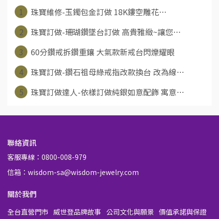
1
珠寶維修-玉鐲包金訂做 18K鏤空雕花⋯
2
珠寶訂做-珊瑚鑽墜台訂做 高貴雅緻~讓您⋯
3
60分鑽戒拆鑽重鑲 大氣款新戒台閃爍耀眼
4
珠寶訂做-鑽石祖母綠戒指改款換台 改為線⋯
5
珠寶訂做達人-依樣訂做純銀如意配飾 寓意⋯
聯絡資訊
客服專線：0800-008-979
信箱：wisdom-sa@wisdom-jewelry.com
關於我們
全台直營門市
威世登品牌故事
公司文化與願景
價值承諾與保證