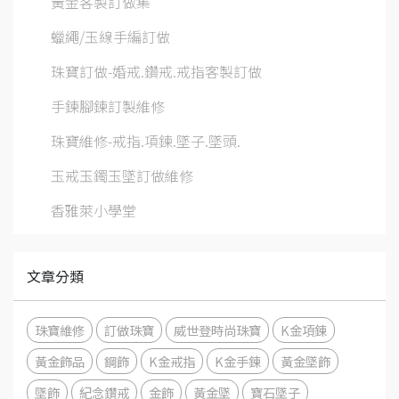
黃金客製訂做集
蠟繩/玉線手編訂做
珠寶訂做-婚戒.鑽戒.戒指客製訂做
手鍊腳鍊訂製維修
珠寶維修-戒指.項鍊.墜子.墜頭.
玉戒玉鐲玉墜訂做維修
香雅萊小學堂
文章分類
珠寶維修
訂做珠寶
威世登時尚珠寶
K金項鍊
黃金飾品
鋼飾
K金戒指
K金手鍊
黃金墜飾
墜飾
紀念鑽戒
金飾
黃金墜
寶石墜子