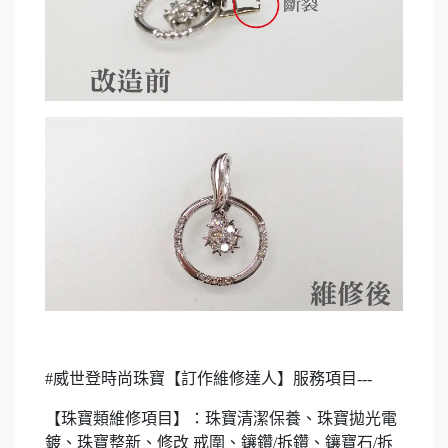
#威世登時尚珠寶【訂作維修達人】服務項目---
【珠寶類維修項目】：珠寶清潔保養、珠寶拋光電
鍍、珠寶整新、修改 戒圍、鑲鑽/拆鑽、鑲寶石/拆