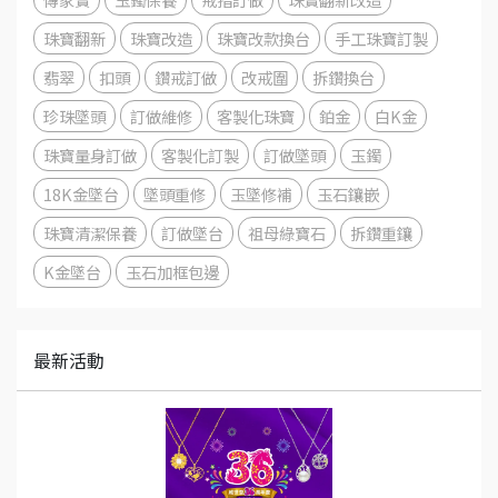
珠寶翻新
珠寶改造
珠寶改款換台
手工珠寶訂製
翡翠
扣頭
鑽戒訂做
改戒圍
拆鑽換台
珍珠墜頭
訂做維修
客製化珠寶
鉑金
白K金
珠寶量身訂做
客製化訂製
訂做墜頭
玉鐲
18K金墜台
墜頭重修
玉墜修補
玉石鑲嵌
珠寶清潔保養
訂做墜台
祖母綠寶石
拆鑽重鑲
K金墜台
玉石加框包邊
最新活動