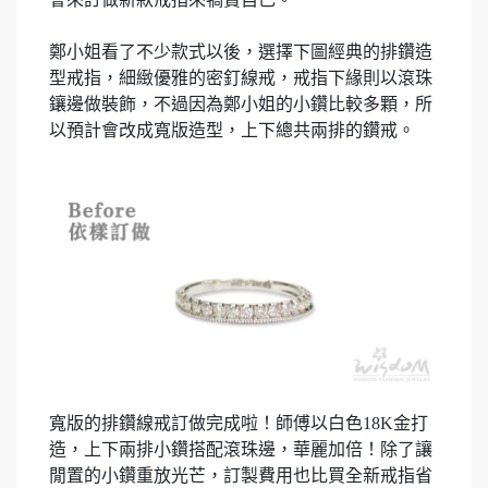
鄭小姐看了不少款式以後，選擇下圖經典的排鑽造
型戒指，細緻優雅的密釘線戒，戒指下緣則以滾珠
鑲邊做裝飾，不過因為鄭小姐的小鑽比較多顆，所
以預計會改成寬版造型，上下總共兩排的鑽戒。
寬版的排鑽線戒訂做完成啦！師傅以白色18K金打
造，上下兩排小鑽搭配滾珠邊，華麗加倍！除了讓
閒置的小鑽重放光芒，訂製費用也比買全新戒指省