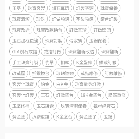
玉墜
珠寶客製
鑽石耳環
訂製墜頭
珠寶保養
珠寶清潔
珍珠
訂做項鍊
字母項鍊
鑽台訂製
珠寶改造
珠寶改款換台
訂做耳環
訂做墜頭
玉石加框包邊
珠寶訂製
傳家寶
玉鐲保養
GIA鑽石戒指
戒指訂做
珠寶翻新改造
珠寶翻新
手工珠寶訂製
翡翠
扣頭
K金墜鍊
鑽戒訂做
改戒圍
拆鑽換台
珍珠墜頭
戒指維修
訂做維修
客製化珠寶
鉑金
白K金
珠寶量身訂做
客製化訂製
玉石
訂做墜台
18K金墜台
墜頭重修
玉墜修補
玉石鑲嵌
珠寶清潔保養
祖母綠寶石
黃金墜
拆鑽重鑲
K金墜台
黃金墜子
玉鐲