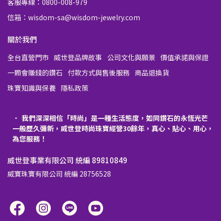
客服專線：0800-008-979
信箱：wisdom-sa@wisdom-jewelry.com
關於我們
全台直營門市
威世登品牌故事
公司文化與願景
價值承諾與保證
一顆會賺錢的鑽石
付款方式與售後服務
商品退換貨
珠寶知識與保養
隱私政策
我們深深相信「時尚」是一種生活態度，如同鑽石的永恆光芒
一般歷久彌新，威世登時尚珠寶經營30餘年，真心、貼心、用心，
為您服務！
威世登事業有限公司 統編 89810849
威寶珠寶有限公司 統編 28756528