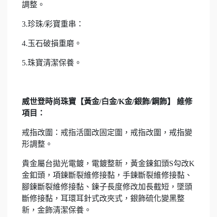
調整。
3.珍珠/彩寶重串：
4.玉石破損重磨。
5.珠寶清潔保養。
威世登時尚珠寶【黃金/白金/K金/銀飾/鋼飾】 維修
項目：
戒指改圍：戒指活圍改固定圍，戒指改圍，戒指變
形調整。
貴金屬台拋光電鍍，電鍍整新，黃金鍊釦頭S勾改K
金釦頭，項鍊斷裂維修接黏，手鍊斷裂維修接黏、
腳鍊斷裂維修接黏、鍊子長度修改加長截短，墜頭
斷修接黏，耳環耳針式改夾式，銀飾硫化變黑整
新，金飾清潔保養。