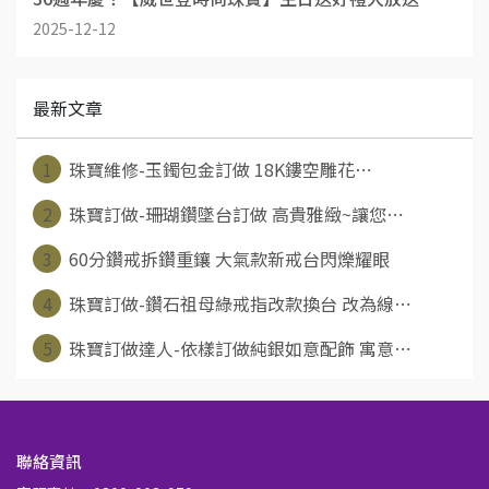
2025-12-12
最新文章
1
珠寶維修-玉鐲包金訂做 18K鏤空雕花⋯
2
珠寶訂做-珊瑚鑽墜台訂做 高貴雅緻~讓您⋯
3
60分鑽戒拆鑽重鑲 大氣款新戒台閃爍耀眼
4
珠寶訂做-鑽石祖母綠戒指改款換台 改為線⋯
5
珠寶訂做達人-依樣訂做純銀如意配飾 寓意⋯
聯絡資訊