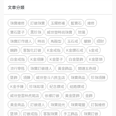
文章分類
珠寶維修
訂做珠寶
玉鐲修補
藍寶石
維修
寶石墜子
黑珍珠
威世登時尚珠寶
琉璃
珠寶訂作達人
時尚
馬鞍型
玉石戒
貔貅
招財
鋼飾
客製化訂做
K金戒指
K金鑽石戒
k金戒
白金戒指
K金項鍊
K金墜子
白金墜飾
K金墜頭
流行穿搭
珠寶訂做達人
黃金飾品
開運五色線
墜飾
項鍊
威世登斗六民生店
珠寶商品
珍珠項鍊
K金手鍊
珍珠耳環
紀念鑽戒
結婚鑽戒
威世登雲林虎尾店
依樣訂做
黃金墜飾
金飾
黃金商品
訂做達人
珠寶拋光
珠寶電鍍
訂製維修
墜頭
訂做戒指
客製珠寶
手工飾品
珠寶訂做