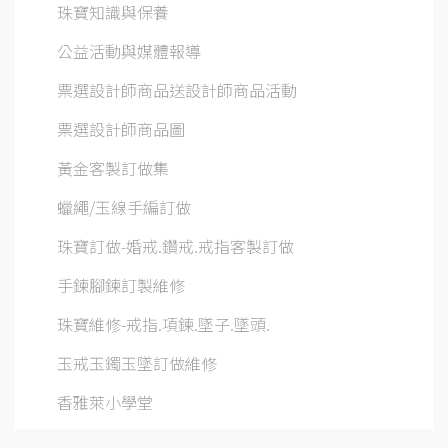
珠寶知識與保養
公益活動與媒體報導
票選設計師商品送設計師商品活動
票選設計師商品圖
黃金客製訂做集
蠟繩/玉線手編訂做
珠寶訂做-婚戒.鑽戒.戒指客製訂做
手鍊腳鍊訂製維修
珠寶維修-戒指.項鍊.墜子.墜頭.
玉戒玉鐲玉墜訂做維修
香雅萊小學堂