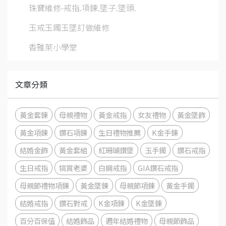
珠寶維修-戒指.項鍊.墜子.墜頭.
玉戒玉鐲玉墜訂做維修
香雅萊小學堂
文章分類
黃金套鍊
母親禮物
黃金戒指
女友禮物
黃金墜飾
黃金項鍊
鑽石項鍊
生日禮物推薦
K金手鍊
結婚金飾
黃金套組
紅珊瑚鑽墜
玉手鐲
鑽石戒指
生日戒指
犒賞老婆
白鋼戒指
GIA鑽石戒指
母親節禮物項鍊
黃金墜鍊
母親節項鍊
黃金手鐲
結婚戒指
鑽石對戒
K金項鍊
K金墜鍊
百分百保值
結婚飾品
週年結婚禮物
母親節飾品