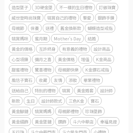
造型墜子
3D硬金墜
不一樣的生日禮物
訂做珠寶
威世登時尚珠寶
犒賞自己的禮物
摯愛
銀飾手鍊
母親節
保養
送禮
舊金換新款
蝴蝶造型戒指
犒賞媽咪
蜜月期
Mother's Day
結婚
黃金的價格
互許終身
有意義的禮物
設計商品
心型項鍊
彌月之喜
黃金價格
增值
K金商品
甜蜜禮物
驚喜禮物
母親節快樂
K金鑽石戒指
風信子寶石
收藏
友情
添妝
畢業禮物
送給自己
特別的禮物
犒賞
黃金婚套
設計師
新款
生日
設計師款式
三色K金
寶石
黃金腳鏈
犒賞媽媽
母親節禮物
珍珠墜飾
黃金綴飾
黃金墜鏈
鑽飾
斗六中華店
幸福見證
五行珠
斗六中華門市
斗六民生門市
小禮物