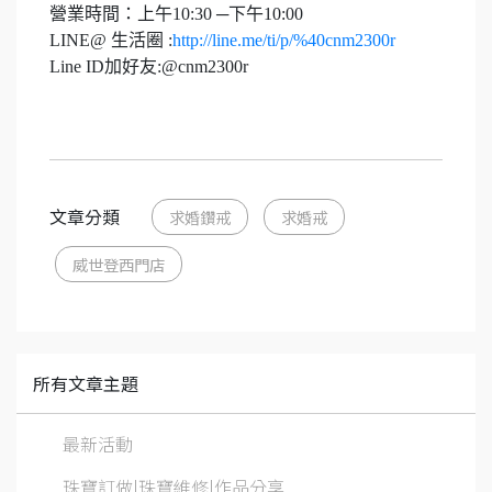
營業時間：上午10:30 ─下午10:00
LINE@ 生活圈 :
http://line.me/ti/p/%40cnm2300r
Line ID加好友:@cnm2300r
文章分類
求婚鑽戒
求婚戒
威世登西門店
所有文章主題
最新活動
珠寶訂做|珠寶維修|作品分享