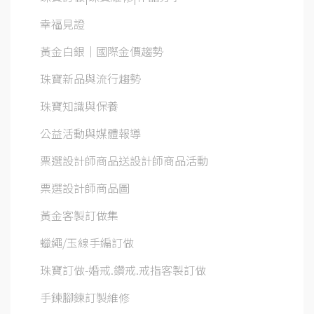
幸福見證
黃金白銀│國際金價趨勢
珠寶新品與流行趨勢
珠寶知識與保養
公益活動與媒體報導
票選設計師商品送設計師商品活動
票選設計師商品圖
黃金客製訂做集
蠟繩/玉線手編訂做
珠寶訂做-婚戒.鑽戒.戒指客製訂做
手鍊腳鍊訂製維修