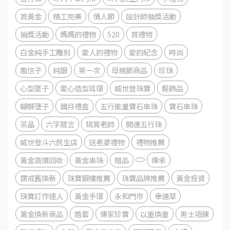
買黃金
精工完美
情人節
設計師抽獎活動
抽獎活動
媽媽的禮物
520
買禮物
白金純手工雕刻
愛人的禮物
愛的紀念
時尚
風信子
純銀
第一次
母親節商品
珍珠
心型墜子
愛心造型耳環
威世登珠寶
輕飾品
蝴蝶墬子
彌月禮盒
五行能量寶石串珠
寶石串珠
茶晶
六字箴言
犒賞老師
開運五行珠
威世登斗六民生店
送老婆禮物
禮物推薦
黃金高價回收
黃金串珠
贈品
傳承
鑽戒舊換新
珠寶銀樓推薦
珠寶品牌推薦
黃金投資
珠寶訂作達人
黃金手環
永和門市
幸運草
黃金換新商品
婚套
傳家珍寶
以重換重
男士項鍊