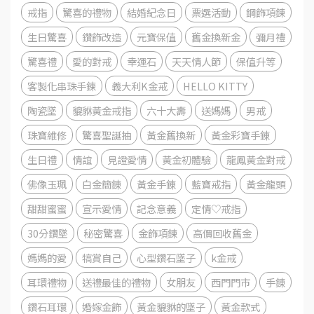
戒指
驚喜的禮物
結婚紀念日
票選活動
鋼飾項鍊
生日驚喜
鑽飾改造
元寶保值
舊金換新金
彌月禮
驚喜禮
愛的對戒
幸運石
天天情人節
保值升等
客製化串珠手鍊
義大利K金戒
HELLO KITTY
陶瓷墜
貔貅黃金戒指
六十大壽
送媽媽
男戒
珠寶維修
驚喜聖誕抽
黃金舊換新
黃金彩寶手錬
生日禮
情誼
見證愛情
黃金初體驗
龍鳳黃金對戒
佛像玉珮
白金簡錬
黃金手錬
藍寶戒指
黃金龍頭
甜甜蜜蜜
宣示愛情
記念意義
定情♡戒指
30分鑽墜
秘密驚喜
金飾項鍊
高價回收舊金
媽媽的愛
犒賞自己
心型鑽石墜子
k金戒
耳環禮物
送禮最佳的禮物
女朋友
西門門市
手錬
鑽石耳環
婚嫁金飾
黃金貔貅的墜子
黃金款式