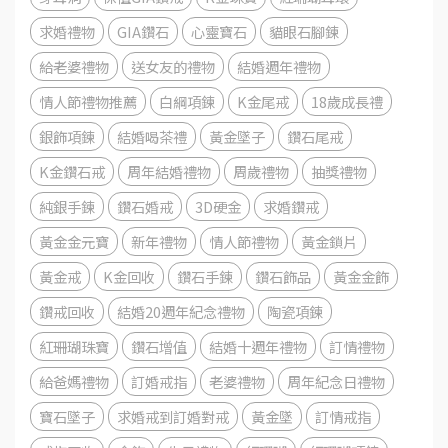
求婚禮物
GIA鑽石
心靈寶石
貓眼石腳鍊
給老婆禮物
送女友的禮物
結婚週年禮物
情人節禮物推薦
白綱項鍊
K金尾戒
18歲成長禮
銀飾項鍊
結婚喝茶禮
黃金墜子
鑽石尾戒
K金鑽石戒
周年結婚禮物
周歲禮物
抽獎禮物
純銀手鍊
鑽石婚戒
3D硬金
求婚鑽戒
黃金金元寶
新年禮物
情人節禮物
黃金鎖片
黃金戒
K金回收
鑽石手鍊
鑽石飾品
黃金金飾
鑽戒回收
結婚20週年紀念禮物
陶瓷項鍊
紅珊瑚珠寶
鑽石增值
結婚十週年禮物
訂情禮物
給爸媽禮物
訂婚戒指
老婆禮物
周年紀念日禮物
寶石墜子
求婚戒到訂婚對戒
黃金墜
訂情戒指