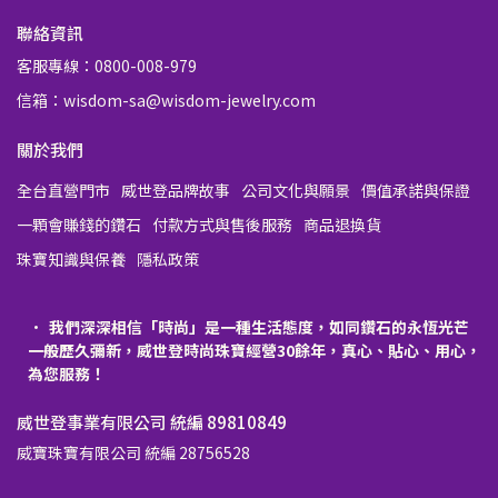
聯絡資訊
客服專線：0800-008-979
信箱：wisdom-sa@wisdom-jewelry.com
關於我們
全台直營門市
威世登品牌故事
公司文化與願景
價值承諾與保證
一顆會賺錢的鑽石
付款方式與售後服務
商品退換貨
珠寶知識與保養
隱私政策
我們深深相信「時尚」是一種生活態度，如同鑽石的永恆光芒
一般歷久彌新，威世登時尚珠寶經營30餘年，真心、貼心、用心，
為您服務！
威世登事業有限公司 統編 89810849
威寶珠寶有限公司 統編 28756528