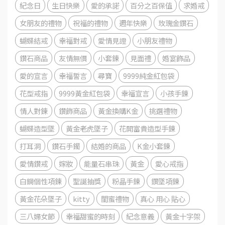
紀念日
生日快樂
愛的承諾
百分之百保值
求婚戒
女朋友的禮物
祝福的禮物
週年快樂
玫瑰金鑽石
蝴蝶結戒
幸福對戒
愛情見證
小朋友禮物
鑽石商品
友情無價
小套鍊
見面禮
婚宴飾品
愛的宣言
幸福誓言
尋寶
9999純金紅包袋
花型戒指
9999黃金紅包袋
幸福宣言
小孩手鍊
情人對鍊
鑽飾商品
黃金換購K金
挑選禮物
蝴蝶造型墜
黃金老虎墜子
花開富貴造型手鍊
打耳洞
鑽石手鐲
結婚的商品
K金小套鍊
愛情鑽戒
嫁妝
能量石串珠
黃金
愛心戒指
白鋼個性項鍊
聖誕抽獎
粉晶手鍊
鑽墜項鍊
黃金花朵墜子
kitty
閨蜜禮物
真心 用心 貼心
三八婦女節
幸福甜蜜的時刻
紀念意義
黃金十字架