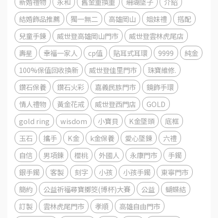
新婚禮物
永和
舊金重換重
珊瑚墜子
介紹
結婚飾品推薦
獨一無二
高雄岡山
姐妹禮
搭配
兒童手鍊
威世登高雄岡山門市
威世登雲林虎尾店
壽星
幸福一家人
cp值
貼耳式耳環
9999
純金
100%保值回收換新
威世登佳里門市
珠寶維修.
鑽石保養
鑽石火彩
嘉義民族門市
鏡飾手環
情人禮物
黃金花戒
威世登西門店
GOLD
gold ring
wisdom
小寶貝
K金墜頭
底框
玉石
攜手
K金
k金保養
愛心墜鍊
六禮
自信
男項鍊
櫻桃
外國人
永康門市
手鐲
銀手鐲
客製
刻字
小孩
小孩手鐲
東寧門市
簡約
公益祈福尋寶擲筊(博杯)大賽
公益
蝴蝶結
訂製
雲林虎尾門市
孝順
高雄自由門市