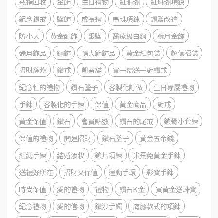
戒指回收
金飾
生日禮物
紅珊瑚
紅珊瑚項鍊
紀念鑽戒
墜飾
成長禮
串珠項鍊
鑽墜改造
防小人
黃金配飾
銀墜
醫療級白鋼
彌月金飾
彌月飾品
鋼飾
情人節飾品
黃金紅包袋
超值福袋
招財貔貅
鑽戒
凱蒂貓
買一還送一對鑽戒
紀念性的禮物
鑽石墬子
客製化訂做
生日專屬禮物
手鍊
客製化的手鍊
保值
黃金商品
對戒
黃金保值
鑽石
會員點數
鑽石的尾戒
鎖骨小套鍊
保值的禮物
開運招財
鑽石墜子
黃金五帝錢
紅繩手鍊
結婚添妝
鎖片項鍊
米飛兔黃金手鍊
送禮好所在
招財又保值
運動手環
彩寶手鍊
時尚保值
愛的禮物
禮物
鑽石K金
買黃金送珠寶
紀念禮物
愛的信物
鑽沙手鐲
海豚款式的項鍊