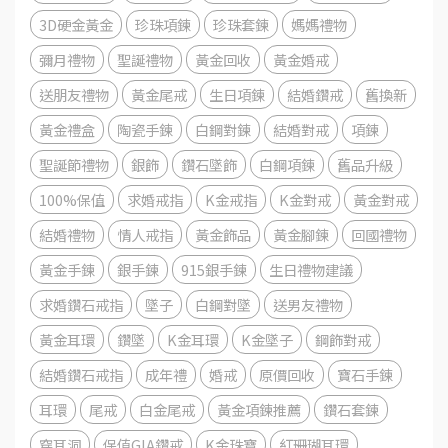
3D硬金黃金
珍珠項鍊
珍珠套鍊
媽媽禮物
彌月禮物
聖誕禮物
黃金回收
黃金婚戒
送朋友禮物
黃金尾戒
生日項鍊
結婚鑽戒
舊換新
黃金禮盒
陶瓷手鍊
白鋼對鍊
結婚對戒
項鍊
聖誕節禮物
銀飾
鑽石墜飾
白鋼項鍊
舊品升級
100%保值
求婚戒指
K金戒指
K金對戒
黃金對戒
結婚禮物
情人戒指
黃金飾品
黃金腳鍊
回國禮物
黃金手鍊
銀手鍊
915銀手鍊
生日禮物建議
求婚鑽石戒指
墜子
白鋼對墜
送男友禮物
黃金耳環
鑽墜
K金耳環
K金墜子
鋼飾對戒
結婚鑽石戒指
成年禮
婚戒
原價回收
寶石手鍊
耳環
尾戒
白金尾戒
黃金項鍊推薦
鑽石套鍊
穿耳洞
保值GIA鑽戒
K金珠寶
紅珊瑚耳環