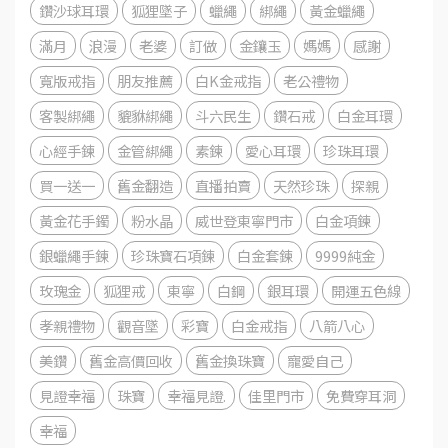
鑽沙球耳環
狐狸墜子
蠟繩
綁繩
黃金蠟繩
滿月
浪漫
老婆
訂做
金鑲玉
媽媽
感謝
寬版戒指
朋友推薦
白K金戒指
老公禮物
客製綁繩
貔貅綁繩
斗六民生
鑽石戒
白金耳環
心經手鍊
金管綁繩
素鍊
愛心耳環
珍珠耳環
買一送一
舊金翻造
直播拍賣
天然珍珠
探親
黃金花手鐲
粉水晶
威世登東寧門市
白金項鍊
銀蠟繩手鍊
珍珠寶石項鍊
白金套鍊
9999純金
玫瑰金
狐狸戒
東寧
白鋼
銀耳環
開運五色線
孝親禮物
觀音墜
彩寶
白金戒指
八箭八心
美鑽
舊金高價回收
舊金換珠寶
寵愛自己
見證幸福
珠寶
幸福見證.
佳里門市
免費穿耳洞
幸福