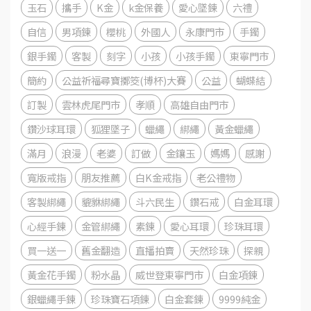
玉石
攜手
K金
k金保養
愛心墜鍊
六禮
自信
男項鍊
櫻桃
外國人
永康門市
手鐲
銀手鐲
客製
刻字
小孩
小孩手鐲
東寧門市
簡約
公益祈福尋寶擲筊(博杯)大賽
公益
蝴蝶結
訂製
雲林虎尾門市
孝順
高雄自由門市
鑽沙球耳環
狐狸墜子
蠟繩
綁繩
黃金蠟繩
滿月
浪漫
老婆
訂做
金鑲玉
媽媽
感謝
寬版戒指
朋友推薦
白K金戒指
老公禮物
客製綁繩
貔貅綁繩
斗六民生
鑽石戒
白金耳環
心經手鍊
金管綁繩
素鍊
愛心耳環
珍珠耳環
買一送一
舊金翻造
直播拍賣
天然珍珠
探親
黃金花手鐲
粉水晶
威世登東寧門市
白金項鍊
銀蠟繩手鍊
珍珠寶石項鍊
白金套鍊
9999純金