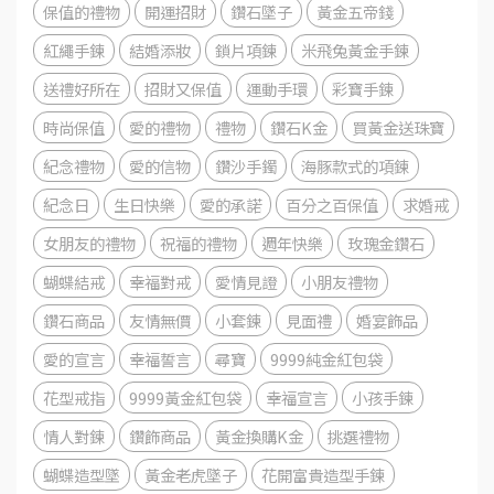
保值的禮物
開運招財
鑽石墜子
黃金五帝錢
紅繩手鍊
結婚添妝
鎖片項鍊
米飛兔黃金手鍊
送禮好所在
招財又保值
運動手環
彩寶手鍊
時尚保值
愛的禮物
禮物
鑽石K金
買黃金送珠寶
紀念禮物
愛的信物
鑽沙手鐲
海豚款式的項鍊
紀念日
生日快樂
愛的承諾
百分之百保值
求婚戒
女朋友的禮物
祝福的禮物
週年快樂
玫瑰金鑽石
蝴蝶結戒
幸福對戒
愛情見證
小朋友禮物
鑽石商品
友情無價
小套鍊
見面禮
婚宴飾品
愛的宣言
幸福誓言
尋寶
9999純金紅包袋
花型戒指
9999黃金紅包袋
幸福宣言
小孩手鍊
情人對鍊
鑽飾商品
黃金換購K金
挑選禮物
蝴蝶造型墜
黃金老虎墜子
花開富貴造型手鍊