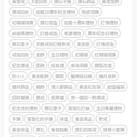
黃金戒
K金回收
鑽石手鍊
鑽石飾品
黃金金飾
鑽戒回收
結婚20週年紀念禮物
陶瓷項鍊
紅珊瑚珠寶
鑽石增值
結婚十週年禮物
訂情禮物
給爸媽禮物
訂婚戒指
老婆禮物
周年紀念日禮物
寶石墜子
求婚戒到訂婚對戒
黃金墜
訂情戒指
戒指回收
金飾
生日禮物
紅珊瑚
紅珊瑚項鍊
紀念鑽戒
墜飾
成長禮
串珠項鍊
鑽墜改造
防小人
黃金配飾
銀墜
醫療級白鋼
彌月金飾
彌月飾品
鋼飾
情人節飾品
黃金紅包袋
超值福袋
招財貔貅
鑽戒
凱蒂貓
買一還送一對鑽戒
紀念性的禮物
鑽石墬子
客製化訂做
生日專屬禮物
手鍊
客製化的手鍊
保值
黃金商品
對戒
黃金保值
鑽石
會員點數
鑽石的尾戒
鎖骨小套鍊