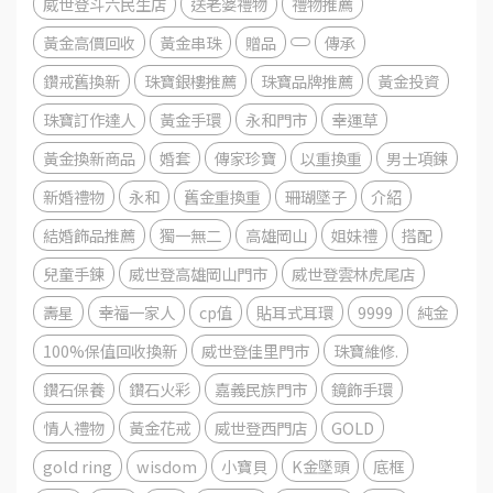
威世登斗六民生店
送老婆禮物
禮物推薦
黃金高價回收
黃金串珠
贈品
傳承
鑽戒舊換新
珠寶銀樓推薦
珠寶品牌推薦
黃金投資
珠寶訂作達人
黃金手環
永和門市
幸運草
黃金換新商品
婚套
傳家珍寶
以重換重
男士項鍊
新婚禮物
永和
舊金重換重
珊瑚墜子
介紹
結婚飾品推薦
獨一無二
高雄岡山
姐妹禮
搭配
兒童手鍊
威世登高雄岡山門市
威世登雲林虎尾店
壽星
幸福一家人
cp值
貼耳式耳環
9999
純金
100%保值回收換新
威世登佳里門市
珠寶維修.
鑽石保養
鑽石火彩
嘉義民族門市
鏡飾手環
情人禮物
黃金花戒
威世登西門店
GOLD
gold ring
wisdom
小寶貝
K金墜頭
底框