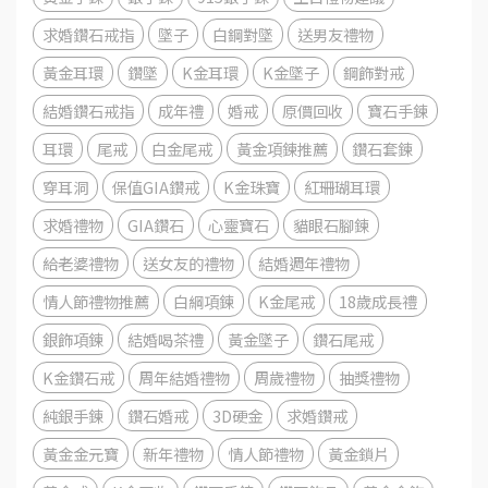
求婚鑽石戒指
墜子
白鋼對墜
送男友禮物
黃金耳環
鑽墜
K金耳環
K金墜子
鋼飾對戒
結婚鑽石戒指
成年禮
婚戒
原價回收
寶石手鍊
耳環
尾戒
白金尾戒
黃金項鍊推薦
鑽石套鍊
穿耳洞
保值GIA鑽戒
K金珠寶
紅珊瑚耳環
求婚禮物
GIA鑽石
心靈寶石
貓眼石腳鍊
給老婆禮物
送女友的禮物
結婚週年禮物
情人節禮物推薦
白綱項鍊
K金尾戒
18歲成長禮
銀飾項鍊
結婚喝茶禮
黃金墜子
鑽石尾戒
K金鑽石戒
周年結婚禮物
周歲禮物
抽獎禮物
純銀手鍊
鑽石婚戒
3D硬金
求婚鑽戒
黃金金元寶
新年禮物
情人節禮物
黃金鎖片