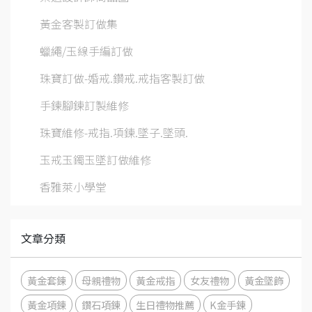
黃金客製訂做集
蠟繩/玉線手編訂做
珠寶訂做-婚戒.鑽戒.戒指客製訂做
手鍊腳鍊訂製維修
珠寶維修-戒指.項鍊.墜子.墜頭.
玉戒玉鐲玉墜訂做維修
香雅萊小學堂
文章分類
黃金套鍊
母親禮物
黃金戒指
女友禮物
黃金墜飾
黃金項鍊
鑽石項鍊
生日禮物推薦
K金手鍊