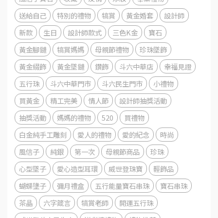
送給自己
特別的禮物
犒賞
黃金婚套
設計師
新款
生日
設計師款式
三色K金
寶石
黃金腳鏈
犒賞媽媽
母親節禮物
珍珠墜飾
黃金綴飾
黃金墜鏈
鑽飾
斗六中華店
幸福見證
五行珠
斗六中華門市
斗六民生門市
小禮物
買黃金
精工完美
情人節
設計師抽獎活動
抽獎活動
媽媽的禮物
520
買禮物
白金純手工雕刻
愛人的禮物
愛的紀念
時尚
風信子
純銀
第一次
母親節商品
珍珠
心型墜子
愛心造型耳環
威世登珠寶
輕飾品
蝴蝶墬子
彌月禮盒
五行能量寶石串珠
寶石串珠
茶晶
六字箴言
犒賞老師
開運五行珠