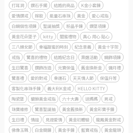
打耳洞
鑽石手鐲
結婚的商品
K金小套鍊
愛情鑽戒
嫁妝
能量石串珠
黃金
愛心戒指
白鋼個性項鍊
聖誕抽獎
粉晶手鍊
鑽墜項鍊
黃金花朵墜子
kitty
閨蜜禮物
真心 用心 貼心
三八婦女節
幸福甜蜜的時刻
紀念意義
黃金十字架
戒指
驚喜的禮物
結婚紀念日
票選活動
鋼飾項鍊
生日驚喜
鑽飾改造
元寶保值
舊金換新金
彌月禮
驚喜禮
愛的對戒
幸運石
天天情人節
保值升等
客製化串珠手鍊
義大利K金戒
HELLO KITTY
陶瓷墜
貔貅黃金戒指
六十大壽
送媽媽
男戒
珠寶維修
驚喜聖誕抽
黃金舊換新
黃金彩寶手錬
生日禮
情誼
見證愛情
黃金初體驗
龍鳳黃金對戒
佛像玉珮
白金簡錬
黃金手錬
藍寶戒指
黃金龍頭