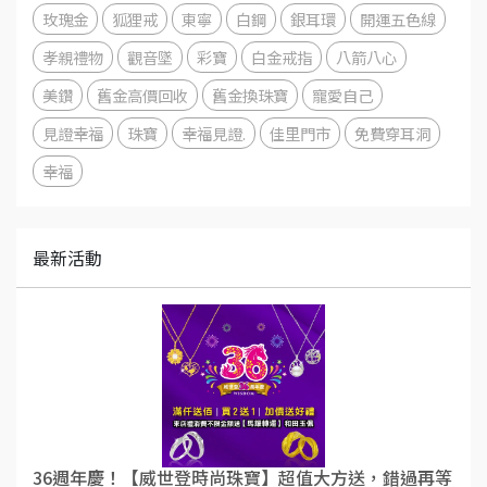
玫瑰金
狐狸戒
東寧
白鋼
銀耳環
開運五色線
孝親禮物
觀音墜
彩寶
白金戒指
八箭八心
美鑽
舊金高價回收
舊金換珠寶
寵愛自己
見證幸福
珠寶
幸福見證.
佳里門市
免費穿耳洞
幸福
最新活動
36週年慶！【威世登時尚珠寶】超值大方送，錯過再等