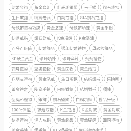
結婚金飾
黃金套組
紅珊瑚鑽墜
玉手鐲
鑽石戒指
生日戒指
犒賞老婆
白鋼戒指
GIA鑽石戒指
母親節禮物項鍊
黃金墜鍊
母親節項鍊
黃金手鐲
結婚戒指
鑽石對戒
K金項鍊
K金墜鍊
百分百保值
結婚飾品
週年結婚禮物
母親節飾品
3D硬金黃金
珍珠項鍊
珍珠套鍊
媽媽禮物
彌月禮物
聖誕禮物
黃金回收
黃金婚戒
送朋友禮物
黃金尾戒
生日項鍊
結婚鑽戒
舊換新
黃金禮盒
陶瓷手鍊
白鋼對鍊
結婚對戒
項鍊
聖誕節禮物
銀飾
鑽石墜飾
白鋼項鍊
舊品升級
100%保值
求婚戒指
K金戒指
K金對戒
黃金對戒
結婚禮物
情人戒指
黃金飾品
黃金腳鍊
回國禮物
黃金手鍊
銀手鍊
915銀手鍊
生日禮物建議