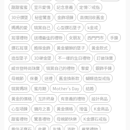
甜甜蜜蜜
宣示愛情
記念意義
定情♡戒指
30分鑽墜
秘密驚喜
金飾項鍊
高價回收舊金
媽媽的愛
犒賞自己
心型鑽石墜子
k金戒
耳環禮物
送禮最佳的禮物
女朋友
西門門市
手錬
鑽石耳環
婚嫁金飾
黃金貔貅的墜子
黃金款式
造型墜子
3D硬金墜
不一樣的生日禮物
訂做珠寶
威世登時尚珠寶
犒賞自己的禮物
摯愛
銀飾手鍊
母親節
保養
送禮
舊金換新款
蝴蝶造型戒指
犒賞媽咪
蜜月期
Mother's Day
結婚
黃金的價格
互許終身
有意義的禮物
設計商品
心型項鍊
彌月之喜
黃金價格
增值
K金商品
甜蜜禮物
驚喜禮物
母親節快樂
K金鑽石戒指
風信子寶石
收藏
友情
添妝
畢業禮物