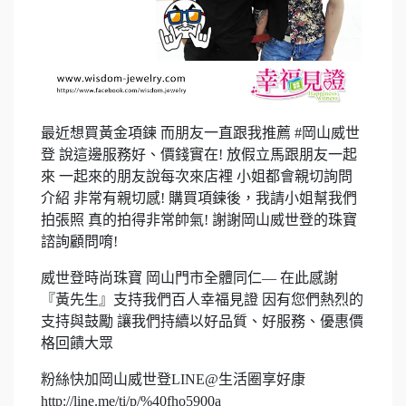
最近想買黃金項鍊 而朋友一直跟我推薦 #岡山威世
登 說這邊服務好、價錢實在! 放假立馬跟朋友一起
來 一起來的朋友說每次來店裡 小姐都會親切詢問
介紹 非常有親切感! 購買項鍊後，我請小姐幫我們
拍張照 真的拍得非常帥氣! 謝謝岡山威世登的珠寶
諮詢顧問唷!
威世登時尚珠寶 岡山門市全體同仁— 在此感謝
『黃先生』支持我們百人幸福見證 因有您們熱烈的
支持與鼓勵 讓我們持續以好品質、好服務、優惠價
格回饋大眾
粉絲快加岡山威世登LINE@生活圈享好康
http://line.me/ti/p/%40fho5900a