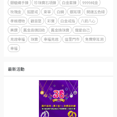
銀蠟繩手鍊
珍珠寶石項鍊
白金套鍊
9999純金
玫瑰金
狐狸戒
東寧
白鋼
銀耳環
開運五色線
孝親禮物
觀音墜
彩寶
白金戒指
八箭八心
美鑽
舊金高價回收
舊金換珠寶
寵愛自己
見證幸福
珠寶
幸福見證.
佳里門市
免費穿耳洞
幸福
最新活動