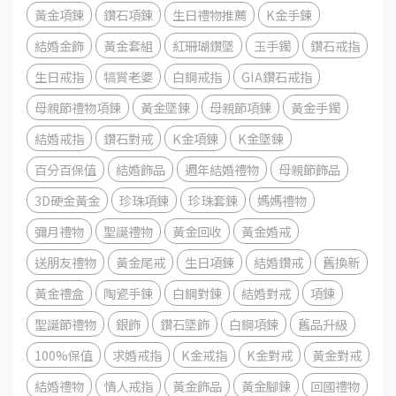
黃金項鍊
鑽石項鍊
生日禮物推薦
K金手鍊
結婚金飾
黃金套組
紅珊瑚鑽墜
玉手鐲
鑽石戒指
生日戒指
犒賞老婆
白鋼戒指
GIA鑽石戒指
母親節禮物項鍊
黃金墜鍊
母親節項鍊
黃金手鐲
結婚戒指
鑽石對戒
K金項鍊
K金墜鍊
百分百保值
結婚飾品
週年結婚禮物
母親節飾品
3D硬金黃金
珍珠項鍊
珍珠套鍊
媽媽禮物
彌月禮物
聖誕禮物
黃金回收
黃金婚戒
送朋友禮物
黃金尾戒
生日項鍊
結婚鑽戒
舊換新
黃金禮盒
陶瓷手鍊
白鋼對鍊
結婚對戒
項鍊
聖誕節禮物
銀飾
鑽石墜飾
白鋼項鍊
舊品升級
100%保值
求婚戒指
K金戒指
K金對戒
黃金對戒
結婚禮物
情人戒指
黃金飾品
黃金腳鍊
回國禮物