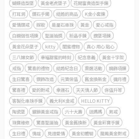
蝴蝶造型墜
黃金老虎墜子
花開富貴造型手鍊
打耳洞
鑽石手鐲
結婚的商品
K金小套鍊
愛情鑽戒
嫁妝
能量石串珠
黃金
愛心戒指
白鋼個性項鍊
聖誕抽獎
粉晶手鍊
鑽墜項鍊
黃金花朵墜子
kitty
閨蜜禮物
真心 用心 貼心
三八婦女節
幸福甜蜜的時刻
紀念意義
黃金十字架
戒指
驚喜的禮物
結婚紀念日
票選活動
鋼飾項鍊
生日驚喜
鑽飾改造
元寶保值
舊金換新金
彌月禮
驚喜禮
愛的對戒
幸運石
天天情人節
保值升等
客製化串珠手鍊
義大利K金戒
HELLO KITTY
陶瓷墜
貔貅黃金戒指
六十大壽
送媽媽
男戒
珠寶維修
驚喜聖誕抽
黃金舊換新
黃金彩寶手錬
生日禮
情誼
見證愛情
黃金初體驗
龍鳳黃金對戒