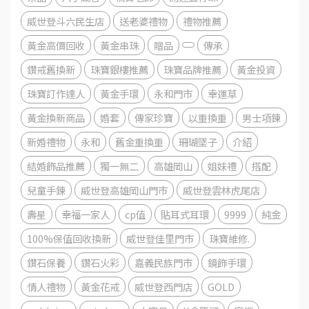
威世登斗六民生店
送老婆禮物
禮物推薦
黃金高價回收
黃金串珠
贈品
傳承
鑽戒舊換新
珠寶銀樓推薦
珠寶品牌推薦
黃金投資
珠寶訂作達人
黃金手環
永和門市
幸運草
黃金換新商品
婚套
傳家珍寶
以重換重
男士項鍊
新婚禮物
永和
舊金重換重
珊瑚墜子
介紹
結婚飾品推薦
獨一無二
高雄岡山
姐妹禮
搭配
兒童手鍊
威世登高雄岡山門市
威世登雲林虎尾店
壽星
幸福一家人
cp值
貼耳式耳環
9999
純金
100%保值回收換新
威世登佳里門市
珠寶維修.
鑽石保養
鑽石火彩
嘉義民族門市
鏡飾手環
情人禮物
黃金花戒
威世登西門店
GOLD