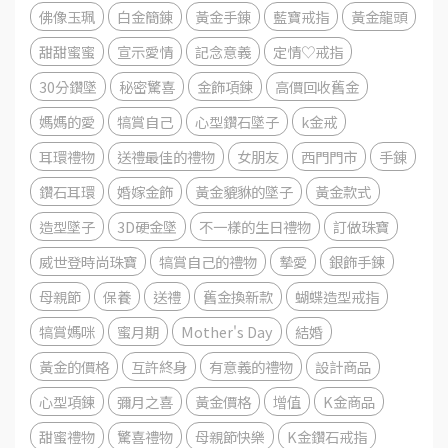
佛像玉珮
白金簡錬
黃金手錬
藍寶戒指
黃金龍頭
甜甜蜜蜜
宣示愛情
記念意義
定情♡戒指
30分鑽墜
秘密驚喜
金飾項鍊
高價回收舊金
媽媽的愛
犒賞自己
心型鑽石墜子
k金戒
耳環禮物
送禮最佳的禮物
女朋友
西門門市
手錬
鑽石耳環
婚嫁金飾
黃金貔貅的墜子
黃金款式
造型墜子
3D硬金墜
不一樣的生日禮物
訂做珠寶
威世登時尚珠寶
犒賞自己的禮物
摯愛
銀飾手鍊
母親節
保養
送禮
舊金換新款
蝴蝶造型戒指
犒賞媽咪
蜜月期
Mother's Day
結婚
黃金的價格
互許終身
有意義的禮物
設計商品
心型項鍊
彌月之喜
黃金價格
增值
K金商品
甜蜜禮物
驚喜禮物
母親節快樂
K金鑽石戒指