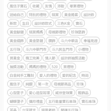
風信子寶石
收藏
友情
添妝
畢業禮物
送給自己
特別的禮物
犒賞
黃金婚套
設計師
新款
生日
設計師款式
三色K金
寶石
黃金腳鏈
犒賞媽媽
母親節禮物
珍珠墜飾
黃金綴飾
黃金墜鏈
鑽飾
斗六中華店
幸福見證
五行珠
斗六中華門市
斗六民生門市
小禮物
買黃金
精工完美
情人節
設計師抽獎活動
抽獎活動
媽媽的禮物
520
買禮物
白金純手工雕刻
愛人的禮物
愛的紀念
時尚
風信子
純銀
第一次
母親節商品
珍珠
心型墜子
愛心造型耳環
威世登珠寶
輕飾品
蝴蝶墬子
彌月禮盒
五行能量寶石串珠
寶石串珠
茶晶
六字箴言
犒賞老師
開運五行珠