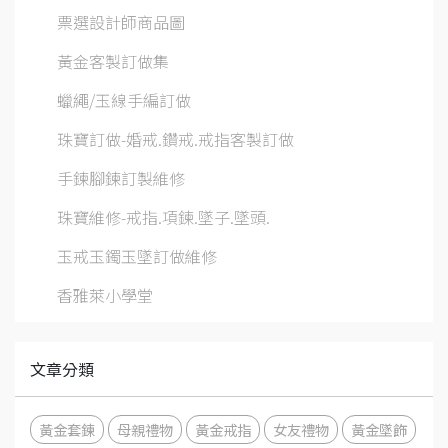
票選設計師商品圖
黃金客製訂做集
蠟繩/玉線手編訂做
珠寶訂做-婚戒.鑽戒.戒指客製訂做
手鍊腳鍊訂製維修
珠寶維修-戒指.項鍊.墜子.墜頭.
玉戒玉鐲玉墜訂做維修
香雅萊小學堂
文章分類
黃金套鍊
母親禮物
黃金戒指
女友禮物
黃金墜飾