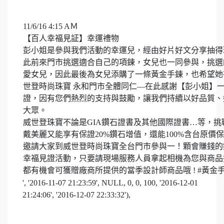
11/6/16 4:15 AＭ
【百人幸福見証】幸運禮物
彭小姐是參與我們活動的幸運兒，經由好片好文分享抽得
此前來門市挑選適合自己的項鍊，女兒也一同參與，挑選
愛女兒，因此最後為女兒添購了一條黃金手鍊，也希望她
世登時尚珠寶 永和門市全體同仁—在此感謝【彭小姐】
證，因有您們熱烈的支持與鼓勵，讓我們持續以好品質、
大眾。
威世登珠寶不論是GIA鑽石證書及其他國際證書…等，
戴美麗又能享有保證20%鑽石增值，還能100%含台原價
邀請大家到威世登時尚珠寶全台門市參與一！顆會賺錢的
幸福見證活動，只要請現場服務人員拿起相機為您與商品
都有機會可獲贈廠商所提供的當季設計師商品哦 ! #黃金
', '2016-11-07 21:23:59', NULL, 0, 0, 100, '2016-12-01
21:24:06', '2016-12-07 22:33:32'),