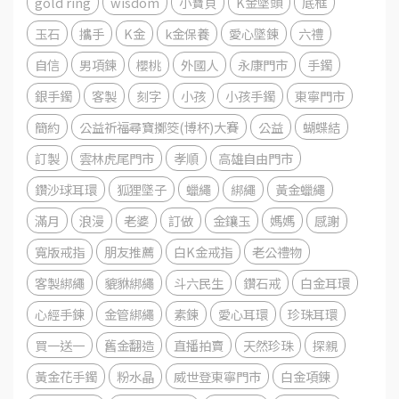
gold ring
wisdom
小寶貝
K金墜頭
底框
玉石
攜手
K金
k金保養
愛心墜鍊
六禮
自信
男項鍊
櫻桃
外國人
永康門市
手鐲
銀手鐲
客製
刻字
小孩
小孩手鐲
東寧門市
簡約
公益祈福尋寶擲筊(博杯)大賽
公益
蝴蝶結
訂製
雲林虎尾門市
孝順
高雄自由門市
鑽沙球耳環
狐狸墜子
蠟繩
綁繩
黃金蠟繩
滿月
浪漫
老婆
訂做
金鑲玉
媽媽
感謝
寬版戒指
朋友推薦
白K金戒指
老公禮物
客製綁繩
貔貅綁繩
斗六民生
鑽石戒
白金耳環
心經手鍊
金管綁繩
素鍊
愛心耳環
珍珠耳環
買一送一
舊金翻造
直播拍賣
天然珍珠
探親
黃金花手鐲
粉水晶
威世登東寧門市
白金項鍊