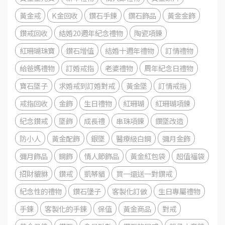
黃金戒
K金回收
鑽石手鍊
鑽石飾品
黃金金飾
鑽戒回收
結婚20週年紀念禮物
陶瓷項鍊
紅珊瑚珠寶
鑽石增值
結婚十週年禮物
訂情禮物
給爸媽禮物
訂婚戒指
老婆禮物
周年紀念日禮物
寶石墜子
求婚戒到訂婚對戒
黃金墜
訂情戒指
戒指回收
金飾
生日禮物
紅珊瑚
紅珊瑚項鍊
紀念鑽戒
墜飾
成長禮
串珠項鍊
鑽墜改造
防小人
黃金配飾
銀墜
醫療級白鋼
彌月金飾
彌月飾品
鋼飾
情人節飾品
黃金紅包袋
超值福袋
招財貔貅
鑽戒
凱蒂貓
買一還送一對鑽戒
紀念性的禮物
鑽石墬子
客製化訂做
生日專屬禮物
手鍊
客製化的手鍊
保值
黃金商品
對戒