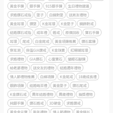
黃金手鍊
銀手鍊
915銀手鍊
生日禮物建議
求婚鑽石戒指
墜子
白鋼對墜
送男友禮物
黃金耳環
鑽墜
K金耳環
K金墜子
鋼飾對戒
結婚鑽石戒指
成年禮
婚戒
原價回收
寶石手鍊
耳環
尾戒
白金尾戒
黃金項鍊推薦
鑽石套鍊
穿耳洞
保值GIA鑽戒
K金珠寶
紅珊瑚耳環
求婚禮物
GIA鑽石
心靈寶石
貓眼石腳鍊
給老婆禮物
送女友的禮物
結婚週年禮物
情人節禮物推薦
白綱項鍊
K金尾戒
18歲成長禮
銀飾項鍊
結婚喝茶禮
黃金墜子
鑽石尾戒
K金鑽石戒
周年結婚禮物
周歲禮物
抽獎禮物
純銀手鍊
鑽石婚戒
3D硬金
求婚鑽戒
黃金金元寶
新年禮物
情人節禮物
黃金鎖片