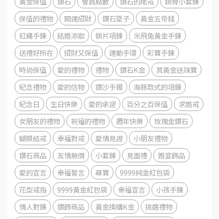
黃金保值
鑽石
會員點數
鑽石的尾戒
鎖骨小套鍊
保值的禮物
開運招財
鑽石墜子
黃金五帝錢
紅繩手鍊
結婚添妝
鎖片項鍊
米飛兔黃金手鍊
送禮好所在
招財又保值
運動手環
彩寶手鍊
時尚保值
愛的禮物
禮物
鑽石K金
買黃金送珠寶
紀念禮物
愛的信物
鑽沙手鐲
海豚款式的項鍊
紀念日
生日快樂
愛的承諾
百分之百保值
求婚戒
女朋友的禮物
祝福的禮物
週年快樂
玫瑰金鑽石
蝴蝶結戒
幸福對戒
愛情見證
小朋友禮物
鑽石商品
友情無價
小套鍊
見面禮
婚宴飾品
愛的宣言
幸福誓言
尋寶
9999純金紅包袋
花型戒指
9999黃金紅包袋
幸福宣言
小孩手鍊
情人對鍊
鑽飾商品
黃金換購K金
挑選禮物