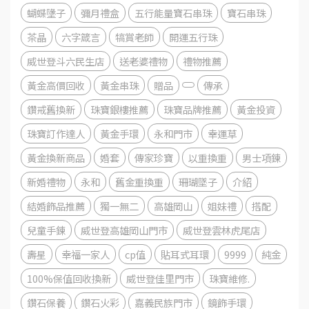
蝴蝶墬子
彌月禮盒
五行能量寶石串珠
寶石串珠
茶晶
六字箴言
犒賞老師
開運五行珠
威世登斗六民生店
送老婆禮物
禮物推薦
黃金高價回收
黃金串珠
贈品
傳承
鑽戒舊換新
珠寶銀樓推薦
珠寶品牌推薦
黃金投資
珠寶訂作達人
黃金手環
永和門市
幸運草
黃金換新商品
婚套
傳家珍寶
以重換重
男士項鍊
新婚禮物
永和
舊金重換重
珊瑚墜子
介紹
結婚飾品推薦
獨一無二
高雄岡山
姐妹禮
搭配
兒童手鍊
威世登高雄岡山門市
威世登雲林虎尾店
壽星
幸福一家人
cp值
貼耳式耳環
9999
純金
100%保值回收換新
威世登佳里門市
珠寶維修.
鑽石保養
鑽石火彩
嘉義民族門市
鏡飾手環