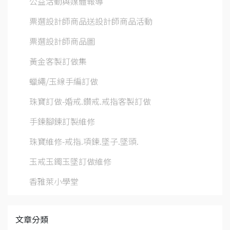
公益活動與媒體報導
票選設計師商品送設計師商品活動
票選設計師商品圖
黃金客製訂做集
蠟繩/玉線手編訂做
珠寶訂做-婚戒.鑽戒.戒指客製訂做
手鍊腳鍊訂製維修
珠寶維修-戒指.項鍊.墜子.墜頭.
玉戒玉鐲玉墜訂做維修
香雅萊小學堂
文章分類