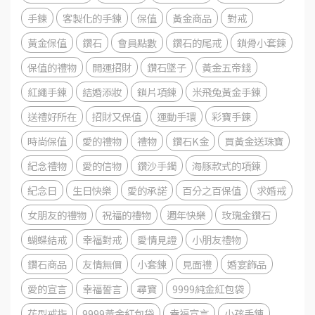
手鍊
客製化的手鍊
保值
黃金商品
對戒
黃金保值
鑽石
會員點數
鑽石的尾戒
鎖骨小套鍊
保值的禮物
開運招財
鑽石墜子
黃金五帝錢
紅繩手鍊
結婚添妝
鎖片項鍊
米飛兔黃金手鍊
送禮好所在
招財又保值
運動手環
彩寶手鍊
時尚保值
愛的禮物
禮物
鑽石K金
買黃金送珠寶
紀念禮物
愛的信物
鑽沙手鐲
海豚款式的項鍊
紀念日
生日快樂
愛的承諾
百分之百保值
求婚戒
女朋友的禮物
祝福的禮物
週年快樂
玫瑰金鑽石
蝴蝶結戒
幸福對戒
愛情見證
小朋友禮物
鑽石商品
友情無價
小套鍊
見面禮
婚宴飾品
愛的宣言
幸福誓言
尋寶
9999純金紅包袋
花型戒指
9999黃金紅包袋
幸福宣言
小孩手鍊