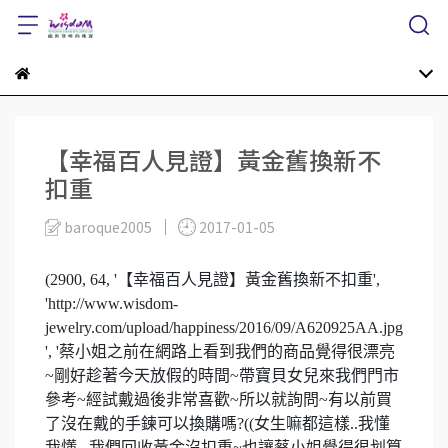
【幸福百人見證】黃金舊換新不
扣重
baroque2005
2017-01-05
(2900, 64, '【幸福百人見證】黃金舊換新不扣重',
'http://www.wisdom-
jewelry.com/upload/happiness/2016/09/A620925AA.jpg
', '蔡小姐之前在網路上看到我們的商品覺得很漂亮
~剛好趁著今天放假的時間~帶寶貝女兒來我們門市
參考~經試戴過後非常喜歡~所以就詢問~有以前買
了沒在戴的手鍊可以換購嗎?((女生嘛都這樣..我懂
我懂...我們回收黃金沒扣重~也讓蔡小姐覺得很划算