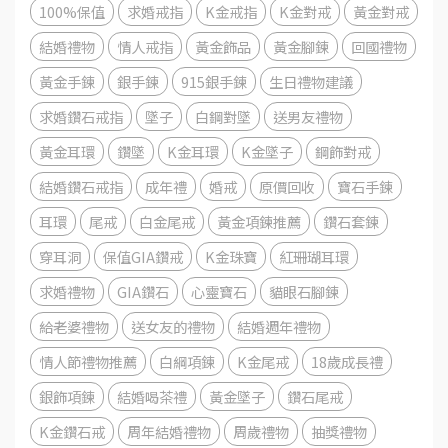
100%保值
求婚戒指
K金戒指
K金對戒
黃金對戒
結婚禮物
情人戒指
黃金飾品
黃金腳鍊
回國禮物
黃金手鍊
銀手鍊
915銀手鍊
生日禮物建議
求婚鑽石戒指
墜子
白鋼對墜
送男友禮物
黃金耳環
鑽墜
K金耳環
K金墜子
鋼飾對戒
結婚鑽石戒指
成年禮
婚戒
原價回收
寶石手鍊
耳環
尾戒
白金尾戒
黃金項鍊推薦
鑽石套鍊
穿耳洞
保值GIA鑽戒
K金珠寶
紅珊瑚耳環
求婚禮物
GIA鑽石
心靈寶石
貓眼石腳鍊
給老婆禮物
送女友的禮物
結婚週年禮物
情人節禮物推薦
白綱項鍊
K金尾戒
18歲成長禮
銀飾項鍊
結婚喝茶禮
黃金墜子
鑽石尾戒
K金鑽石戒
周年結婚禮物
周歲禮物
抽獎禮物