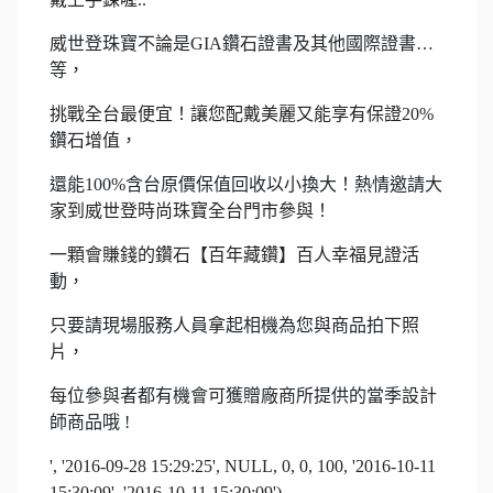
威世登珠寶不論是GIA鑽石證書及其他國際證書…
等，
挑戰全台最便宜！讓您配戴美麗又能享有保證20%
鑽石增值，
還能100%含台原價保值回收以小換大！熱情邀請大
家到威世登時尚珠寶全台門市參與！
一顆會賺錢的鑽石【百年藏鑽】百人幸福見證活
動，
只要請現場服務人員拿起相機為您與商品拍下照
片，
每位參與者都有機會可獲贈廠商所提供的當季設計
師商品哦 !
', '2016-09-28 15:29:25', NULL, 0, 0, 100, '2016-10-11
15:30:09', '2016-10-11 15:30:09'),