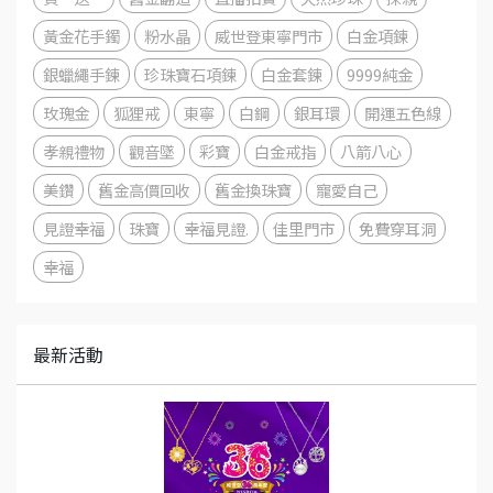
黃金花手鐲
粉水晶
威世登東寧門市
白金項鍊
銀蠟繩手鍊
珍珠寶石項鍊
白金套鍊
9999純金
玫瑰金
狐狸戒
東寧
白鋼
銀耳環
開運五色線
孝親禮物
觀音墜
彩寶
白金戒指
八箭八心
美鑽
舊金高價回收
舊金換珠寶
寵愛自己
見證幸福
珠寶
幸福見證.
佳里門市
免費穿耳洞
幸福
最新活動