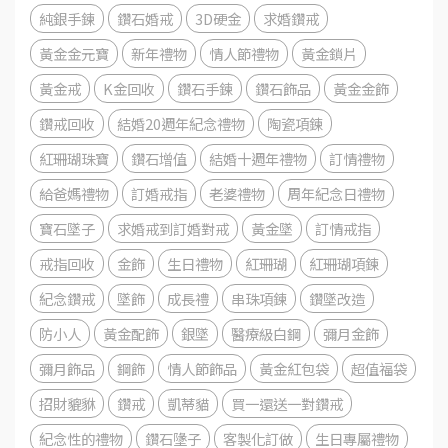
純銀手鍊
鑽石婚戒
3D硬金
求婚鑽戒
黃金金元寶
新年禮物
情人節禮物
黃金鎖片
黃金戒
K金回收
鑽石手鍊
鑽石飾品
黃金金飾
鑽戒回收
結婚20週年紀念禮物
陶瓷項鍊
紅珊瑚珠寶
鑽石增值
結婚十週年禮物
訂情禮物
給爸媽禮物
訂婚戒指
老婆禮物
周年紀念日禮物
寶石墜子
求婚戒到訂婚對戒
黃金墜
訂情戒指
戒指回收
金飾
生日禮物
紅珊瑚
紅珊瑚項鍊
紀念鑽戒
墜飾
成長禮
串珠項鍊
鑽墜改造
防小人
黃金配飾
銀墜
醫療級白鋼
彌月金飾
彌月飾品
鋼飾
情人節飾品
黃金紅包袋
超值福袋
招財貔貅
鑽戒
凱蒂貓
買一還送一對鑽戒
紀念性的禮物
鑽石墬子
客製化訂做
生日專屬禮物