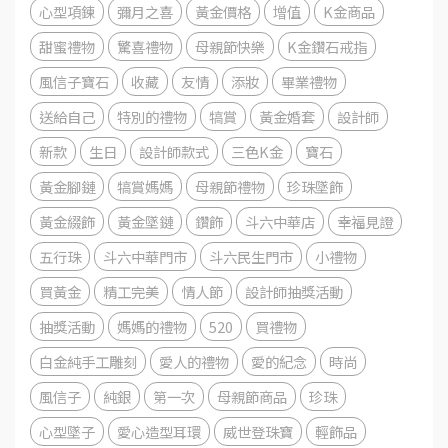
心型項鍊
彌月之喜
黃金價格
增值
K金商品
甜蜜禮物
驚喜禮物
母親節快樂
K金鑽石戒指
風信子寶石
收藏
友情
添妝
畢業禮物
送給自己
特別的禮物
犒賞
黃金婚套
設計師
新款
生日
設計師款式
三色K金
寶石
黃金腳鏈
犒賞媽媽
母親節禮物
珍珠墜飾
黃金綴飾
黃金墜鏈
鑽飾
斗六中華店
幸福見證
五行珠
斗六中華門市
斗六民生門市
小禮物
買黃金
精工完美
情人節
設計師抽獎活動
抽獎活動
媽媽的禮物
520
買禮物
白金純手工雕刻
愛人的禮物
愛的紀念
時尚
風信子
純銀
第一次
母親節商品
珍珠
心型墜子
愛心造型耳環
威世登珠寶
輕飾品