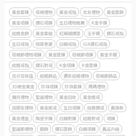
黃金套鍊
母親禮物
黃金戒指
女友禮物
黃金墜飾
黃金項鍊
鑽石項鍊
生日禮物推薦
K金手鍊
結婚金飾
黃金套組
紅珊瑚鑽墜
玉手鐲
鑽石戒指
生日戒指
犒賞老婆
白鋼戒指
GIA鑽石戒指
母親節禮物項鍊
黃金墜鍊
母親節項鍊
黃金手鐲
結婚戒指
鑽石對戒
K金項鍊
K金墜鍊
百分百保值
結婚飾品
週年結婚禮物
母親節飾品
3D硬金黃金
珍珠項鍊
珍珠套鍊
媽媽禮物
彌月禮物
聖誕禮物
黃金回收
黃金婚戒
送朋友禮物
黃金尾戒
生日項鍊
結婚鑽戒
舊換新
黃金禮盒
陶瓷手鍊
白鋼對鍊
結婚對戒
項鍊
聖誕節禮物
銀飾
鑽石墜飾
白鋼項鍊
舊品升級