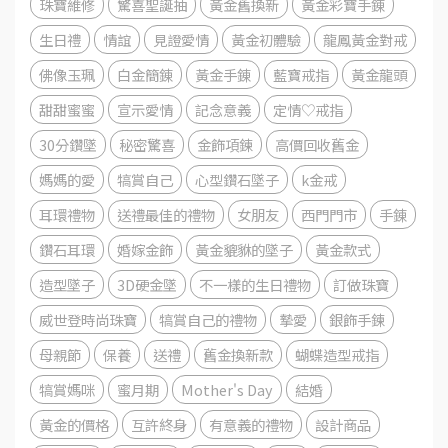
珠寶維修
驚喜聖誕抽
黃金舊換新
黃金彩寶手錬
生日禮
情誼
見證愛情
黃金初體驗
龍鳳黃金對戒
佛像玉珮
白金簡錬
黃金手錬
藍寶戒指
黃金龍頭
甜甜蜜蜜
宣示愛情
記念意義
定情♡戒指
30分鑽墜
秘密驚喜
金飾項鍊
高價回收舊金
媽媽的愛
犒賞自己
心型鑽石墜子
k金戒
耳環禮物
送禮最佳的禮物
女朋友
西門門市
手錬
鑽石耳環
婚嫁金飾
黃金貔貅的墜子
黃金款式
造型墜子
3D硬金墜
不一樣的生日禮物
訂做珠寶
威世登時尚珠寶
犒賞自己的禮物
摯愛
銀飾手鍊
母親節
保養
送禮
舊金換新款
蝴蝶造型戒指
犒賞媽咪
蜜月期
Mother's Day
結婚
黃金的價格
互許終身
有意義的禮物
設計商品