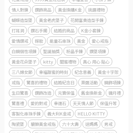
情人對鍊
鑽飾商品
黃金換購K金
挑選禮物
蝴蝶造型墜
黃金老虎墜子
花開富貴造型手鍊
打耳洞
鑽石手鐲
結婚的商品
K金小套鍊
愛情鑽戒
嫁妝
能量石串珠
黃金
愛心戒指
白鋼個性項鍊
聖誕抽獎
粉晶手鍊
鑽墜項鍊
黃金花朵墜子
kitty
閨蜜禮物
真心 用心 貼心
三八婦女節
幸福甜蜜的時刻
紀念意義
黃金十字架
戒指
驚喜的禮物
結婚紀念日
票選活動
鋼飾項鍊
生日驚喜
鑽飾改造
元寶保值
舊金換新金
彌月禮
驚喜禮
愛的對戒
幸運石
天天情人節
保值升等
客製化串珠手鍊
義大利K金戒
HELLO KITTY
陶瓷墜
貔貅黃金戒指
六十大壽
送媽媽
男戒