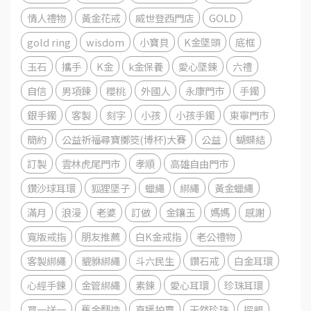
情人禮物
黃金花戒
威世登西門店
GOLD
gold ring
wisdom
小寶貝
K金墜頭
底框
玉石
攜手
K金
k金保養
愛心墜鍊
六禮
自信
男項鍊
櫻桃
外國人
永康門市
手鐲
銀手鐲
客製
刻字
小孩
小孩手鐲
東寧門市
簡約
公益祈福尋寶擲筊(博杯)大賽
公益
蝴蝶結
訂製
雲林虎尾門市
孝順
高雄自由門市
鑽沙球耳環
狐狸墜子
蠟繩
綁繩
黃金蠟繩
滿月
浪漫
老婆
訂做
金鑲玉
媽媽
感謝
寬版戒指
朋友推薦
白K金戒指
老公禮物
客製綁繩
貔貅綁繩
斗六民生
鑽石戒
白金耳環
心經手鍊
金管綁繩
素鍊
愛心耳環
珍珠耳環
買一送一
舊金翻造
直播拍賣
天然珍珠
探親