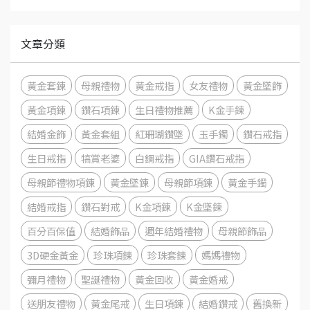
文章分類
黃金套鍊
母親禮物
黃金戒指
女友禮物
黃金墜飾
黃金項鍊
鑽石項鍊
生日禮物推薦
K金手鍊
結婚金飾
黃金套組
紅珊瑚鑽墜
玉手鐲
鑽石戒指
生日戒指
犒賞老婆
白鋼戒指
GIA鑽石戒指
母親節禮物項鍊
黃金墜鍊
母親節項鍊
黃金手鐲
結婚戒指
鑽石對戒
K金項鍊
K金墜鍊
百分百保值
結婚飾品
週年結婚禮物
母親節飾品
3D硬金黃金
珍珠項鍊
珍珠套鍊
媽媽禮物
彌月禮物
聖誕禮物
黃金回收
黃金婚戒
送朋友禮物
黃金尾戒
生日項鍊
結婚鑽戒
舊換新