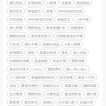
鑽石商品
友情無價
小套鍊
見面禮
婚宴飾品
愛的宣言
幸福誓言
尋寶
9999純金紅包袋
花型戒指
9999黃金紅包袋
幸福宣言
小孩手鍊
情人對鍊
鑽飾商品
黃金換購K金
挑選禮物
蝴蝶造型墜
黃金老虎墜子
花開富貴造型手鍊
打耳洞
鑽石手鐲
結婚的商品
K金小套鍊
愛情鑽戒
嫁妝
能量石串珠
黃金
愛心戒指
白鋼個性項鍊
聖誕抽獎
粉晶手鍊
鑽墜項鍊
黃金花朵墜子
kitty
閨蜜禮物
真心 用心 貼心
三八婦女節
幸福甜蜜的時刻
紀念意義
黃金十字架
戒指
驚喜的禮物
結婚紀念日
票選活動
鋼飾項鍊
生日驚喜
鑽飾改造
元寶保值
舊金換新金
彌月禮
驚喜禮
愛的對戒
幸運石
天天情人節
保值升等