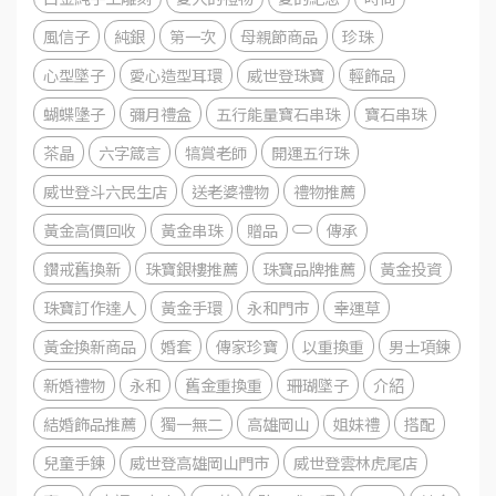
風信子
純銀
第一次
母親節商品
珍珠
心型墜子
愛心造型耳環
威世登珠寶
輕飾品
蝴蝶墬子
彌月禮盒
五行能量寶石串珠
寶石串珠
茶晶
六字箴言
犒賞老師
開運五行珠
威世登斗六民生店
送老婆禮物
禮物推薦
黃金高價回收
黃金串珠
贈品
傳承
鑽戒舊換新
珠寶銀樓推薦
珠寶品牌推薦
黃金投資
珠寶訂作達人
黃金手環
永和門市
幸運草
黃金換新商品
婚套
傳家珍寶
以重換重
男士項鍊
新婚禮物
永和
舊金重換重
珊瑚墜子
介紹
結婚飾品推薦
獨一無二
高雄岡山
姐妹禮
搭配
兒童手鍊
威世登高雄岡山門市
威世登雲林虎尾店