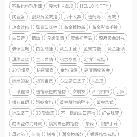
客製化串珠手鍊
義大利K金戒
HELLO KITTY
陶瓷墜
貔貅黃金戒指
六十大壽
送媽媽
男戒
珠寶維修
驚喜聖誕抽
黃金舊換新
黃金彩寶手錬
生日禮
情誼
見證愛情
黃金初體驗
龍鳳黃金對戒
佛像玉珮
白金簡錬
黃金手錬
藍寶戒指
黃金龍頭
甜甜蜜蜜
宣示愛情
記念意義
定情♡戒指
30分鑽墜
秘密驚喜
金飾項鍊
高價回收舊金
媽媽的愛
犒賞自己
心型鑽石墜子
k金戒
耳環禮物
送禮最佳的禮物
女朋友
西門門市
手錬
鑽石耳環
婚嫁金飾
黃金貔貅的墜子
黃金款式
造型墜子
3D硬金墜
不一樣的生日禮物
訂做珠寶
威世登時尚珠寶
犒賞自己的禮物
摯愛
銀飾手鍊
母親節
保養
送禮
舊金換新款
蝴蝶造型戒指