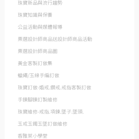
珠寶新品與流行趨勢
珠寶知識與保養
公益活動與媒體報導
票選設計師商品送設計師商品活動
票選設計師商品圖
黃金客製訂做集
蠟繩/玉線手編訂做
珠寶訂做-婚戒.鑽戒.戒指客製訂做
手鍊腳鍊訂製維修
珠寶維修-戒指.項鍊.墜子.墜頭.
玉戒玉鐲玉墜訂做維修
香雅萊小學堂