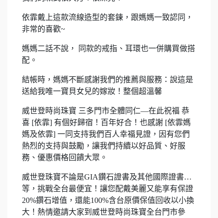
依霏戴上這款流線造型的套鍊，跟媽媽一致認同，
非常的喜歡~
媽媽二話不說， 同款的戒指、耳環也一併購買做搭
配。
結帳時，媽媽不斷感謝我們的推薦與服務：說這是
送給我唯一寶貝女兒的嫁妝！整個超溫馨
威世登時尚珠寶 三多門市全體同仁—在此祝福 恭
喜 [依霏] 有個好歸宿！百年好合！也感謝 [依霏媽
媽及依霏] 一同支持我們百人幸福見證，因有您們
熱烈的支持與鼓勵，讓我們持續以好品質、好服
務、優惠價格回饋大眾。
威世登珠寶不論是GIA鑽石證書及其他國際證書…
等，挑戰全台最便宜！讓您配戴美麗又能享有保證
20%鑽石增值，還能100%含台原價保值回收以小換
大！熱情邀請大家到威世登時尚珠寶全台門市參