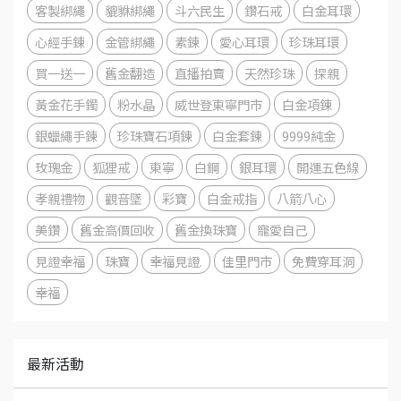
客製綁繩
貔貅綁繩
斗六民生
鑽石戒
白金耳環
心經手鍊
金管綁繩
素鍊
愛心耳環
珍珠耳環
買一送一
舊金翻造
直播拍賣
天然珍珠
探親
黃金花手鐲
粉水晶
威世登東寧門市
白金項鍊
銀蠟繩手鍊
珍珠寶石項鍊
白金套鍊
9999純金
玫瑰金
狐狸戒
東寧
白鋼
銀耳環
開運五色線
孝親禮物
觀音墜
彩寶
白金戒指
八箭八心
美鑽
舊金高價回收
舊金換珠寶
寵愛自己
見證幸福
珠寶
幸福見證.
佳里門市
免費穿耳洞
幸福
最新活動