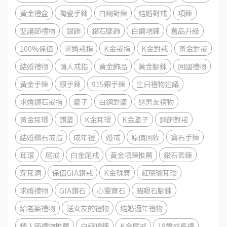
黃金禮盒
陶瓷手鍊
白鋼對鍊
結婚對戒
項鍊
聖誕節禮物
銀飾
鑽石墜飾
白鋼項鍊
舊品升級
100%保值
求婚戒指
K金戒指
K金對戒
黃金對戒
結婚禮物
情人戒指
黃金飾品
黃金腳鍊
回國禮物
黃金手鍊
銀手鍊
915銀手鍊
生日禮物建議
求婚鑽石戒指
墜子
白鋼對墜
送男友禮物
黃金耳環
鑽墜
K金耳環
K金墜子
鋼飾對戒
結婚鑽石戒指
成年禮
婚戒
原價回收
寶石手鍊
耳環
尾戒
白金尾戒
黃金項鍊推薦
鑽石套鍊
穿耳洞
保值GIA鑽戒
K金珠寶
紅珊瑚耳環
求婚禮物
GIA鑽石
心靈寶石
貓眼石腳鍊
給老婆禮物
送女友的禮物
結婚週年禮物
情人節禮物推薦
白綱項鍊
K金尾戒
18歲成長禮