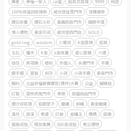
壽星
幸福一家人
cp值
貼耳式耳環
9999
純金
100%保值回收換新
威世登佳里門市
珠寶維修.
鑽石保養
鑽石火彩
嘉義民族門市
鏡飾手環
情人禮物
黃金花戒
威世登西門店
GOLD
gold ring
wisdom
小寶貝
K金墜頭
底框
玉石
攜手
K金
k金保養
愛心墜鍊
六禮
自信
男項鍊
櫻桃
外國人
永康門市
手鐲
銀手鐲
客製
刻字
小孩
小孩手鐲
東寧門市
簡約
公益祈福尋寶擲筊(博杯)大賽
公益
蝴蝶結
訂製
雲林虎尾門市
孝順
高雄自由門市
鑽沙球耳環
狐狸墜子
蠟繩
綁繩
黃金蠟繩
滿月
浪漫
老婆
訂做
金鑲玉
媽媽
感謝
寬版戒指
朋友推薦
白K金戒指
老公禮物