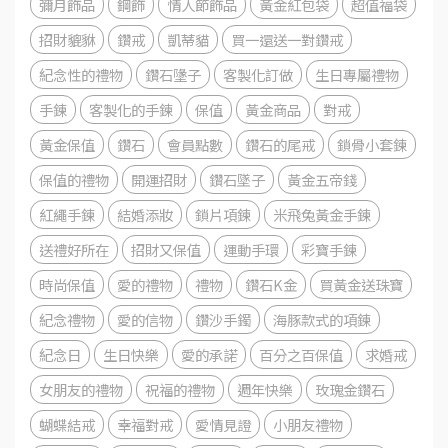
彌月飾品
鋼飾
情人節飾品
黃金紅包袋
超值福袋
招財貔貅
鑽戒
凱蒂貓
買一還送一對鑽戒
紀念性的禮物
鑽石墬子
客製化訂做
生日專屬禮物
手鍊
客製化的手鍊
保值
黃金商品
對戒
黃金保值
鑽石
會員點數
鑽石的尾戒
鎖骨小套鍊
保值的禮物
開運招財
鑽石墜子
黃金五帝錢
紅繩手鍊
結婚添妝
鎖片項鍊
米飛兔黃金手鍊
送禮好所在
招財又保值
運動手環
彩寶手鍊
時尚保值
愛的禮物
禮物
鑽石K金
買黃金送珠寶
紀念禮物
愛的信物
鑽沙手鐲
海豚款式的項鍊
紀念日
生日快樂
愛的承諾
百分之百保值
求婚戒
女朋友的禮物
祝福的禮物
週年快樂
玫瑰金鑽石
蝴蝶結戒
幸福對戒
愛情見證
小朋友禮物