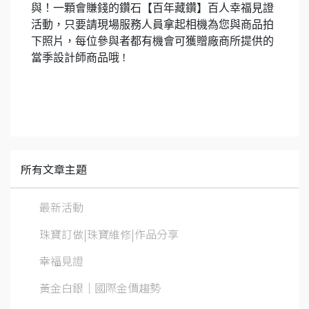
與！一顆會賺錢的鑽石【百年藏鑽】百人幸福見證
活動，只要請現場服務人員拿起相機為您與商品拍
下照片，每位參與者都有機會可獲贈廠商所提供的
當季設計師商品哦 !
所有文章主題
最新活動
珠寶訂做|珠寶維修|作品分享
幸福見證
黃金白銀│國際金價趨勢