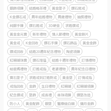
銀飾項鍊
結婚喝茶禮
黃金墜子
鑽石尾戒
K金鑽石戒
周年結婚禮物
周歲禮物
抽獎禮物
純銀手鍊
鑽石婚戒
3D硬金
求婚鑽戒
黃金金元寶
新年禮物
情人節禮物
黃金鎖片
黃金戒
K金回收
鑽石手鍊
鑽石飾品
黃金金飾
鑽戒回收
結婚20週年紀念禮物
陶瓷項鍊
紅珊瑚珠寶
鑽石增值
結婚十週年禮物
訂情禮物
給爸媽禮物
訂婚戒指
老婆禮物
周年紀念日禮物
寶石墜子
求婚戒到訂婚對戒
黃金墜
訂情戒指
戒指回收
金飾
生日禮物
紅珊瑚
紅珊瑚項鍊
紀念鑽戒
墜飾
成長禮
串珠項鍊
鑽墜改造
防小人
黃金配飾
銀墜
醫療級白鋼
彌月金飾