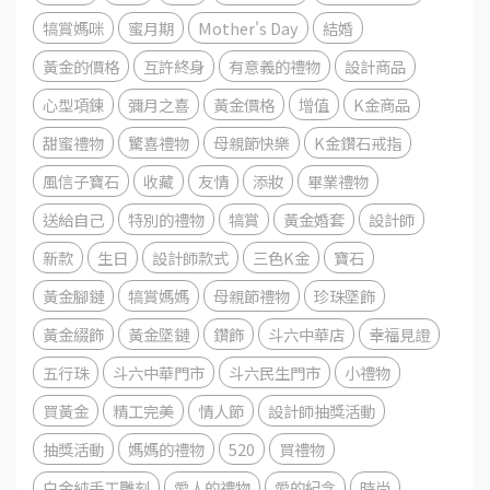
犒賞媽咪
蜜月期
Mother's Day
結婚
黃金的價格
互許終身
有意義的禮物
設計商品
心型項鍊
彌月之喜
黃金價格
增值
K金商品
甜蜜禮物
驚喜禮物
母親節快樂
K金鑽石戒指
風信子寶石
收藏
友情
添妝
畢業禮物
送給自己
特別的禮物
犒賞
黃金婚套
設計師
新款
生日
設計師款式
三色K金
寶石
黃金腳鏈
犒賞媽媽
母親節禮物
珍珠墜飾
黃金綴飾
黃金墜鏈
鑽飾
斗六中華店
幸福見證
五行珠
斗六中華門市
斗六民生門市
小禮物
買黃金
精工完美
情人節
設計師抽獎活動
抽獎活動
媽媽的禮物
520
買禮物
白金純手工雕刻
愛人的禮物
愛的紀念
時尚