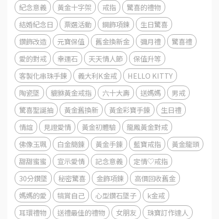
紀念意義
黃金十字架
戒指
驚喜的禮物
結婚紀念日
票選活動
鋼飾項鍊
生日驚喜
鑽飾改造
元寶保值
舊金換新金
彌月禮
驚喜禮
愛的對戒
幸運石
天天情人節
保值升等
客製化串珠手鍊
義大利K金戒
HELLO KITTY
陶瓷墜
貔貅黃金戒指
六十大壽
送媽媽
男戒
驚喜聖誕抽
黃金舊換新
黃金彩寶手錬
生日禮
情誼
見證愛情
黃金初體驗
龍鳳黃金對戒
佛像玉珮
白金簡錬
黃金手錬
藍寶戒指
黃金龍頭
甜甜蜜蜜
宣示愛情
記念意義
定情♡戒指
30分鑽墜
秘密驚喜
金飾項鍊
高價回收舊金
媽媽的愛
犒賞自己
心型鑽石墜子
k金戒
耳環禮物
送禮最佳的禮物
女朋友
珠寶訂作達人