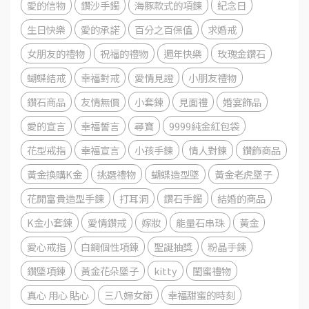
愛的信物
鑽沙手鐲
海豚款式的項鍊
紀念日
生日快樂
愛的承諾
百分之百保值
求婚戒
女朋友的禮物
祝福的禮物
週年快樂
玫瑰金鑽石
蝴蝶結戒
幸福對戒
愛情見證
小朋友禮物
鑽石商品
友情無價
小套鍊
見面禮
婚宴飾品
愛的宣言
幸福誓言
尋寶
9999純金紅包袋
花型戒指
幸福宣言
小孩手鍊
情人對鍊
鑽飾商品
黃金換購K金
挑選禮物
蝴蝶造型墜
黃金老虎墜子
花開富貴造型手鍊
打耳洞
鑽石手鐲
結婚的商品
K金小套鍊
愛情鑽戒
嫁妝
能量石串珠
黃金
愛心戒指
白鋼個性項鍊
聖誕抽獎
粉晶手鍊
鑽墜項鍊
黃金花朵墜子
kitty
閨蜜禮物
真心 用心 貼心
三八婦女節
幸福甜蜜的時刻