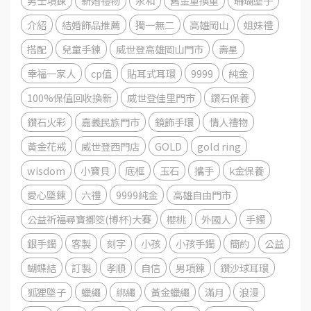
男士項鍊
新婚禮物
永和
舊金重換重
珊瑚墜子
介紹
結婚飾品推薦
獨一無二
高雄岡山
姐妹禮
搭配
兒童手鍊
威世登高雄岡山門市
壽星
幸福一家人
cp值
貼耳式耳環
9999
純金
100%保值回收換新
威世登佳里門市
鑽石保養
鑽石火彩
嘉義民族門市
鏡飾手環
情人禮物
黃金花戒
威世登西門店
GOLD
gold ring
wisdom
小寶貝
底框
玉石
攜手
k金保養
愛心墜鍊
六禮
9999純金
高雄自由門市
公益祈福尋寶擲筊(博杯)大賽
櫻桃
外國人
手鐲
銀手鐲
客製
刻字
小孩
小孩手鐲
簡約
公益
蝴蝶結
訂製
孝順
自信
男項鍊
鑽沙球耳環
狐狸墜子
蠟繩
綁繩
黃金蠟繩
滿月
浪漫