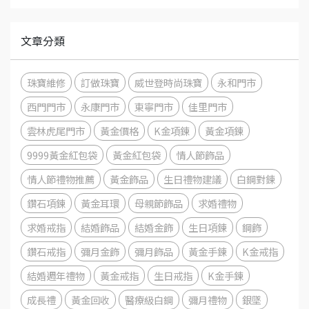
文章分類
珠寶維修
訂做珠寶
威世登時尚珠寶
永和門市
西門門市
永康門市
東寧門市
佳里門市
雲林虎尾門市
黃金價格
K金項鍊
黃金項鍊
9999黃金紅包袋
黃金紅包袋
情人節飾品
情人節禮物推薦
黃金飾品
生日禮物建議
白鋼對鍊
鑽石項鍊
黃金耳環
母親節飾品
求婚禮物
求婚戒指
結婚飾品
結婚金飾
生日項鍊
鋼飾
鑽石戒指
彌月金飾
彌月飾品
黃金手鍊
K金戒指
結婚週年禮物
黃金戒指
生日戒指
K金手鍊
成長禮
黃金回收
醫療級白鋼
彌月禮物
銀墜