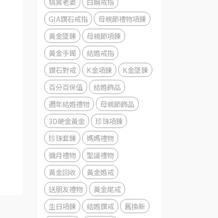
犒賞老婆
白鋼戒指
GIA鑽石戒指
母親節禮物項鍊
黃金墜鍊
母親節項鍊
黃金手鐲
結婚戒指
鑽石對戒
K金項鍊
K金墜鍊
百分百保值
結婚飾品
週年結婚禮物
母親節飾品
3D硬金黃金
珍珠項鍊
珍珠套鍊
媽媽禮物
彌月禮物
聖誕禮物
黃金回收
黃金婚戒
送朋友禮物
黃金尾戒
生日項鍊
結婚鑽戒
舊換新