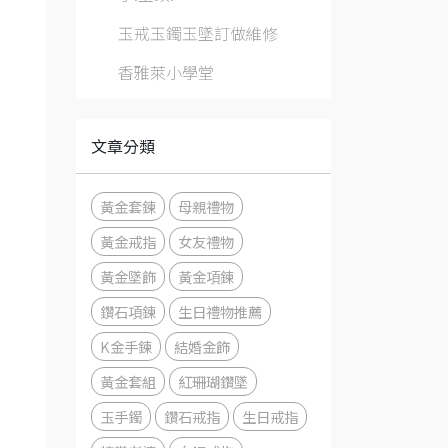
玉戒玉鐲玉墜訂做維修
香雅萊小學堂
文章分類
黃金套鍊
母親禮物
黃金戒指
女友禮物
黃金墜飾
黃金項鍊
鑽石項鍊
生日禮物推薦
K金手鍊
結婚金飾
黃金套組
紅珊瑚鑽墜
玉手鐲
鑽石戒指
生日戒指