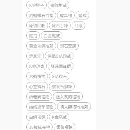
K金墜子
鋼飾對戒
結婚鑽石戒指
成年禮
婚戒
原價回收
寶石手鍊
耳環
尾戒
白金尾戒
黃金項鍊推薦
鑽石套鍊
穿耳洞
保值GIA鑽戒
K金珠寶
紅珊瑚耳環
求婚禮物
GIA鑽石
心靈寶石
貓眼石腳鍊
給老婆禮物
送女友的禮物
結婚週年禮物
情人節禮物推薦
白綱項鍊
K金尾戒
18歲成長禮
銀飾項鍊