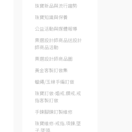
珠寶新品與流行趨勢
珠寶知識與保養
公益活動與媒體報導
票選設計師商品送設計
師商品活動
票選設計師商品圖
黃金客製訂做集
蠟繩/玉線手編訂做
珠寶訂做-婚戒.鑽戒.戒
指客製訂做
手鍊腳鍊訂製維修
珠寶維修-戒指.項鍊.墜
子.墜頭.