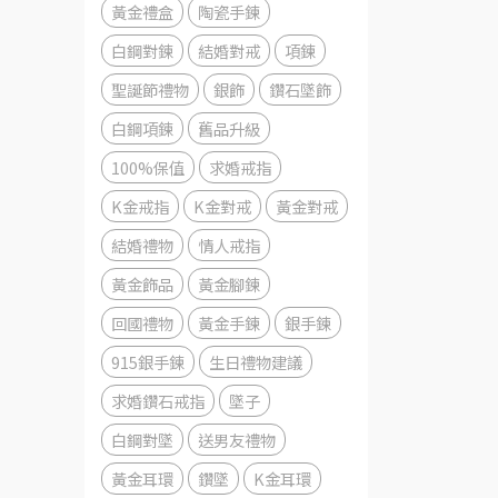
黃金禮盒
陶瓷手鍊
白鋼對鍊
結婚對戒
項鍊
聖誕節禮物
銀飾
鑽石墜飾
白鋼項鍊
舊品升級
100%保值
求婚戒指
K金戒指
K金對戒
黃金對戒
結婚禮物
情人戒指
黃金飾品
黃金腳鍊
回國禮物
黃金手鍊
銀手鍊
915銀手鍊
生日禮物建議
求婚鑽石戒指
墜子
白鋼對墜
送男友禮物
黃金耳環
鑽墜
K金耳環