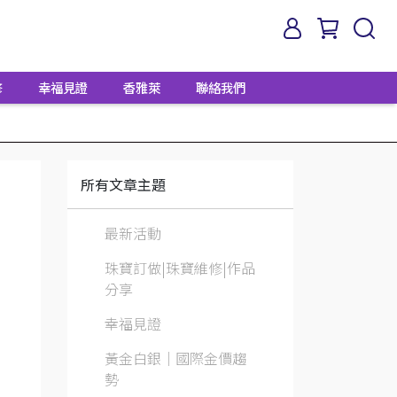
修
幸福見證
香雅萊
聯絡我們
所有文章主題
最新活動
珠寶訂做|珠寶維修|作品
分享
幸福見證
黃金白銀│國際金價趨
勢