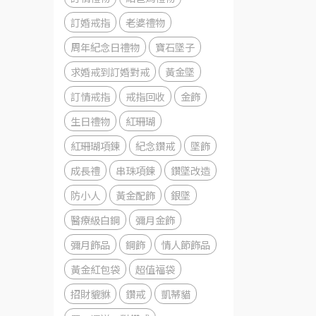
訂婚戒指
老婆禮物
周年紀念日禮物
寶石墜子
求婚戒到訂婚對戒
黃金墜
訂情戒指
戒指回收
金飾
生日禮物
紅珊瑚
紅珊瑚項鍊
紀念鑽戒
墜飾
成長禮
串珠項鍊
鑽墜改造
防小人
黃金配飾
銀墜
醫療級白鋼
彌月金飾
彌月飾品
鋼飾
情人節飾品
黃金紅包袋
超值福袋
招財貔貅
鑽戒
凱蒂貓