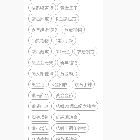
結婚喝茶禮
黃金墜子
鑽石尾戒
K金鑽石戒
周年結婚禮物
周歲禮物
抽獎禮物
純銀手鍊
鑽石婚戒
3D硬金
求婚鑽戒
黃金金元寶
新年禮物
情人節禮物
黃金鎖片
黃金戒
K金回收
鑽石手鍊
鑽石飾品
黃金金飾
鑽戒回收
結婚20週年紀念禮物
陶瓷項鍊
紅珊瑚珠寶
鑽石增值
結婚十週年禮物
訂情禮物
給爸媽禮物