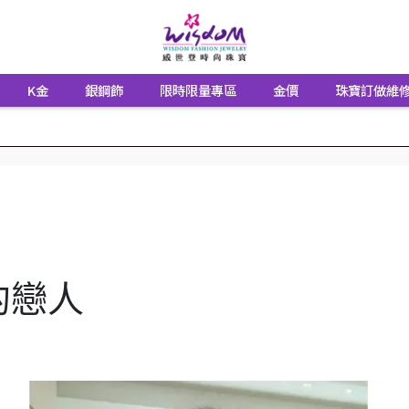
K金
銀鋼飾
限時限量專區
金價
珠寶訂做維
的戀人