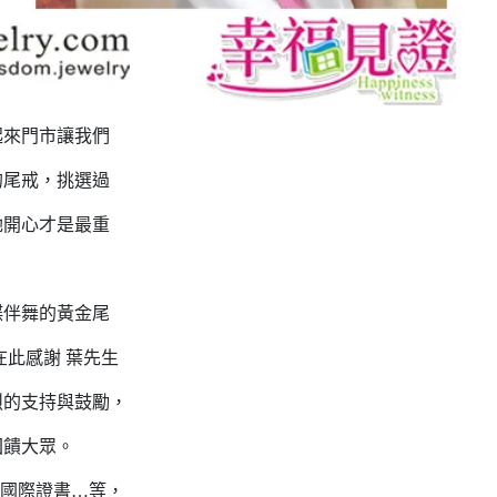
來門市讓我們
的尾戒，挑選過
她開心才是最重
伴舞的黃金尾
在此感謝 葉先生
烈的支持與鼓勵，
回饋大眾。
國際證書…等，