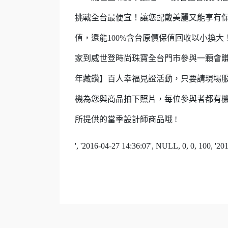
挑
戰
全台最便宜！讓您配戴美麗又能享有保
值
，還能100%含台原價保值回收以小換大
家
到威世登時尚珠寶全台門市參與一顆會
年藏
鑽】百人幸福見證活動，只要請現場
機為您
與商品
拍下照片，每位參與者都有
所提供
的
當季設計師商品哦 !
', '2016-04-27 14:36:07', NULL, 0, 0, 100, '20