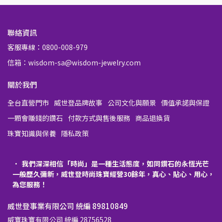
聯絡資訊
客服專線：0800-008-979
信箱：wisdom-sa@wisdom-jewelry.com
關於我們
全台直營門市
威世登品牌故事
公司文化與願景
價值承諾與保證
一顆會賺錢的鑽石
付款方式與售後服務
商品退換貨
珠寶知識與保養
隱私政策
我們深深相信「時尚」是一種生活態度，如同鑽石的永恆光芒
一般歷久彌新，威世登時尚珠寶經營30餘年，真心、貼心、用心，
為您服務！
威世登事業有限公司 統編 89810849
威寶珠寶有限公司 統編 28756528