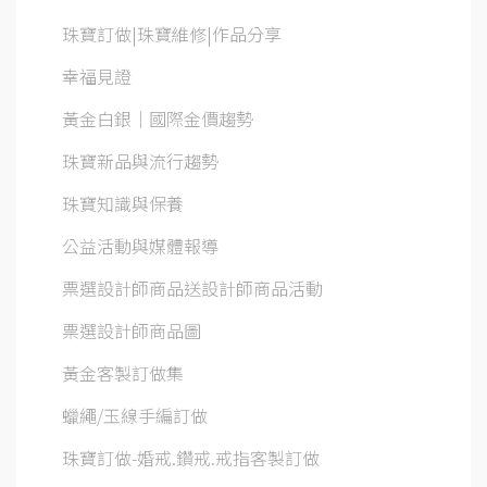
珠寶訂做|珠寶維修|作品分享
幸福見證
黃金白銀│國際金價趨勢
珠寶新品與流行趨勢
珠寶知識與保養
公益活動與媒體報導
票選設計師商品送設計師商品活動
票選設計師商品圖
黃金客製訂做集
蠟繩/玉線手編訂做
珠寶訂做-婚戒.鑽戒.戒指客製訂做