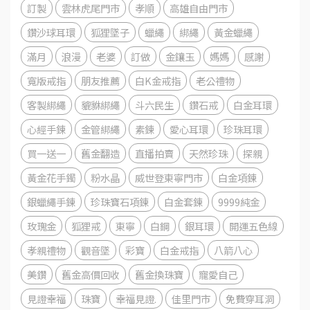
訂製
雲林虎尾門市
孝順
高雄自由門市
鑽沙球耳環
狐狸墜子
蠟繩
綁繩
黃金蠟繩
滿月
浪漫
老婆
訂做
金鑲玉
媽媽
感謝
寬版戒指
朋友推薦
白K金戒指
老公禮物
客製綁繩
貔貅綁繩
斗六民生
鑽石戒
白金耳環
心經手鍊
金管綁繩
素鍊
愛心耳環
珍珠耳環
買一送一
舊金翻造
直播拍賣
天然珍珠
探親
黃金花手鐲
粉水晶
威世登東寧門市
白金項鍊
銀蠟繩手鍊
珍珠寶石項鍊
白金套鍊
9999純金
玫瑰金
狐狸戒
東寧
白鋼
銀耳環
開運五色線
孝親禮物
觀音墜
彩寶
白金戒指
八箭八心
美鑽
舊金高價回收
舊金換珠寶
寵愛自己
見證幸福
珠寶
幸福見證.
佳里門市
免費穿耳洞