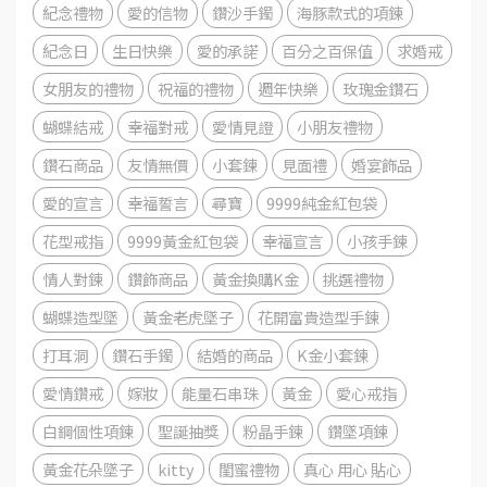
紀念禮物
愛的信物
鑽沙手鐲
海豚款式的項鍊
紀念日
生日快樂
愛的承諾
百分之百保值
求婚戒
女朋友的禮物
祝福的禮物
週年快樂
玫瑰金鑽石
蝴蝶結戒
幸福對戒
愛情見證
小朋友禮物
鑽石商品
友情無價
小套鍊
見面禮
婚宴飾品
愛的宣言
幸福誓言
尋寶
9999純金紅包袋
花型戒指
9999黃金紅包袋
幸福宣言
小孩手鍊
情人對鍊
鑽飾商品
黃金換購K金
挑選禮物
蝴蝶造型墜
黃金老虎墜子
花開富貴造型手鍊
打耳洞
鑽石手鐲
結婚的商品
K金小套鍊
愛情鑽戒
嫁妝
能量石串珠
黃金
愛心戒指
白鋼個性項鍊
聖誕抽獎
粉晶手鍊
鑽墜項鍊
黃金花朵墜子
kitty
閨蜜禮物
真心 用心 貼心