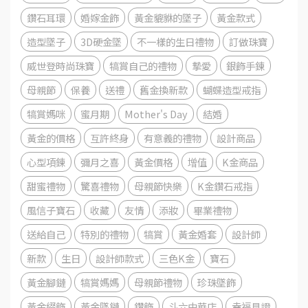
鑽石耳環
婚嫁金飾
黃金貔貅的墜子
黃金款式
造型墜子
3D硬金墜
不一樣的生日禮物
訂做珠寶
威世登時尚珠寶
犒賞自己的禮物
摯愛
銀飾手鍊
母親節
保養
送禮
舊金換新款
蝴蝶造型戒指
犒賞媽咪
蜜月期
Mother's Day
結婚
黃金的價格
互許終身
有意義的禮物
設計商品
心型項鍊
彌月之喜
黃金價格
增值
K金商品
甜蜜禮物
驚喜禮物
母親節快樂
K金鑽石戒指
風信子寶石
收藏
友情
添妝
畢業禮物
送給自己
特別的禮物
犒賞
黃金婚套
設計師
新款
生日
設計師款式
三色K金
寶石
黃金腳鏈
犒賞媽媽
母親節禮物
珍珠墜飾
黃金綴飾
黃金墜鏈
鑽飾
斗六中華店
幸福見證