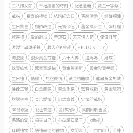
三八婦女節
幸福甜蜜的時刻
紀念意義
黃金十字架
戒指
驚喜的禮物
結婚紀念日
票選活動
鋼飾項鍊
生日驚喜
鑽飾改造
元寶保值
舊金換新金
彌月禮
驚喜禮
愛的對戒
幸運石
天天情人節
保值升等
客製化串珠手鍊
義大利K金戒
HELLO KITTY
陶瓷墜
貔貅黃金戒指
六十大壽
送媽媽
男戒
珠寶維修
驚喜聖誕抽
黃金舊換新
黃金彩寶手錬
生日禮
情誼
見證愛情
黃金初體驗
龍鳳黃金對戒
佛像玉珮
白金簡錬
黃金手錬
藍寶戒指
黃金龍頭
甜甜蜜蜜
宣示愛情
記念意義
定情♡戒指
30分鑽墜
秘密驚喜
金飾項鍊
高價回收舊金
媽媽的愛
犒賞自己
心型鑽石墜子
k金戒
耳環禮物
送禮最佳的禮物
女朋友
西門門市
手錬