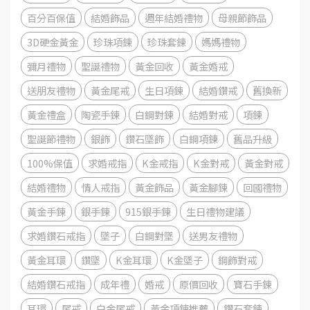
百分百保值
結婚飾品
週年結婚禮物
母親節飾品
3D硬金黃金
珍珠項鍊
珍珠套鍊
媽媽禮物
彌月禮物
聖誕禮物
黃金回收
黃金婚戒
送朋友禮物
黃金尾戒
生日項鍊
結婚鑽戒
舊換新
黃金禮盒
陶瓷手鍊
白鋼對鍊
結婚對戒
項鍊
聖誕節禮物
銀飾
鑽石墜飾
白鋼項鍊
舊品升級
100%保值
求婚戒指
K金戒指
K金對戒
黃金對戒
結婚禮物
情人戒指
黃金飾品
黃金腳鍊
回國禮物
黃金手鍊
銀手鍊
915銀手鍊
生日禮物建議
求婚鑽石戒指
墜子
白鋼對墜
送男友禮物
黃金耳環
鑽墜
K金耳環
K金墜子
鋼飾對戒
結婚鑽石戒指
成年禮
婚戒
原價回收
寶石手鍊
耳環
尾戒
白金尾戒
黃金項鍊推薦
鑽石套鍊