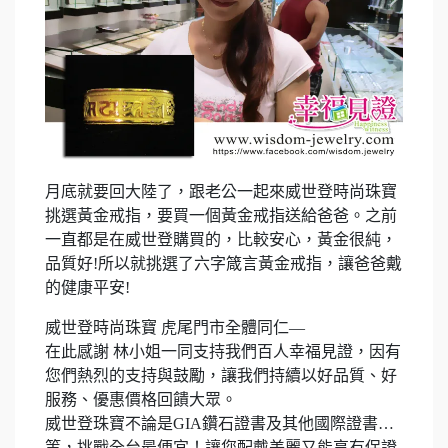
月底就要回大陸了，跟老公一起來威世登時尚珠寶
挑選黃金戒指，要買一個黃金戒指送給爸爸。之前
一直都是在威世登購買的，比較安心，黃金很純，
品質好!所以就挑選了六字箴言黃金戒指，讓爸爸戴
的健康平安!
威世登時尚珠寶 虎尾門市全體同仁—
在此感謝 林小姐一同支持我們百人幸福見證，因有
您們熱烈的支持與鼓勵，讓我們持續以好品質、好
服務、優惠價格回饋大眾。
威世登珠寶不論是GIA鑽石證書及其他國際證書…
等，挑戰全台最便宜！讓您配戴美麗又能享有保證