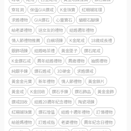
穿耳洞
保值GIA鑽戒
K金珠寶
紅珊瑚耳環
求婚禮物
GIA鑽石
心靈寶石
貓眼石腳鍊
給老婆禮物
送女友的禮物
結婚週年禮物
情人節禮物推薦
白綱項鍊
K金尾戒
18歲成長禮
銀飾項鍊
結婚喝茶禮
黃金墜子
鑽石尾戒
K金鑽石戒
周年結婚禮物
周歲禮物
抽獎禮物
純銀手鍊
鑽石婚戒
3D硬金
求婚鑽戒
黃金金元寶
新年禮物
情人節禮物
黃金鎖片
黃金戒
K金回收
鑽石手鍊
鑽石飾品
黃金金飾
鑽戒回收
結婚20週年紀念禮物
陶瓷項鍊
紅珊瑚珠寶
鑽石增值
結婚十週年禮物
訂情禮物
給爸媽禮物
訂婚戒指
老婆禮物
周年紀念日禮物