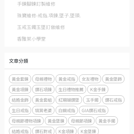
手鍊腳鍊訂製維修
珠寶維修-戒指.項鍊.墜子.墜頭.
玉戒玉鐲玉墜訂做維修
香雅萊小學堂
文章分類
黃金套鍊
母親禮物
黃金戒指
女友禮物
黃金墜飾
黃金項鍊
鑽石項鍊
生日禮物推薦
K金手鍊
結婚金飾
黃金套組
紅珊瑚鑽墜
玉手鐲
鑽石戒指
生日戒指
犒賞老婆
白鋼戒指
GIA鑽石戒指
母親節禮物項鍊
黃金墜鍊
母親節項鍊
黃金手鐲
結婚戒指
鑽石對戒
K金項鍊
K金墜鍊