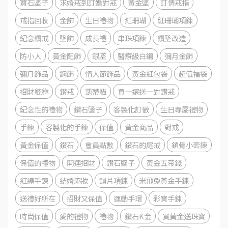
寶石墜子
求婚戒到訂婚對戒
黃金墜
訂情戒指
戒指回收
金飾
生日禮物
紅珊瑚
紅珊瑚項鍊
紀念鑽戒
墜飾
成長禮
串珠項鍊
鑽墜改造
防小人
黃金配飾
銀墜
醫療級白鋼
彌月金飾
彌月飾品
鋼飾
情人節飾品
黃金紅包袋
超值福袋
招財貔貅
鑽戒
凱蒂貓
買一還送一對鑽戒
紀念性的禮物
鑽石墬子
客製化訂做
生日專屬禮物
手鍊
客製化的手鍊
保值
黃金商品
對戒
黃金保值
鑽石
會員點數
鑽石的尾戒
鎖骨小套鍊
保值的禮物
開運招財
鑽石墜子
黃金五帝錢
紅繩手鍊
結婚添妝
鎖片項鍊
米飛兔黃金手鍊
送禮好所在
招財又保值
運動手環
彩寶手鍊
時尚保值
愛的禮物
禮物
鑽石K金
買黃金送珠寶