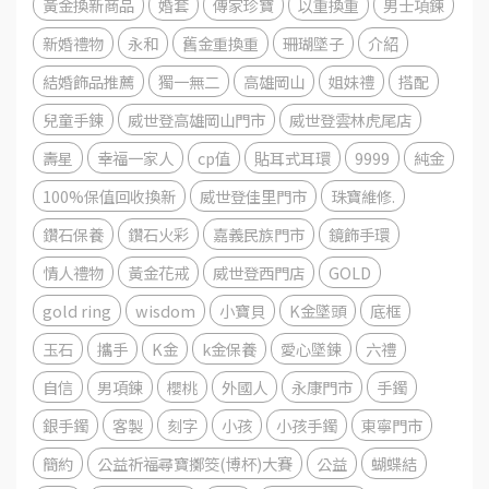
黃金換新商品
婚套
傳家珍寶
以重換重
男士項鍊
新婚禮物
永和
舊金重換重
珊瑚墜子
介紹
結婚飾品推薦
獨一無二
高雄岡山
姐妹禮
搭配
兒童手鍊
威世登高雄岡山門市
威世登雲林虎尾店
壽星
幸福一家人
cp值
貼耳式耳環
9999
純金
100%保值回收換新
威世登佳里門市
珠寶維修.
鑽石保養
鑽石火彩
嘉義民族門市
鏡飾手環
情人禮物
黃金花戒
威世登西門店
GOLD
gold ring
wisdom
小寶貝
K金墜頭
底框
玉石
攜手
K金
k金保養
愛心墜鍊
六禮
自信
男項鍊
櫻桃
外國人
永康門市
手鐲
銀手鐲
客製
刻字
小孩
小孩手鐲
東寧門市
簡約
公益祈福尋寶擲筊(博杯)大賽
公益
蝴蝶結