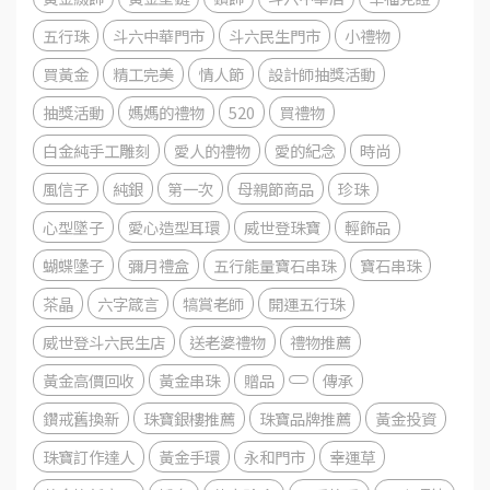
五行珠
斗六中華門市
斗六民生門市
小禮物
買黃金
精工完美
情人節
設計師抽獎活動
抽獎活動
媽媽的禮物
520
買禮物
白金純手工雕刻
愛人的禮物
愛的紀念
時尚
風信子
純銀
第一次
母親節商品
珍珠
心型墜子
愛心造型耳環
威世登珠寶
輕飾品
蝴蝶墬子
彌月禮盒
五行能量寶石串珠
寶石串珠
茶晶
六字箴言
犒賞老師
開運五行珠
威世登斗六民生店
送老婆禮物
禮物推薦
黃金高價回收
黃金串珠
贈品
傳承
鑽戒舊換新
珠寶銀樓推薦
珠寶品牌推薦
黃金投資
珠寶訂作達人
黃金手環
永和門市
幸運草