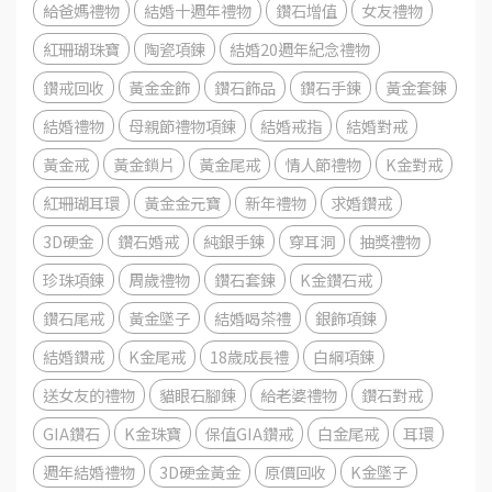
給爸媽禮物
結婚十週年禮物
鑽石增值
女友禮物
紅珊瑚珠寶
陶瓷項鍊
結婚20週年紀念禮物
鑽戒回收
黃金金飾
鑽石飾品
鑽石手鍊
黃金套鍊
結婚禮物
母親節禮物項鍊
結婚戒指
結婚對戒
黃金戒
黃金鎖片
黃金尾戒
情人節禮物
K金對戒
紅珊瑚耳環
黃金金元寶
新年禮物
求婚鑽戒
3D硬金
鑽石婚戒
純銀手鍊
穿耳洞
抽獎禮物
珍珠項鍊
周歲禮物
鑽石套鍊
K金鑽石戒
鑽石尾戒
黃金墜子
結婚喝茶禮
銀飾項鍊
結婚鑽戒
K金尾戒
18歲成長禮
白綱項鍊
送女友的禮物
貓眼石腳鍊
給老婆禮物
鑽石對戒
GIA鑽石
K金珠寶
保值GIA鑽戒
白金尾戒
耳環
週年結婚禮物
3D硬金黃金
原價回收
K金墜子