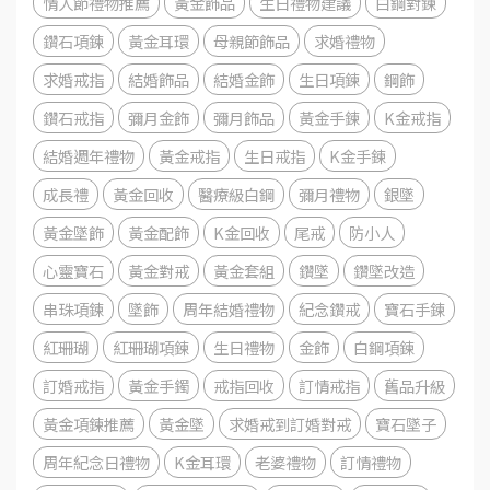
情人節禮物推薦
黃金飾品
生日禮物建議
白鋼對鍊
鑽石項鍊
黃金耳環
母親節飾品
求婚禮物
求婚戒指
結婚飾品
結婚金飾
生日項鍊
鋼飾
鑽石戒指
彌月金飾
彌月飾品
黃金手鍊
K金戒指
結婚週年禮物
黃金戒指
生日戒指
K金手鍊
成長禮
黃金回收
醫療級白鋼
彌月禮物
銀墜
黃金墜飾
黃金配飾
K金回收
尾戒
防小人
心靈寶石
黃金對戒
黃金套組
鑽墜
鑽墜改造
串珠項鍊
墜飾
周年結婚禮物
紀念鑽戒
寶石手鍊
紅珊瑚
紅珊瑚項鍊
生日禮物
金飾
白鋼項鍊
訂婚戒指
黃金手鐲
戒指回收
訂情戒指
舊品升級
黃金項鍊推薦
黃金墜
求婚戒到訂婚對戒
寶石墜子
周年紀念日禮物
K金耳環
老婆禮物
訂情禮物