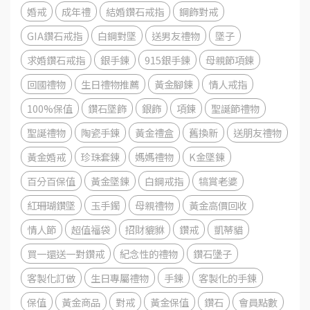
婚戒
成年禮
結婚鑽石戒指
鋼飾對戒
GIA鑽石戒指
白鋼對墜
送男友禮物
墜子
求婚鑽石戒指
銀手鍊
915銀手鍊
母親節項鍊
回國禮物
生日禮物推薦
黃金腳鍊
情人戒指
100%保值
鑽石墜飾
銀飾
項鍊
聖誕節禮物
聖誕禮物
陶瓷手鍊
黃金禮盒
舊換新
送朋友禮物
黃金婚戒
珍珠套鍊
媽媽禮物
K金墜鍊
百分百保值
黃金墜鍊
白鋼戒指
犒賞老婆
紅珊瑚鑽墜
玉手鐲
母親禮物
黃金高價回收
情人節
超值福袋
招財貔貅
鑽戒
凱蒂貓
買一還送一對鑽戒
紀念性的禮物
鑽石墬子
客製化訂做
生日專屬禮物
手鍊
客製化的手鍊
保值
黃金商品
對戒
黃金保值
鑽石
會員點數