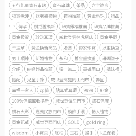
五行能量寶石串珠
寶石串珠
茶晶
六字箴言
犒賞老師
送老婆禮物
禮物推薦
黃金串珠
贈品
傳承
鑽戒舊換新
珠寶銀樓推薦
珠寶品牌推薦
黃金投資
珍珠耳環
威世登雲林虎尾店
黃金手環
幸運草
黃金換新商品
婚套
傳家珍寶
以重換重
男士項鍊
新婚禮物
永和
舊金重換重
珊瑚墜子
介紹
結婚飾品推薦
獨一無二
高雄岡山
姐妹禮
搭配
兒童手鍊
威世登高雄岡山門市
壽星
幸福一家人
cp值
貼耳式耳環
9999
純金
100%保值回收換新
威世登佳里門市
鑽石保養
鑽石火彩
嘉義民族門市
鏡飾手環
情人禮物
黃金花戒
威世登西門店
GOLD
gold ring
wisdom
小寶貝
底框
玉石
攜手
k金保養