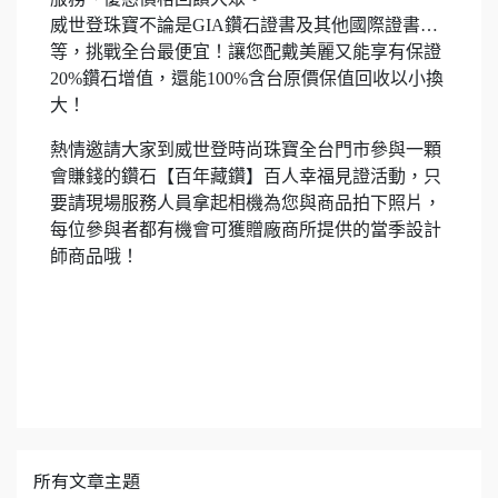
威世登珠寶不論是GIA鑽石證書及其他國際證書…
等，挑戰全台最便宜！讓您配戴美麗又能享有保證
20%鑽石增值，還能100%含台原價保值回收以小換
大！
熱情邀請大家到威世登時尚珠寶全台門市參與一顆
會賺錢的鑽石【百年藏鑽】百人幸福見證活動，只
要請現場服務人員拿起相機為您與商品拍下照片，
每位參與者都有機會可獲贈廠商所提供的當季設計
師商品哦！
所有文章主題