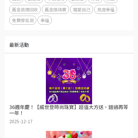
舊金高價回收
舊金換珠寶
寵愛自己
見證幸福
免費穿耳洞
幸福
最新活動
36週年慶！【威世登時尚珠寶】超值大方送，錯過再等
一年！
2025-12-17