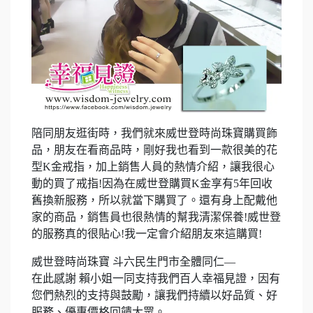
陪同朋友逛街時，我們就來威世登時尚珠寶購買飾
品，朋友在看商品時，剛好我也看到一款很美的花
型K金戒指，加上銷售人員的熱情介紹，讓我很心
動的買了戒指!因為在威世登購買K金享有5年回收
舊換新服務，所以就當下購買了。還有身上配戴他
家的商品，銷售員也很熱情的幫我清潔保養!威世登
的服務真的很貼心!我一定會介紹朋友來這購買!
威世登時尚珠寶 斗六民生門市全體同仁—
在此感謝 賴小姐一同支持我們百人幸福見證，因有
您們熱烈的支持與鼓勵，讓我們持續以好品質、好
服務、優惠價格回饋大眾。