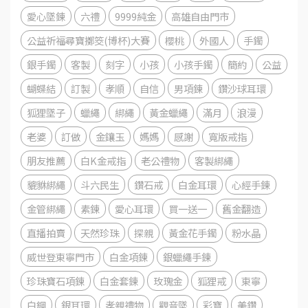
愛心墜鍊
六禮
9999純金
高雄自由門市
公益祈福尋寶擲筊(博杯)大賽
櫻桃
外國人
手鐲
銀手鐲
客製
刻字
小孩
小孩手鐲
簡約
公益
蝴蝶結
訂製
孝順
自信
男項鍊
鑽沙球耳環
狐狸墜子
蠟繩
綁繩
黃金蠟繩
滿月
浪漫
老婆
訂做
金鑲玉
媽媽
感謝
寬版戒指
朋友推薦
白K金戒指
老公禮物
客製綁繩
貔貅綁繩
斗六民生
鑽石戒
白金耳環
心經手鍊
金管綁繩
素鍊
愛心耳環
買一送一
舊金翻造
直播拍賣
天然珍珠
探親
黃金花手鐲
粉水晶
威世登東寧門市
白金項鍊
銀蠟繩手鍊
珍珠寶石項鍊
白金套鍊
玫瑰金
狐狸戒
東寧
白鋼
銀耳環
孝親禮物
觀音墜
彩寶
美鑽