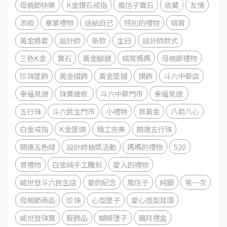
母親節快樂
K金鑽石戒指
風信子寶石
收藏
友情
添妝
畢業禮物
送給自己
特別的禮物
犒賞
黃金婚套
設計師
新款
生日
設計師款式
三色K金
寶石
黃金腳鏈
犒賞媽媽
母親節禮物
珍珠墜飾
黃金綴飾
黃金墜鏈
鑽飾
斗六中華店
幸福見證
珠寶維修.
斗六中華門市
幸福見證.
五行珠
斗六民生門市
小禮物
買黃金
八箭八心
白金戒指
K金墜頭
精工完美
開運五行珠
開運五色線
設計師抽獎活動
媽媽的禮物
520
買禮物
白金純手工雕刻
愛人的禮物
威世登斗六民生店
愛的紀念
風信子
純銀
第一次
母親節商品
珍珠
心型墜子
愛心造型耳環
威世登珠寶
輕飾品
蝴蝶墬子
彌月禮盒