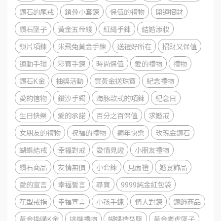
鑽石的尾戒
鎖骨小套鍊
保值的禮物
開運招財
鑽石墜子
黃金五帝錢
紅繩手鍊
結婚添妝
鎖片項鍊
米飛兔黃金手鍊
送禮好所在
招財又保值
運動手環
彩寶手鍊
時尚保值
愛的禮物
禮物
鑽石K金
抽獎活動
買黃金送珠寶
紀念禮物
愛的信物
鑽沙手鐲
海豚款式的項鍊
紀念日
生日快樂
愛的承諾
百分之百保值
求婚戒
女朋友的禮物
祝福的禮物
週年快樂
玫瑰金鑽石
蝴蝶結戒
幸福對戒
愛情見證
小朋友禮物
鑽石商品
友情無價
小套鍊
見面禮
婚宴飾品
愛的宣言
幸福誓言
尋寶
9999純金紅包袋
花型戒指
幸福宣言
小孩手鍊
情人對鍊
鑽飾商品
黃金換購K金
挑選禮物
蝴蝶造型墜
黃金老虎墜子