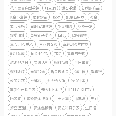
花開富貴造型手鍊
打耳洞
鑽石手鐲
結婚的商品
K金小套鍊
愛情鑽戒
嫁妝
能量石串珠
黃金
愛心戒指
白鋼個性項鍊
聖誕抽獎
粉晶手鍊
鑽墜項鍊
黃金花朵墜子
kitty
閨蜜禮物
真心 用心 貼心
三八婦女節
幸福甜蜜的時刻
紀念意義
黃金十字架
戒指
驚喜的禮物
結婚紀念日
票選活動
鋼飾項鍊
生日驚喜
鑽飾改造
元寶保值
舊金換新金
彌月禮
驚喜禮
愛的對戒
幸運石
天天情人節
保值升等
客製化串珠手鍊
義大利K金戒
HELLO KITTY
陶瓷墜
貔貅黃金戒指
六十大壽
送媽媽
男戒
驚喜聖誕抽
黃金舊換新
黃金彩寶手錬
生日禮