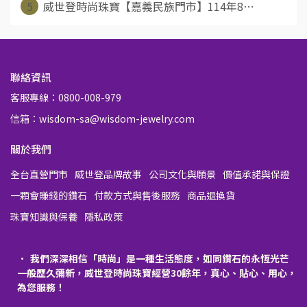
5
威世登時尚珠寶【嘉義民族門市】114年8⋯
聯絡資訊
客服專線：0800-008-979
信箱：wisdom-sa@wisdom-jewelry.com
關於我們
全台直營門市
威世登品牌故事
公司文化與願景
價值承諾與保證
一顆會賺錢的鑽石
付款方式與售後服務
商品退換貨
珠寶知識與保養
隱私政策
我們深深相信「時尚」是一種生活態度，如同鑽石的永恆光芒
一般歷久彌新，威世登時尚珠寶經營30餘年，真心、貼心、用心，
為您服務！