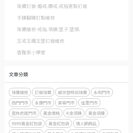
珠寶訂做-婚戒.鑽戒.戒指客製訂做
手鍊腳鍊訂製維修
珠寶維修-戒指.項鍊.墜子.墜頭.
玉戒玉鐲玉墜訂做維修
香雅萊小學堂
文章分類
珠寶維修
訂做珠寶
威世登時尚珠寶
永和門市
西門門市
永康門市
東寧門市
佳里門市
雲林虎尾門市
黃金價格
K金項鍊
黃金項鍊
9999黃金紅包袋
黃金紅包袋
情人節飾品