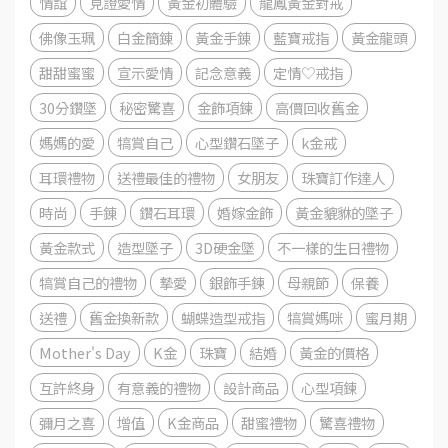
情誼
見證愛情
黃金初體驗
龍鳳黃金對戒
佛像玉珮
白金簡錬
黃金手錬
藍寶戒指
黃金龍頭
甜甜蜜蜜
宣示愛情
記念意義
定情♡戒指
30分鑽墜
秘密驚喜
金飾項鍊
高價回收舊金
媽媽的愛
犒賞自己
心型鑽石墜子
k金戒
耳環禮物
送禮最佳的禮物
女朋友
珠寶訂作達人
時尚
手錬
鑽石耳環
婚嫁金飾
黃金貔貅的墜子
黃金款式
造型墜子
3D硬金墜
不一樣的生日禮物
犒賞自己的禮物
摯愛
銀飾手鍊
母親節
保養
送禮
舊金換新款
蝴蝶造型戒指
犒賞媽咪
蜜月期
Mother's Day
K金
珠寶
結婚
黃金的價格
互許終身
有意義的禮物
設計商品
心型項鍊
彌月之喜
增值
K金商品
甜蜜禮物
驚喜禮物