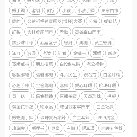
銀手鐲
客製
刻字
小孩
小孩手鐲
東寧門市
簡約
公益祈福尋寶擲筊(博杯)大賽
公益
蝴蝶結
訂製
雲林虎尾門市
孝順
高雄自由門市
鑽沙球耳環
狐狸墜子
蠟繩
綁繩
黃金蠟繩
滿月
浪漫
老婆
訂做
金鑲玉
媽媽
感謝
寬版戒指
朋友推薦
白K金戒指
老公禮物
客製綁繩
貔貅綁繩
斗六民生
鑽石戒
白金耳環
心經手鍊
金管綁繩
素鍊
愛心耳環
珍珠耳環
買一送一
舊金翻造
直播拍賣
天然珍珠
探親
黃金花手鐲
粉水晶
威世登東寧門市
白金項鍊
銀蠟繩手鍊
珍珠寶石項鍊
白金套鍊
9999純金
玫瑰金
狐狸戒
東寧
白鋼
銀耳環
開運五色線