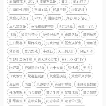
愛情鑽戒
嫁妝
能量石串珠
黃金
愛心戒指
白鋼個性項鍊
聖誕抽獎
粉晶手鍊
鑽墜項鍊
黃金花朵墜子
kitty
閨蜜禮物
真心 用心 貼心
三八婦女節
幸福甜蜜的時刻
紀念意義
黃金十字架
戒指
驚喜的禮物
結婚紀念日
票選活動
鋼飾項鍊
生日驚喜
鑽飾改造
元寶保值
舊金換新金
彌月禮
驚喜禮
愛的對戒
幸運石
天天情人節
保值升等
客製化串珠手鍊
義大利K金戒
HELLO KITTY
陶瓷墜
貔貅黃金戒指
六十大壽
送媽媽
男戒
珠寶維修
驚喜聖誕抽
黃金舊換新
黃金彩寶手錬
生日禮
情誼
見證愛情
黃金初體驗
龍鳳黃金對戒
佛像玉珮
白金簡錬
黃金手錬
藍寶戒指
黃金龍頭
甜甜蜜蜜
宣示愛情
記念意義
定情♡戒指