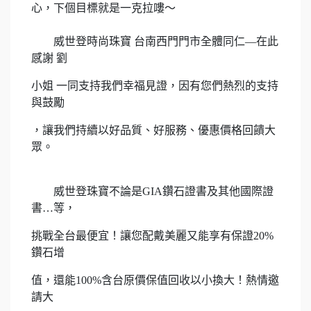
心，下
個目標就是一克拉嘍～
威世登時尚珠寶 台南西門門市全體同仁—在此
感謝 劉
小姐 一同支持我們幸福見證，因有您們熱烈的支持
與鼓勵
，讓我
們持續以好品質、好服務、優惠價格回饋大
眾。
威世登珠寶不論是GIA鑽石證書及其他國際證
書…等，
挑
戰
全台最便宜！讓您配戴美麗又能享有保證20%
鑽石增
值
，還能100%含台原價保值回收以小換大！熱情邀
請大