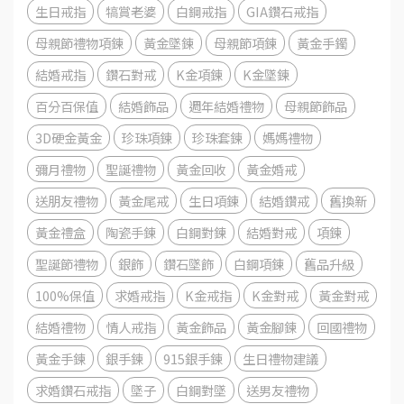
生日戒指
犒賞老婆
白鋼戒指
GIA鑽石戒指
母親節禮物項鍊
黃金墜鍊
母親節項鍊
黃金手鐲
結婚戒指
鑽石對戒
K金項鍊
K金墜鍊
百分百保值
結婚飾品
週年結婚禮物
母親節飾品
3D硬金黃金
珍珠項鍊
珍珠套鍊
媽媽禮物
彌月禮物
聖誕禮物
黃金回收
黃金婚戒
送朋友禮物
黃金尾戒
生日項鍊
結婚鑽戒
舊換新
黃金禮盒
陶瓷手鍊
白鋼對鍊
結婚對戒
項鍊
聖誕節禮物
銀飾
鑽石墜飾
白鋼項鍊
舊品升級
100%保值
求婚戒指
K金戒指
K金對戒
黃金對戒
結婚禮物
情人戒指
黃金飾品
黃金腳鍊
回國禮物
黃金手鍊
銀手鍊
915銀手鍊
生日禮物建議
求婚鑽石戒指
墜子
白鋼對墜
送男友禮物