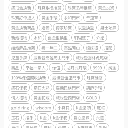
鑽戒舊換新
珠寶銀樓推薦
珠寶品牌推薦
黃金投資
珠寶訂作達人
黃金手環
永和門市
幸運草
黃金換新商品
婚套
傳家珍寶
以重換重
男士項鍊
新婚禮物
永和
舊金重換重
珊瑚墜子
介紹
結婚飾品推薦
獨一無二
高雄岡山
姐妹禮
搭配
兒童手鍊
威世登高雄岡山門市
威世登雲林虎尾店
壽星
幸福一家人
cp值
貼耳式耳環
9999
純金
100%保值回收換新
威世登佳里門市
珠寶維修.
鑽石保養
鑽石火彩
嘉義民族門市
鏡飾手環
情人禮物
黃金花戒
威世登西門店
GOLD
gold ring
wisdom
小寶貝
K金墜頭
底框
玉石
攜手
K金
k金保養
愛心墜鍊
六禮
自信
男項鍊
櫻桃
外國人
永康門市
手鐲