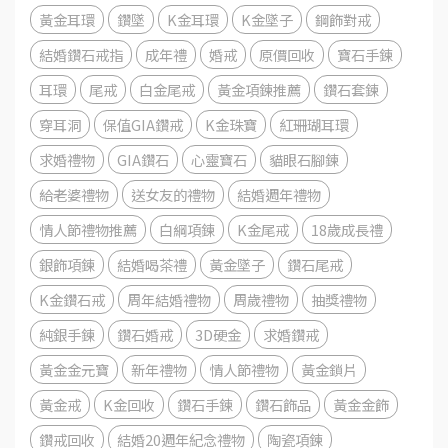
黃金耳環
鑽墜
K金耳環
K金墜子
鋼飾對戒
結婚鑽石戒指
成年禮
婚戒
原價回收
寶石手鍊
耳環
尾戒
白金尾戒
黃金項鍊推薦
鑽石套鍊
穿耳洞
保值GIA鑽戒
K金珠寶
紅珊瑚耳環
求婚禮物
GIA鑽石
心靈寶石
貓眼石腳鍊
給老婆禮物
送女友的禮物
結婚週年禮物
情人節禮物推薦
白綱項鍊
K金尾戒
18歲成長禮
銀飾項鍊
結婚喝茶禮
黃金墜子
鑽石尾戒
K金鑽石戒
周年結婚禮物
周歲禮物
抽獎禮物
純銀手鍊
鑽石婚戒
3D硬金
求婚鑽戒
黃金金元寶
新年禮物
情人節禮物
黃金鎖片
黃金戒
K金回收
鑽石手鍊
鑽石飾品
黃金金飾
鑽戒回收
結婚20週年紀念禮物
陶瓷項鍊