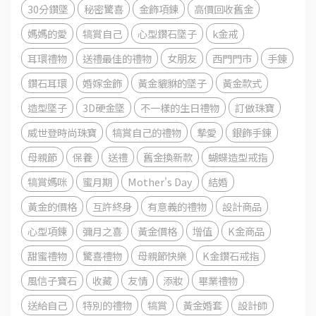
30分鑽墜
秘密驚喜
金飾項鍊
高價回收舊金
媽媽的愛
犒賞自己
心型鑽石墜子
k金戒
耳環禮物
送禮最佳的禮物
女朋友
西門門市
手錬
鑽石耳環
婚嫁金飾
黃金貔貅的墜子
黃金款式
造型墜子
3D硬金墜
不一樣的生日禮物
訂做珠寶
威世登時尚珠寶
犒賞自己的禮物
摯愛
銀飾手鍊
母親節
保養
送禮
舊金換新款
蝴蝶造型戒指
犒賞媽咪
蜜月期
Mother's Day
結婚
黃金的價格
互許終身
有意義的禮物
設計商品
心型項鍊
彌月之喜
黃金價格
增值
K金商品
甜蜜禮物
驚喜禮物
母親節快樂
K金鑽石戒指
風信子寶石
收藏
友情
添妝
畢業禮物
送給自己
特別的禮物
犒賞
黃金婚套
設計師