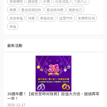
孝親禮物
觀音墜
彩寶
白金戒指
八箭八心
美鑽
舊金高價回收
舊金換珠寶
寵愛自己
見證幸福
珠寶
幸福見證.
佳里門市
免費穿耳洞
幸福
最新活動
36週年慶！【威世登時尚珠寶】超值大方送，錯過再等
一年！
2025-12-17