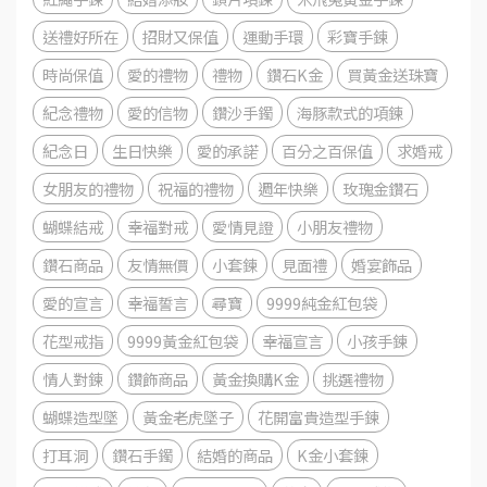
送禮好所在
招財又保值
運動手環
彩寶手鍊
時尚保值
愛的禮物
禮物
鑽石K金
買黃金送珠寶
紀念禮物
愛的信物
鑽沙手鐲
海豚款式的項鍊
紀念日
生日快樂
愛的承諾
百分之百保值
求婚戒
女朋友的禮物
祝福的禮物
週年快樂
玫瑰金鑽石
蝴蝶結戒
幸福對戒
愛情見證
小朋友禮物
鑽石商品
友情無價
小套鍊
見面禮
婚宴飾品
愛的宣言
幸福誓言
尋寶
9999純金紅包袋
花型戒指
9999黃金紅包袋
幸福宣言
小孩手鍊
情人對鍊
鑽飾商品
黃金換購K金
挑選禮物
蝴蝶造型墜
黃金老虎墜子
花開富貴造型手鍊
打耳洞
鑽石手鐲
結婚的商品
K金小套鍊