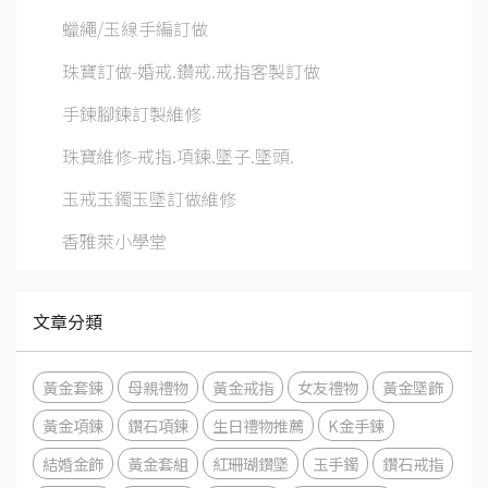
蠟繩/玉線手編訂做
珠寶訂做-婚戒.鑽戒.戒指客製訂做
手鍊腳鍊訂製維修
珠寶維修-戒指.項鍊.墜子.墜頭.
玉戒玉鐲玉墜訂做維修
香雅萊小學堂
文章分類
黃金套鍊
母親禮物
黃金戒指
女友禮物
黃金墜飾
黃金項鍊
鑽石項鍊
生日禮物推薦
K金手鍊
結婚金飾
黃金套組
紅珊瑚鑽墜
玉手鐲
鑽石戒指