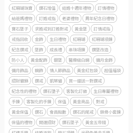
紅珊瑚珠寶
鑽石增值
結婚十週年禮物
訂情禮物
給爸媽禮物
訂婚戒指
老婆禮物
周年紀念日禮物
寶石墜子
求婚戒到訂婚對戒
黃金墜
訂情戒指
戒指回收
金飾
生日禮物
紅珊瑚
紅珊瑚項鍊
紀念鑽戒
墜飾
成長禮
串珠項鍊
鑽墜改造
防小人
黃金配飾
銀墜
醫療級白鋼
彌月金飾
彌月飾品
鋼飾
情人節飾品
黃金紅包袋
超值福袋
招財貔貅
鑽戒
凱蒂貓
買一還送一對鑽戒
紀念性的禮物
鑽石墬子
客製化訂做
生日專屬禮物
手鍊
客製化的手鍊
保值
黃金商品
對戒
黃金保值
鑽石
會員點數
鑽石的尾戒
鎖骨小套鍊
保值的禮物
開運招財
鑽石墜子
黃金五帝錢
紅繩手鍊
結婚添妝
鎖片項鍊
米飛兔黃金手鍊