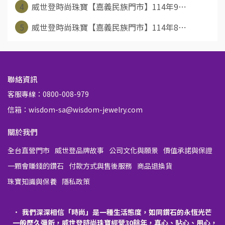
4
威世登時尚珠寶【嘉義民族門市】114年9⋯
5
威世登時尚珠寶【嘉義民族門市】114年8⋯
聯絡資訊
客服專線：0800-008-979
信箱：wisdom-sa@wisdom-jewelry.com
關於我們
全台直營門市
威世登品牌故事
公司文化與願景
價值承諾與保證
一顆會賺錢的鑽石
付款方式與售後服務
商品退換貨
珠寶知識與保養
隱私政策
我們深深相信「時尚」是一種生活態度，如同鑽石的永恆光芒
一般歷久彌新，威世登時尚珠寶經營30餘年，真心、貼心、用心，