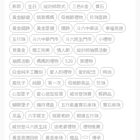
新款
生日
設計師款式
三色K金
寶石
黃金腳鏈
犒賞媽媽
母親節禮物
珍珠墜飾
黃金綴飾
黃金墜鏈
鑽飾
斗六中華店
幸福見證
五行珠
斗六中華門市
斗六民生門市
小禮物
買黃金
精工完美
情人節
設計師抽獎活動
抽獎活動
媽媽的禮物
520
買禮物
白金純手工雕刻
愛人的禮物
愛的紀念
時尚
風信子
純銀
第一次
母親節商品
珍珠
心型墜子
愛心造型耳環
威世登珠寶
輕飾品
蝴蝶墬子
彌月禮盒
五行能量寶石串珠
寶石串珠
茶晶
六字箴言
犒賞老師
開運五行珠
威世登斗六民生店
送老婆禮物
禮物推薦
黃金高價回收
黃金串珠
贈品
傳承