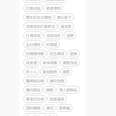
訂婚戒指
老婆禮物
周年紀念日禮物
寶石墜子
求婚戒到訂婚對戒
黃金墜
訂情戒指
戒指回收
金飾
生日禮物
紅珊瑚
紅珊瑚項鍊
紀念鑽戒
墜飾
成長禮
串珠項鍊
鑽墜改造
防小人
黃金配飾
銀墜
醫療級白鋼
彌月金飾
彌月飾品
鋼飾
情人節飾品
黃金紅包袋
超值福袋
招財貔貅
鑽戒
凱蒂貓