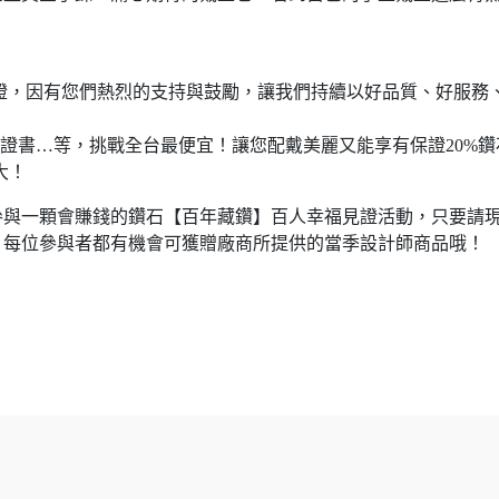
證，因有您們熱烈的支持與鼓勵，讓我們持續以好品質、好服務
際證書…等，挑戰全台最便宜！讓您配戴美麗又能享有保證20%鑽
大！
參與一顆會賺錢的鑽石【百年藏鑽】百人幸福見證活動，只要請
，每位參與者都有機會可獲贈廠商所提供的當季設計師商品哦！