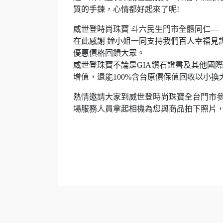
質的手鍊，心情都好起來了呢!
威世登時尚珠寶 斗六民生門市全體同仁—
在此感謝 鐘小姐一同支持我們百人幸福見
優惠價格回饋大眾。
威世登珠寶不論是GIA鑽石證書及其他國
增值，還能100%含台原價保值回收以小換
熱情邀請大家到威世登時尚珠寶全台門市
場服務人員拿起相機為您與商品拍下照片