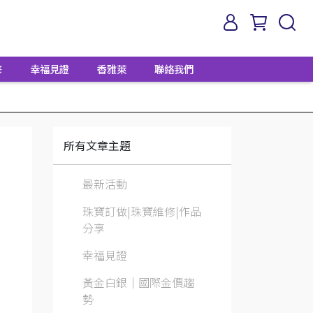
修
幸福見證
香雅萊
聯絡我們
所有文章主題
最新活動
珠寶訂做|珠寶維修|作品
分享
幸福見證
黃金白銀│國際金價趨
勢