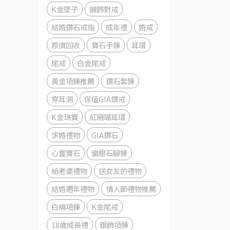
K金墜子
鋼飾對戒
結婚鑽石戒指
成年禮
婚戒
原價回收
寶石手鍊
耳環
尾戒
白金尾戒
黃金項鍊推薦
鑽石套鍊
穿耳洞
保值GIA鑽戒
K金珠寶
紅珊瑚耳環
求婚禮物
GIA鑽石
心靈寶石
貓眼石腳鍊
給老婆禮物
送女友的禮物
結婚週年禮物
情人節禮物推薦
白綱項鍊
K金尾戒
18歲成長禮
銀飾項鍊