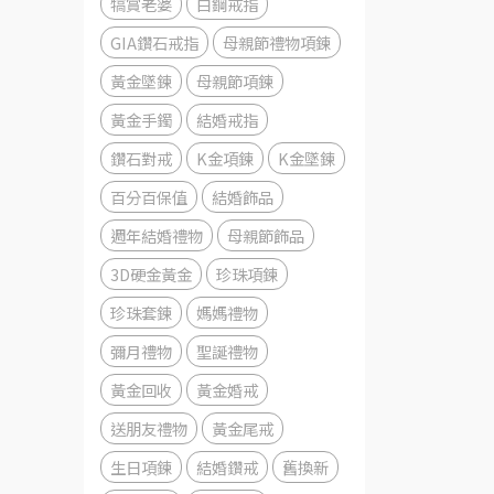
犒賞老婆
白鋼戒指
GIA鑽石戒指
母親節禮物項鍊
黃金墜鍊
母親節項鍊
黃金手鐲
結婚戒指
鑽石對戒
K金項鍊
K金墜鍊
百分百保值
結婚飾品
週年結婚禮物
母親節飾品
3D硬金黃金
珍珠項鍊
珍珠套鍊
媽媽禮物
彌月禮物
聖誕禮物
黃金回收
黃金婚戒
送朋友禮物
黃金尾戒
生日項鍊
結婚鑽戒
舊換新