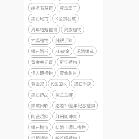
結婚喝茶禮
黃金墜子
鑽石尾戒
K金鑽石戒
周年結婚禮物
周歲禮物
抽獎禮物
純銀手鍊
鑽石婚戒
3D硬金
求婚鑽戒
黃金金元寶
新年禮物
情人節禮物
黃金鎖片
黃金戒
K金回收
鑽石手鍊
鑽石飾品
黃金金飾
鑽戒回收
結婚20週年紀念禮物
陶瓷項鍊
紅珊瑚珠寶
鑽石增值
結婚十週年禮物
訂情禮物
給爸媽禮物