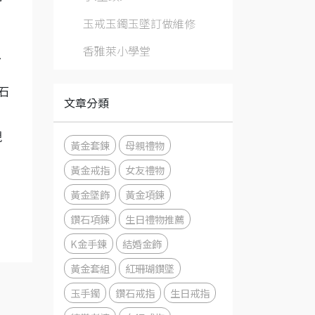
玉戒玉鐲玉墜訂做維修
香雅萊小學堂
、
石
文章分類
現
黃金套鍊
母親禮物
黃金戒指
女友禮物
黃金墜飾
黃金項鍊
鑽石項鍊
生日禮物推薦
K金手鍊
結婚金飾
黃金套組
紅珊瑚鑽墜
玉手鐲
鑽石戒指
生日戒指