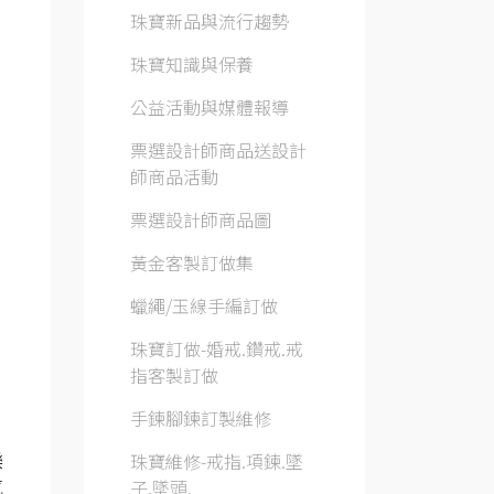
珠寶新品與流行趨勢
珠寶知識與保養
公益活動與媒體報導
票選設計師商品送設計
師商品活動
票選設計師商品圖
黃金客製訂做集
蠟繩/玉線手編訂做
珠寶訂做-婚戒.鑽戒.戒
指客製訂做
手鍊腳鍊訂製維修
珠寶維修-戒指.項鍊.墜
樂
子.墜頭.
氣