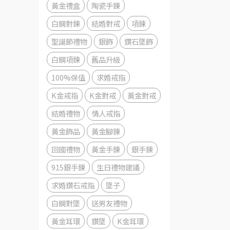
黃金禮盒
陶瓷手鍊
白鋼對鍊
結婚對戒
項鍊
聖誕節禮物
銀飾
鑽石墜飾
白鋼項鍊
舊品升級
100%保值
求婚戒指
K金戒指
K金對戒
黃金對戒
結婚禮物
情人戒指
黃金飾品
黃金腳鍊
回國禮物
黃金手鍊
銀手鍊
915銀手鍊
生日禮物建議
求婚鑽石戒指
墜子
白鋼對墜
送男友禮物
黃金耳環
鑽墜
K金耳環