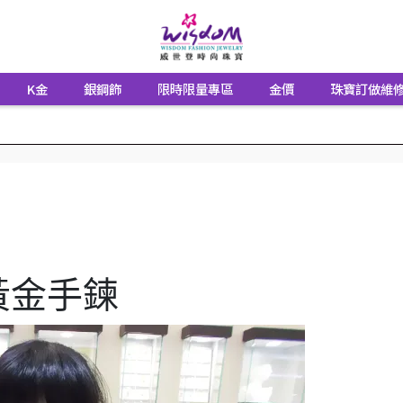
K金
銀鋼飾
限時限量專區
金價
珠寶訂做維
黃金手鍊