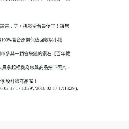
際證書…等，挑
戰全台最便宜！讓您
能100%含台原價保值回收以小換
門市參與一顆會賺錢的鑽石【百年藏
人員拿起相機為您與商
品拍下照片，
當季
設計師商品喔！
16-02-17 17:13:29', '2016-02-17 17:13:29'),