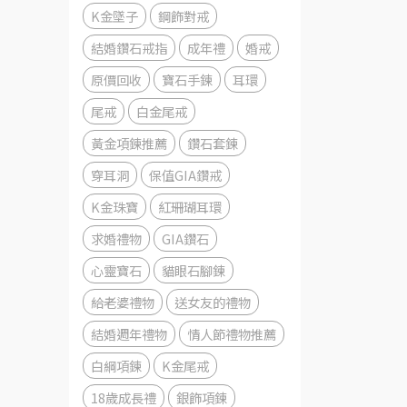
K金墜子
鋼飾對戒
結婚鑽石戒指
成年禮
婚戒
原價回收
寶石手鍊
耳環
尾戒
白金尾戒
黃金項鍊推薦
鑽石套鍊
穿耳洞
保值GIA鑽戒
K金珠寶
紅珊瑚耳環
求婚禮物
GIA鑽石
心靈寶石
貓眼石腳鍊
給老婆禮物
送女友的禮物
結婚週年禮物
情人節禮物推薦
白綱項鍊
K金尾戒
18歲成長禮
銀飾項鍊