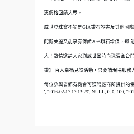
惠價格回饋大眾。
威世登珠寶不論是GIA鑽石證書及其他國
配戴美麗又能享有保證20%鑽石增值
，還 
大！熱情邀請大家到威
世登時尚珠寶全台
鑽】
百人幸福見證活動，只要請現場服務
每位參與者都有機會可獲贈廠商所提供的
', '2016-02-17 17:13:29', NULL, 0, 0, 100, '20