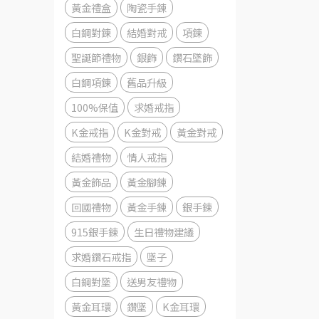
黃金禮盒
陶瓷手鍊
白鋼對鍊
結婚對戒
項鍊
聖誕節禮物
銀飾
鑽石墜飾
白鋼項鍊
舊品升級
100%保值
求婚戒指
K金戒指
K金對戒
黃金對戒
結婚禮物
情人戒指
黃金飾品
黃金腳鍊
回國禮物
黃金手鍊
銀手鍊
915銀手鍊
生日禮物建議
求婚鑽石戒指
墜子
白鋼對墜
送男友禮物
黃金耳環
鑽墜
K金耳環