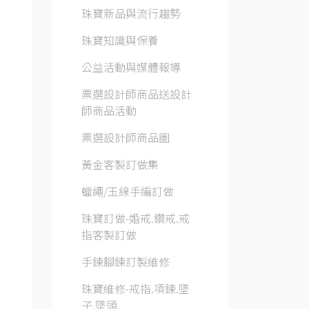
珠寶新品與流行趨勢
珠寶知識與保養
公益活動與媒體報導
票選設計師商品送設計
師商品活動
票選設計師商品圖
黃金客製訂做集
蠟繩/玉線手編訂做
珠寶訂做-婚戒.鑽戒.戒
指客製訂做
手鍊腳鍊訂製維修
珠寶維修-戒指.項鍊.墜
子.墜頭.