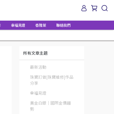
修
幸福見證
香雅萊
聯絡我們
所有文章主題
最新活動
珠寶訂做|珠寶維修|作品
分享
幸福見證
黃金白銀│國際金價趨
勢