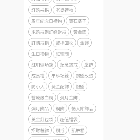
訂婚戒指
老婆禮物
周年紀念日禮物
寶石墜子
求婚戒到訂婚對戒
黃金墜
訂情戒指
戒指回收
金飾
生日禮物
紅珊瑚
紅珊瑚項鍊
紀念鑽戒
墜飾
成長禮
串珠項鍊
鑽墜改造
防小人
黃金配飾
銀墜
醫療級白鋼
彌月金飾
彌月飾品
鋼飾
情人節飾品
黃金紅包袋
超值福袋
招財貔貅
鑽戒
凱蒂貓