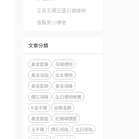
玉戒玉鐲玉墜訂做維修
香雅萊小學堂
文章分類
黃金套鍊
母親禮物
黃金戒指
女友禮物
黃金墜飾
黃金項鍊
鑽石項鍊
生日禮物推薦
K金手鍊
結婚金飾
黃金套組
紅珊瑚鑽墜
玉手鐲
鑽石戒指
生日戒指