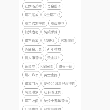
結婚喝茶禮
黃金墜子
鑽石尾戒
K金鑽石戒
周年結婚禮物
周歲禮物
抽獎禮物
純銀手鍊
鑽石婚戒
3D硬金
求婚鑽戒
黃金金元寶
新年禮物
情人節禮物
黃金鎖片
黃金戒
K金回收
鑽石手鍊
鑽石飾品
黃金金飾
鑽戒回收
結婚20週年紀念禮物
陶瓷項鍊
紅珊瑚珠寶
鑽石增值
結婚十週年禮物
訂情禮物
給爸媽禮物