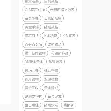
犒賞老婆
白鋼戒指
GIA鑽石戒指
母親節禮物項鍊
黃金墜鍊
母親節項鍊
黃金手鐲
結婚戒指
鑽石對戒
K金項鍊
K金墜鍊
百分百保值
結婚飾品
週年結婚禮物
母親節飾品
3D硬金黃金
珍珠項鍊
珍珠套鍊
媽媽禮物
彌月禮物
聖誕禮物
黃金回收
黃金婚戒
送朋友禮物
黃金尾戒
生日項鍊
結婚鑽戒
舊換新