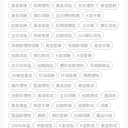
黃金套鍊
母親禮物
黃金戒指
女友禮物
黃金墜飾
黃金項鍊
鑽石項鍊
生日禮物推薦
K金手鍊
結婚金飾
黃金套組
紅珊瑚鑽墜
玉手鐲
鑽石戒指
生日戒指
犒賞老婆
白鋼戒指
GIA鑽石戒指
母親節禮物項鍊
黃金墜鍊
母親節項鍊
黃金手鐲
結婚戒指
鑽石對戒
K金項鍊
K金墜鍊
百分百保值
結婚飾品
週年結婚禮物
母親節飾品
3D硬金黃金
珍珠項鍊
珍珠套鍊
媽媽禮物
彌月禮物
聖誕禮物
黃金回收
黃金婚戒
送朋友禮物
黃金尾戒
生日項鍊
結婚鑽戒
舊換新
黃金禮盒
陶瓷手鍊
白鋼對鍊
結婚對戒
項鍊
聖誕節禮物
銀飾
鑽石墜飾
白鋼項鍊
舊品升級
100%保值
求婚戒指
K金戒指
K金對戒
黃金對戒