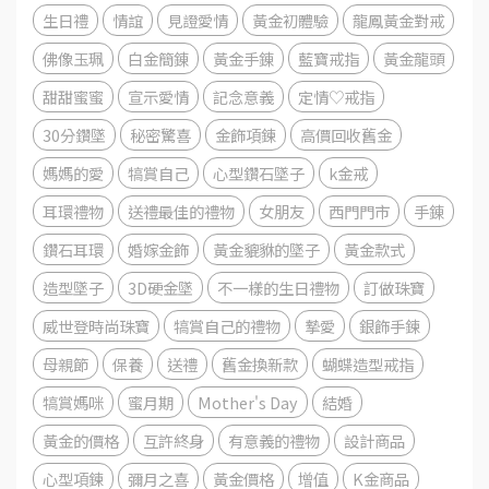
生日禮
情誼
見證愛情
黃金初體驗
龍鳳黃金對戒
佛像玉珮
白金簡錬
黃金手錬
藍寶戒指
黃金龍頭
甜甜蜜蜜
宣示愛情
記念意義
定情♡戒指
30分鑽墜
秘密驚喜
金飾項鍊
高價回收舊金
媽媽的愛
犒賞自己
心型鑽石墜子
k金戒
耳環禮物
送禮最佳的禮物
女朋友
西門門市
手錬
鑽石耳環
婚嫁金飾
黃金貔貅的墜子
黃金款式
造型墜子
3D硬金墜
不一樣的生日禮物
訂做珠寶
威世登時尚珠寶
犒賞自己的禮物
摯愛
銀飾手鍊
母親節
保養
送禮
舊金換新款
蝴蝶造型戒指
犒賞媽咪
蜜月期
Mother's Day
結婚
黃金的價格
互許終身
有意義的禮物
設計商品
心型項鍊
彌月之喜
黃金價格
增值
K金商品