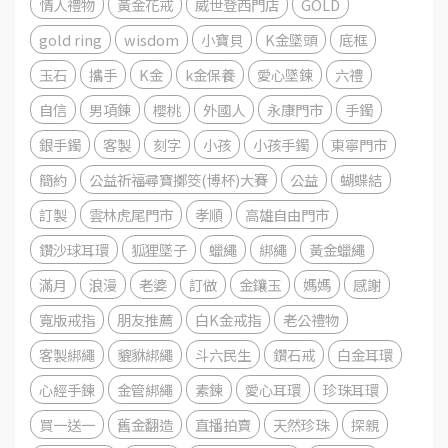
情人禮物
黃金花戒
威世登西門店
GOLD
gold ring
wisdom
小寶貝
K金墜頭
底框
玉石
攜手
K金
k金保養
愛心墜鍊
六禮
自信
男項鍊
櫻桃
外國人
永康門市
手鐲
銀手鐲
客製
刻字
小孩
小孩手鐲
東寧門市
簡約
公益祈福尋寶擲筊(博杯)大賽
公益
蝴蝶結
訂製
雲林虎尾門市
孝順
高雄自由門市
鑽沙球耳環
狐狸墜子
蠟繩
綁繩
黃金蠟繩
滿月
浪漫
老婆
訂做
金鑲玉
媽媽
感謝
寬版戒指
朋友推薦
白K金戒指
老公禮物
客製綁繩
貔貅綁繩
斗六民生
鑽石戒
白金耳環
心經手鍊
金管綁繩
素鍊
愛心耳環
珍珠耳環
買一送一
舊金翻造
直播拍賣
天然珍珠
探親