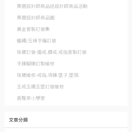
票選設計師商品送設計師商品活動
票選設計師商品圖
黃金客製訂做集
蠟繩/玉線手編訂做
珠寶訂做-婚戒.鑽戒.戒指客製訂做
手鍊腳鍊訂製維修
珠寶維修-戒指.項鍊.墜子.墜頭.
玉戒玉鐲玉墜訂做維修
香雅萊小學堂
文章分類