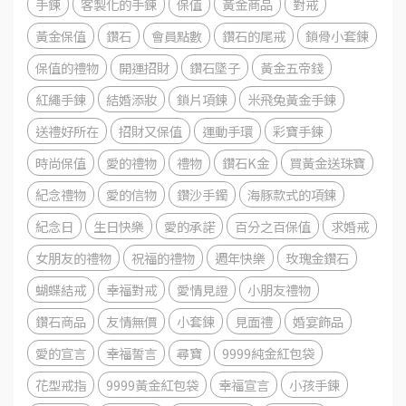
手鍊
客製化的手鍊
保值
黃金商品
對戒
黃金保值
鑽石
會員點數
鑽石的尾戒
鎖骨小套鍊
保值的禮物
開運招財
鑽石墜子
黃金五帝錢
紅繩手鍊
結婚添妝
鎖片項鍊
米飛兔黃金手鍊
送禮好所在
招財又保值
運動手環
彩寶手鍊
時尚保值
愛的禮物
禮物
鑽石K金
買黃金送珠寶
紀念禮物
愛的信物
鑽沙手鐲
海豚款式的項鍊
紀念日
生日快樂
愛的承諾
百分之百保值
求婚戒
女朋友的禮物
祝福的禮物
週年快樂
玫瑰金鑽石
蝴蝶結戒
幸福對戒
愛情見證
小朋友禮物
鑽石商品
友情無價
小套鍊
見面禮
婚宴飾品
愛的宣言
幸福誓言
尋寶
9999純金紅包袋
花型戒指
9999黃金紅包袋
幸福宣言
小孩手鍊