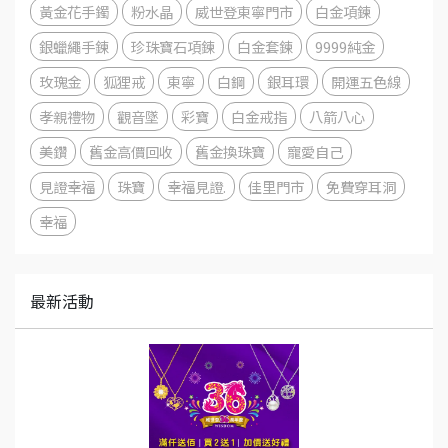
黃金花手鐲
粉水晶
威世登東寧門市
白金項鍊
銀蠟繩手鍊
珍珠寶石項鍊
白金套鍊
9999純金
玫瑰金
狐狸戒
東寧
白鋼
銀耳環
開運五色線
孝親禮物
觀音墜
彩寶
白金戒指
八箭八心
美鑽
舊金高價回收
舊金換珠寶
寵愛自己
見證幸福
珠寶
幸福見證.
佳里門市
免費穿耳洞
幸福
最新活動