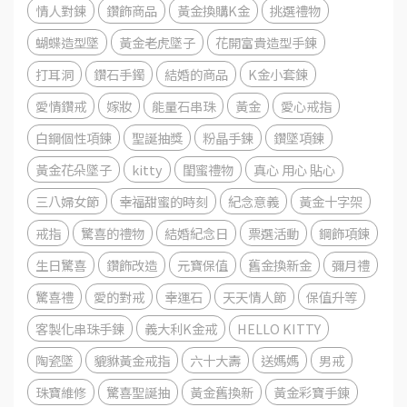
情人對鍊
鑽飾商品
黃金換購K金
挑選禮物
蝴蝶造型墜
黃金老虎墜子
花開富貴造型手鍊
打耳洞
鑽石手鐲
結婚的商品
K金小套鍊
愛情鑽戒
嫁妝
能量石串珠
黃金
愛心戒指
白鋼個性項鍊
聖誕抽獎
粉晶手鍊
鑽墜項鍊
黃金花朵墜子
kitty
閨蜜禮物
真心 用心 貼心
三八婦女節
幸福甜蜜的時刻
紀念意義
黃金十字架
戒指
驚喜的禮物
結婚紀念日
票選活動
鋼飾項鍊
生日驚喜
鑽飾改造
元寶保值
舊金換新金
彌月禮
驚喜禮
愛的對戒
幸運石
天天情人節
保值升等
客製化串珠手鍊
義大利K金戒
HELLO KITTY
陶瓷墜
貔貅黃金戒指
六十大壽
送媽媽
男戒
珠寶維修
驚喜聖誕抽
黃金舊換新
黃金彩寶手錬