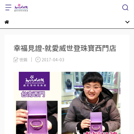
幸福見證-就愛威世登珠寶西門店
世娟
2017-04-03