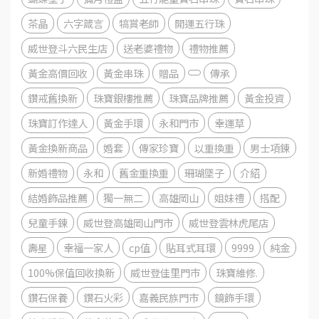
茶晶
六字箴言
犒賞老師
開運五行珠
威世登斗六民生店
送老婆禮物
禮物推薦
黃金高價回收
黃金串珠
贈品
傳承
鑽戒舊換新
珠寶銀樓推薦
珠寶品牌推薦
黃金投資
珠寶訂作達人
黃金手環
永和門市
幸運草
黃金換新商品
婚套
傳家珍寶
以重換重
男士項鍊
新婚禮物
永和
舊金重換重
珊瑚墜子
介紹
結婚飾品推薦
獨一無二
高雄岡山
姐妹禮
搭配
兒童手鍊
威世登高雄岡山門市
威世登雲林虎尾店
壽星
幸福一家人
cp值
貼耳式耳環
9999
純金
100%保值回收換新
威世登佳里門市
珠寶維修.
鑽石保養
鑽石火彩
嘉義民族門市
鏡飾手環