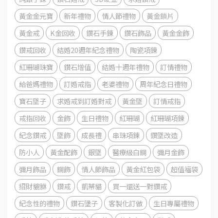
黃金金元寶
新年禮物
情人節禮物
黃金鎖片
黃金戒
K金回收
鑽石手鍊
鑽石飾品
黃金金飾
鑽戒回收
結婚20週年紀念禮物
陶瓷項鍊
紅珊瑚珠寶
鑽石增值
結婚十週年禮物
訂情禮物
給爸媽禮物
訂婚戒指
老婆禮物
周年紀念日禮物
寶石墜子
求婚戒到訂婚對戒
黃金墜
訂情戒指
戒指回收
金飾
生日禮物
紅珊瑚
紅珊瑚項鍊
紀念鑽戒
墜飾
成長禮
串珠項鍊
鑽墜改造
防小人
黃金配飾
銀墜
醫療級白鋼
彌月金飾
彌月飾品
鋼飾
情人節飾品
黃金紅包袋
超值福袋
招財貔貅
鑽戒
凱蒂貓
買一還送一對鑽戒
紀念性的禮物
鑽石墬子
客製化訂做
生日專屬禮物