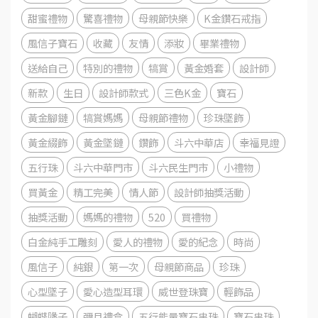
甜蜜禮物
驚喜禮物
母親節快樂
K金鑽石戒指
風信子寶石
收藏
友情
添妝
畢業禮物
送給自己
特別的禮物
犒賞
黃金婚套
設計師
新款
生日
設計師款式
三色K金
寶石
黃金腳鏈
犒賞媽媽
母親節禮物
珍珠墜飾
黃金綴飾
黃金墜鏈
鑽飾
斗六中華店
幸福見證
五行珠
斗六中華門市
斗六民生門市
小禮物
買黃金
精工完美
情人節
設計師抽獎活動
抽獎活動
媽媽的禮物
520
買禮物
白金純手工雕刻
愛人的禮物
愛的紀念
時尚
風信子
純銀
第一次
母親節商品
珍珠
心型墜子
愛心造型耳環
威世登珠寶
輕飾品
蝴蝶墬子
彌月禮盒
五行能量寶石串珠
寶石串珠