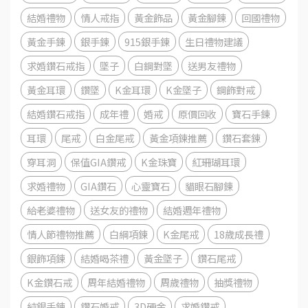
結婚禮物
情人戒指
黃金飾品
黃金腳鍊
回國禮物
黃金手鍊
銀手鍊
915銀手鍊
生日禮物建議
求婚鑽石戒指
墜子
白鋼對墜
送男友禮物
黃金耳環
鑽墜
K金耳環
K金墜子
鋼飾對戒
結婚鑽石戒指
成年禮
婚戒
原價回收
寶石手鍊
耳環
尾戒
白金尾戒
黃金項鍊推薦
鑽石套鍊
穿耳洞
保值GIA鑽戒
K金珠寶
紅珊瑚耳環
求婚禮物
GIA鑽石
心靈寶石
貓眼石腳鍊
給老婆禮物
送女友的禮物
結婚週年禮物
情人節禮物推薦
白綱項鍊
K金尾戒
18歲成長禮
銀飾項鍊
結婚喝茶禮
黃金墜子
鑽石尾戒
K金鑽石戒
周年結婚禮物
周歲禮物
抽獎禮物
純銀手鍊
鑽石婚戒
3D硬金
求婚鑽戒