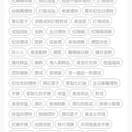
紅珊瑚珠寶
鑽石增值
結婚十週年禮物
訂情禮物
給爸媽禮物
訂婚戒指
老婆禮物
周年紀念日禮物
寶石墜子
求婚戒到訂婚對戒
黃金墜
訂情戒指
戒指回收
金飾
生日禮物
紅珊瑚
紅珊瑚項鍊
紀念鑽戒
墜飾
成長禮
串珠項鍊
鑽墜改造
防小人
黃金配飾
銀墜
醫療級白鋼
彌月金飾
彌月飾品
鋼飾
情人節飾品
黃金紅包袋
超值福袋
招財貔貅
鑽戒
凱蒂貓
買一還送一對鑽戒
紀念性的禮物
鑽石墬子
客製化訂做
生日專屬禮物
手鍊
客製化的手鍊
保值
黃金商品
對戒
黃金保值
鑽石
會員點數
鑽石的尾戒
鎖骨小套鍊
保值的禮物
開運招財
鑽石墜子
黃金五帝錢
紅繩手鍊
結婚添妝
鎖片項鍊
米飛兔黃金手鍊