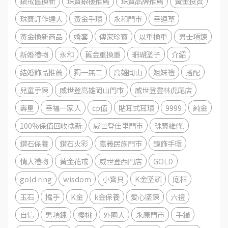
鑽戒舊換新
珠寶銀樓推薦
珠寶品牌推薦
黃金投資
珠寶訂作達人
黃金手環
永和門市
幸運草
黃金換新商品
婚套
傳家珍寶
以重換重
男士項鍊
新婚禮物
永和
舊金重換重
珊瑚墜子
介紹
結婚飾品推薦
獨一無二
高雄岡山
姐妹禮
搭配
兒童手鍊
威世登高雄岡山門市
威世登雲林虎尾店
壽星
幸福一家人
cp值
貼耳式耳環
9999
純金
100%保值回收換新
威世登佳里門市
珠寶維修.
鑽石保養
鑽石火彩
嘉義民族門市
鏡飾手環
情人禮物
黃金花戒
威世登西門店
GOLD
gold ring
wisdom
小寶貝
K金墜頭
底框
玉石
攜手
K金
k金保養
愛心墜鍊
六禮
自信
男項鍊
櫻桃
外國人
永康門市
手鐲