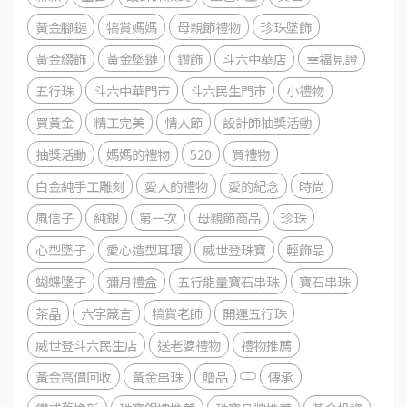
黃金腳鏈
犒賞媽媽
母親節禮物
珍珠墜飾
黃金綴飾
黃金墜鏈
鑽飾
斗六中華店
幸福見證
五行珠
斗六中華門市
斗六民生門市
小禮物
買黃金
精工完美
情人節
設計師抽獎活動
抽獎活動
媽媽的禮物
520
買禮物
白金純手工雕刻
愛人的禮物
愛的紀念
時尚
風信子
純銀
第一次
母親節商品
珍珠
心型墜子
愛心造型耳環
威世登珠寶
輕飾品
蝴蝶墬子
彌月禮盒
五行能量寶石串珠
寶石串珠
茶晶
六字箴言
犒賞老師
開運五行珠
威世登斗六民生店
送老婆禮物
禮物推薦
黃金高價回收
黃金串珠
贈品
傳承