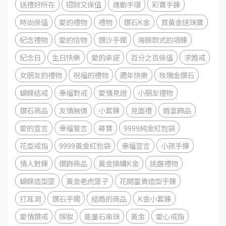
送禮好所在
招財又保值
運動手環
彩寶手鍊
時尚保值
愛的禮物
禮物
鑽石K金
買黃金送珠寶
紀念禮物
愛的信物
鑽沙手鐲
海豚款式的項鍊
紀念日
生日快樂
愛的承諾
百分之百保值
求婚戒
女朋友的禮物
祝福的禮物
週年快樂
玫瑰金鑽石
蝴蝶結戒
幸福對戒
愛情見證
小朋友禮物
鑽石商品
友情無價
小套鍊
見面禮
婚宴飾品
愛的宣言
幸福誓言
尋寶
9999純金紅包袋
花型戒指
9999黃金紅包袋
幸福宣言
小孩手鍊
情人對鍊
鑽飾商品
黃金換購K金
挑選禮物
蝴蝶造型墜
黃金老虎墜子
花開富貴造型手鍊
打耳洞
鑽石手鐲
結婚的商品
K金小套鍊
愛情鑽戒
嫁妝
能量石串珠
黃金
愛心戒指