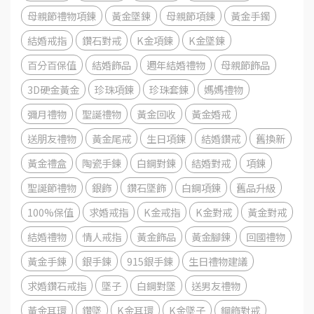
母親節禮物項鍊
黃金墜鍊
母親節項鍊
黃金手鐲
結婚戒指
鑽石對戒
K金項鍊
K金墜鍊
百分百保值
結婚飾品
週年結婚禮物
母親節飾品
3D硬金黃金
珍珠項鍊
珍珠套鍊
媽媽禮物
彌月禮物
聖誕禮物
黃金回收
黃金婚戒
送朋友禮物
黃金尾戒
生日項鍊
結婚鑽戒
舊換新
黃金禮盒
陶瓷手鍊
白鋼對鍊
結婚對戒
項鍊
聖誕節禮物
銀飾
鑽石墜飾
白鋼項鍊
舊品升級
100%保值
求婚戒指
K金戒指
K金對戒
黃金對戒
結婚禮物
情人戒指
黃金飾品
黃金腳鍊
回國禮物
黃金手鍊
銀手鍊
915銀手鍊
生日禮物建議
求婚鑽石戒指
墜子
白鋼對墜
送男友禮物
黃金耳環
鑽墜
K金耳環
K金墜子
鋼飾對戒