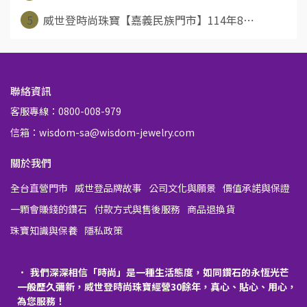
5
威世登時尚珠寶【嘉義民族門市】114年8⋯
聯絡資訊
客服專線：0800-008-979
信箱：wisdom-sa@wisdom-jewelry.com
關於我們
全台直營門市
威世登品牌故事
公司文化與願景
價值承諾與保證
一顆會賺錢的鑽石
付款方式與售後服務
商品退換貨
珠寶知識與保養
隱私政策
我們深深相信「時尚」是一種生活態度，如同鑽石的永恆光芒
一般歷久彌新，威世登時尚珠寶經營30餘年，真心、貼心、用心，
為您服務！