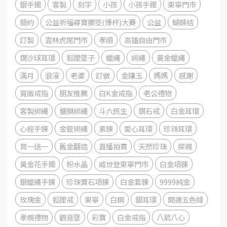
銀手鐲
客製
刻字
小孩
小孩手鐲
東寧門市
簡約
公益祈福尋寶擲筊(博杯)大賽
公益
蝴蝶結
訂製
雲林虎尾門市
孝順
高雄自由門市
鑽沙球耳環
狐狸墜子
蠟繩
綁繩
黃金蠟繩
滿月
浪漫
老婆
訂做
金鑲玉
媽媽
感謝
寬版戒指
朋友推薦
白K金戒指
老公禮物
客製綁繩
貔貅綁繩
斗六民生
鑽石戒
白金耳環
心經手鍊
金管綁繩
素鍊
愛心耳環
珍珠耳環
買一送一
舊金翻造
直播拍賣
天然珍珠
探親
黃金花手鐲
粉水晶
威世登東寧門市
白金項鍊
銀蠟繩手鍊
珍珠寶石項鍊
白金套鍊
9999純金
玫瑰金
狐狸戒
東寧
白鋼
銀耳環
開運五色線
孝親禮物
觀音墜
彩寶
白金戒指
八箭八心