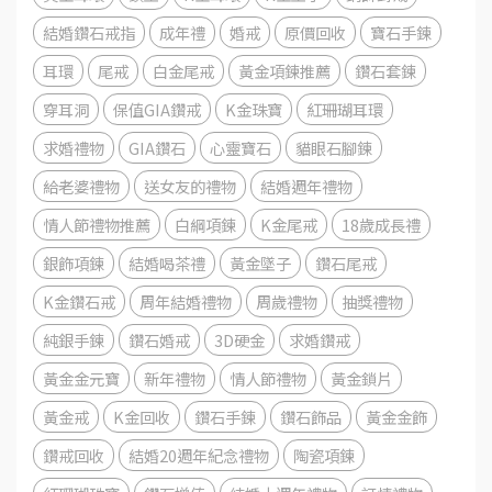
結婚鑽石戒指
成年禮
婚戒
原價回收
寶石手鍊
耳環
尾戒
白金尾戒
黃金項鍊推薦
鑽石套鍊
穿耳洞
保值GIA鑽戒
K金珠寶
紅珊瑚耳環
求婚禮物
GIA鑽石
心靈寶石
貓眼石腳鍊
給老婆禮物
送女友的禮物
結婚週年禮物
情人節禮物推薦
白綱項鍊
K金尾戒
18歲成長禮
銀飾項鍊
結婚喝茶禮
黃金墜子
鑽石尾戒
K金鑽石戒
周年結婚禮物
周歲禮物
抽獎禮物
純銀手鍊
鑽石婚戒
3D硬金
求婚鑽戒
黃金金元寶
新年禮物
情人節禮物
黃金鎖片
黃金戒
K金回收
鑽石手鍊
鑽石飾品
黃金金飾
鑽戒回收
結婚20週年紀念禮物
陶瓷項鍊