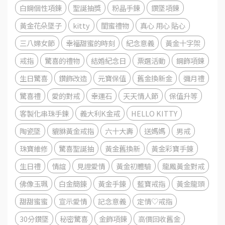
白鋼個性項鍊
聖誕抽獎
粉晶手鍊
鑽墜項鍊
黃金花朵墜子
kitty
閨蜜禮物
真心 用心 貼心
三八婦女節
幸福甜蜜的時刻
紀念意義
黃金十字架
戒指
驚喜的禮物
結婚紀念日
票選活動
鋼飾項鍊
生日驚喜
鑽飾改造
元寶保值
舊金換新金
彌月禮
驚喜禮
愛的對戒
幸運石
天天情人節
保值升等
客製化串珠手鍊
義大利K金戒
HELLO KITTY
陶瓷墜
貔貅黃金戒指
六十大壽
送媽媽
男戒
珠寶維修
驚喜聖誕抽
黃金舊換新
黃金彩寶手錬
生日禮
情誼
見證愛情
黃金初體驗
龍鳳黃金對戒
佛像玉珮
白金簡錬
黃金手錬
藍寶戒指
黃金龍頭
甜甜蜜蜜
宣示愛情
記念意義
定情♡戒指
30分鑽墜
秘密驚喜
金飾項鍊
高價回收舊金