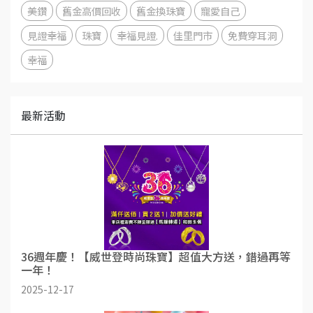
美鑽
舊金高價回收
舊金換珠寶
寵愛自己
見證幸福
珠寶
幸福見證.
佳里門市
免費穿耳洞
幸福
最新活動
36週年慶！【威世登時尚珠寶】超值大方送，錯過再等
一年！
2025-12-17