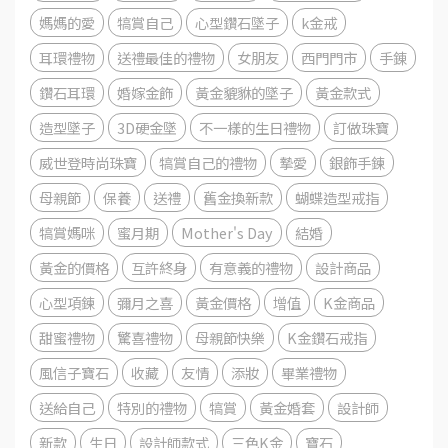
媽媽的愛
犒賞自己
心型鑽石墜子
k金戒
耳環禮物
送禮最佳的禮物
女朋友
西門門市
手錬
鑽石耳環
婚嫁金飾
黃金貔貅的墜子
黃金款式
造型墜子
3D硬金墜
不一樣的生日禮物
訂做珠寶
威世登時尚珠寶
犒賞自己的禮物
摯愛
銀飾手鍊
母親節
保養
送禮
舊金換新款
蝴蝶造型戒指
犒賞媽咪
蜜月期
Mother's Day
結婚
黃金的價格
互許終身
有意義的禮物
設計商品
心型項鍊
彌月之喜
黃金價格
增值
K金商品
甜蜜禮物
驚喜禮物
母親節快樂
K金鑽石戒指
風信子寶石
收藏
友情
添妝
畢業禮物
送給自己
特別的禮物
犒賞
黃金婚套
設計師
新款
生日
設計師款式
三色K金
寶石