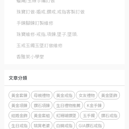
蠟繩/玉線手編訂做
珠寶訂做-婚戒.鑽戒.戒指客製訂做
手鍊腳鍊訂製維修
珠寶維修-戒指.項鍊.墜子.墜頭.
玉戒玉鐲玉墜訂做維修
香雅萊小學堂
文章分類
黃金套鍊
母親禮物
黃金戒指
女友禮物
黃金墜飾
黃金項鍊
鑽石項鍊
生日禮物推薦
K金手鍊
結婚金飾
黃金套組
紅珊瑚鑽墜
玉手鐲
鑽石戒指
生日戒指
犒賞老婆
白鋼戒指
GIA鑽石戒指