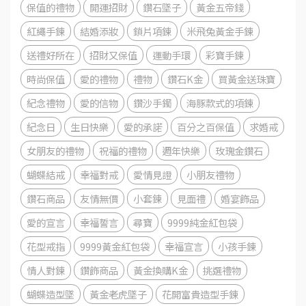
保值的禮物
開運招財
鑽石墜子
黃金五帝錢
紅繩手鍊
結婚添妝
鎖片項鍊
米飛兔黃金手鍊
送禮好所在
招財又保值
運動手環
彩寶手鍊
時尚保值
愛的禮物
禮物
鑽石K金
買黃金送珠寶
紀念禮物
愛的信物
鑽沙手鐲
海豚款式的項鍊
紀念日
生日快樂
愛的承諾
百分之百保值
求婚戒
女朋友的禮物
祝福的禮物
週年快樂
玫瑰金鑽石
蝴蝶結戒
幸福對戒
愛情見證
小朋友禮物
鑽石商品
友情無價
小套鍊
見面禮
婚宴飾品
愛的宣言
幸福誓言
尋寶
9999純金紅包袋
花型戒指
9999黃金紅包袋
幸福宣言
小孩手鍊
情人對鍊
鑽飾商品
黃金換購K金
挑選禮物
蝴蝶造型墜
黃金老虎墜子
花開富貴造型手鍊