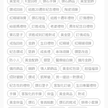
黃金戒
K金回收
鑽石手鍊
鑽石飾品
黃金金飾
鑽戒回收
結婚20週年紀念禮物
陶瓷項鍊
紅珊瑚珠寶
鑽石增值
結婚十週年禮物
訂情禮物
給爸媽禮物
訂婚戒指
老婆禮物
周年紀念日禮物
寶石墜子
求婚戒到訂婚對戒
黃金墜
訂情戒指
戒指回收
金飾
生日禮物
紅珊瑚
紅珊瑚項鍊
紀念鑽戒
墜飾
成長禮
串珠項鍊
鑽墜改造
防小人
黃金配飾
銀墜
醫療級白鋼
彌月金飾
彌月飾品
鋼飾
情人節飾品
黃金紅包袋
超值福袋
招財貔貅
鑽戒
凱蒂貓
買一還送一對鑽戒
紀念性的禮物
鑽石墬子
客製化訂做
生日專屬禮物
手鍊
客製化的手鍊
保值
黃金商品
對戒
黃金保值
鑽石
會員點數
鑽石的尾戒
鎖骨小套鍊