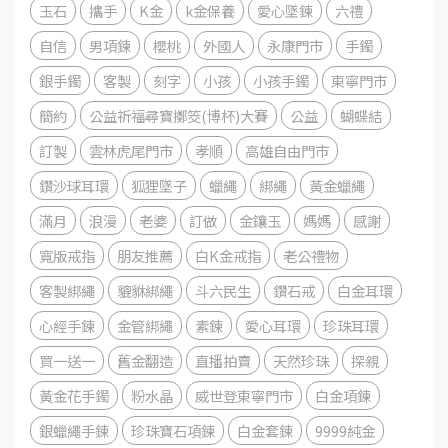
玉石
攜手
K金
k金保養
愛心墜鍊
六禮
自信
男項鍊
櫻桃
外國人
永康門市
手鐲
銀手鐲
客製
刻字
小孩
小孩手鐲
東寧門市
簡約
公益祈福尋寶擲筊(博杯)大賽
公益
蝴蝶結
訂製
雲林虎尾門市
孝順
高雄自由門市
鑽沙球耳環
狐狸墜子
蠟繩
綁繩
黃金蠟繩
滿月
浪漫
老婆
訂做
金鑲玉
媽媽
感謝
寬版戒指
朋友推薦
白K金戒指
老公禮物
客製綁繩
貔貅綁繩
斗六民生
鑽石戒
白金耳環
心經手鍊
金管綁繩
素鍊
愛心耳環
珍珠耳環
買一送一
舊金翻造
直播拍賣
天然珍珠
探親
黃金花手鐲
粉水晶
威世登東寧門市
白金項鍊
銀蠟繩手鍊
珍珠寶石項鍊
白金套鍊
9999純金