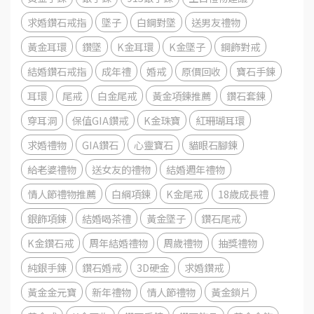
求婚鑽石戒指
墜子
白鋼對墜
送男友禮物
黃金耳環
鑽墜
K金耳環
K金墜子
鋼飾對戒
結婚鑽石戒指
成年禮
婚戒
原價回收
寶石手鍊
耳環
尾戒
白金尾戒
黃金項鍊推薦
鑽石套鍊
穿耳洞
保值GIA鑽戒
K金珠寶
紅珊瑚耳環
求婚禮物
GIA鑽石
心靈寶石
貓眼石腳鍊
給老婆禮物
送女友的禮物
結婚週年禮物
情人節禮物推薦
白綱項鍊
K金尾戒
18歲成長禮
銀飾項鍊
結婚喝茶禮
黃金墜子
鑽石尾戒
K金鑽石戒
周年結婚禮物
周歲禮物
抽獎禮物
純銀手鍊
鑽石婚戒
3D硬金
求婚鑽戒
黃金金元寶
新年禮物
情人節禮物
黃金鎖片