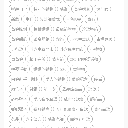
送給自己
特別的禮物
犒賞
黃金婚套
設計師
新款
生日
設計師款式
三色K金
寶石
黃金腳鏈
犒賞媽媽
母親節禮物
珍珠墜飾
黃金綴飾
黃金墜鏈
鑽飾
斗六中華店
幸福見證
五行珠
斗六中華門市
斗六民生門市
小禮物
買黃金
精工完美
情人節
設計師抽獎活動
抽獎活動
媽媽的禮物
520
買禮物
白金純手工雕刻
愛人的禮物
愛的紀念
時尚
風信子
純銀
第一次
母親節商品
珍珠
心型墜子
愛心造型耳環
威世登珠寶
輕飾品
蝴蝶墬子
彌月禮盒
五行能量寶石串珠
寶石串珠
茶晶
六字箴言
犒賞老師
開運五行珠