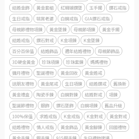
結婚金飾
黃金套組
紅珊瑚鑽墜
玉手鐲
鑽石戒指
生日戒指
犒賞老婆
白鋼戒指
GIA鑽石戒指
母親節禮物項鍊
黃金墜鍊
母親節項鍊
黃金手鐲
結婚戒指
鑽石對戒
K金項鍊
K金墜鍊
百分百保值
結婚飾品
週年結婚禮物
母親節飾品
3D硬金黃金
珍珠項鍊
珍珠套鍊
媽媽禮物
彌月禮物
聖誕禮物
黃金回收
黃金婚戒
送朋友禮物
黃金尾戒
生日項鍊
結婚鑽戒
舊換新
黃金禮盒
陶瓷手鍊
白鋼對鍊
結婚對戒
項鍊
聖誕節禮物
銀飾
鑽石墜飾
白鋼項鍊
舊品升級
100%保值
求婚戒指
K金戒指
K金對戒
黃金對戒
結婚禮物
情人戒指
黃金飾品
黃金腳鍊
回國禮物
黃金手鍊
銀手鍊
915銀手鍊
生日禮物建議