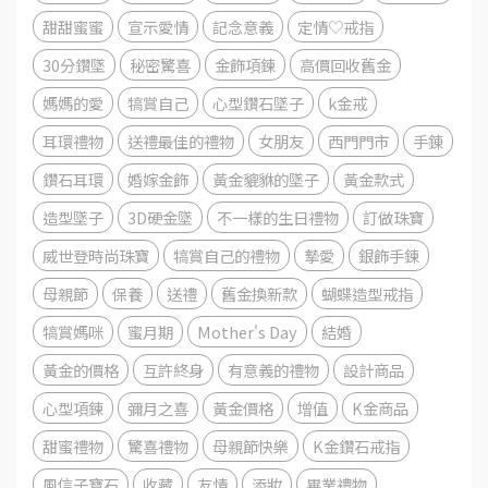
甜甜蜜蜜
宣示愛情
記念意義
定情♡戒指
30分鑽墜
秘密驚喜
金飾項鍊
高價回收舊金
媽媽的愛
犒賞自己
心型鑽石墜子
k金戒
耳環禮物
送禮最佳的禮物
女朋友
西門門市
手錬
鑽石耳環
婚嫁金飾
黃金貔貅的墜子
黃金款式
造型墜子
3D硬金墜
不一樣的生日禮物
訂做珠寶
威世登時尚珠寶
犒賞自己的禮物
摯愛
銀飾手鍊
母親節
保養
送禮
舊金換新款
蝴蝶造型戒指
犒賞媽咪
蜜月期
Mother's Day
結婚
黃金的價格
互許終身
有意義的禮物
設計商品
心型項鍊
彌月之喜
黃金價格
增值
K金商品
甜蜜禮物
驚喜禮物
母親節快樂
K金鑽石戒指
風信子寶石
收藏
友情
添妝
畢業禮物