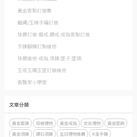
黃金客製訂做集
蠟繩/玉線手編訂做
珠寶訂做-婚戒.鑽戒.戒指客製訂做
手鍊腳鍊訂製維修
珠寶維修-戒指.項鍊.墜子.墜頭.
玉戒玉鐲玉墜訂做維修
香雅萊小學堂
文章分類
黃金套鍊
母親禮物
黃金戒指
女友禮物
黃金墜飾
黃金項鍊
鑽石項鍊
生日禮物推薦
K金手鍊