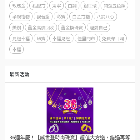
玫瑰金
狐狸戒
東寧
白鋼
銀耳環
開運五色線
孝親禮物
觀音墜
彩寶
白金戒指
八箭八心
美鑽
舊金高價回收
舊金換珠寶
寵愛自己
見證幸福
珠寶
幸福見證.
佳里門市
免費穿耳洞
幸福
最新活動
36週年慶！【威世登時尚珠寶】超值大方送，錯過再等