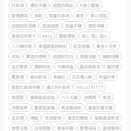
打耳洞
鑽石手鐲
結婚的商品
K金小套鍊
愛情鑽戒
嫁妝
能量石串珠
黃金
愛心戒指
白鋼個性項鍊
聖誕抽獎
粉晶手鍊
鑽墜項鍊
黃金花朵墜子
kitty
閨蜜禮物
真心 用心 貼心
三八婦女節
幸福甜蜜的時刻
紀念意義
黃金十字架
戒指
驚喜的禮物
結婚紀念日
票選活動
鋼飾項鍊
生日驚喜
鑽飾改造
元寶保值
舊金換新金
彌月禮
驚喜禮
愛的對戒
幸運石
天天情人節
保值升等
客製化串珠手鍊
義大利K金戒
HELLO KITTY
陶瓷墜
貔貅黃金戒指
六十大壽
送媽媽
男戒
珠寶維修
驚喜聖誕抽
黃金舊換新
黃金彩寶手錬
生日禮
情誼
見證愛情
黃金初體驗
龍鳳黃金對戒
佛像玉珮
白金簡錬
黃金手錬
藍寶戒指
黃金龍頭