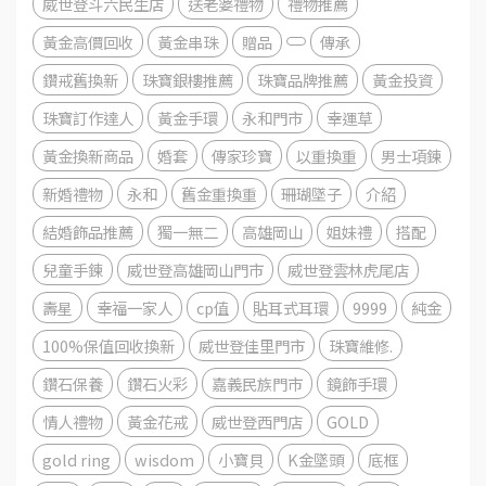
威世登斗六民生店
送老婆禮物
禮物推薦
黃金高價回收
黃金串珠
贈品
傳承
鑽戒舊換新
珠寶銀樓推薦
珠寶品牌推薦
黃金投資
珠寶訂作達人
黃金手環
永和門市
幸運草
黃金換新商品
婚套
傳家珍寶
以重換重
男士項鍊
新婚禮物
永和
舊金重換重
珊瑚墜子
介紹
結婚飾品推薦
獨一無二
高雄岡山
姐妹禮
搭配
兒童手鍊
威世登高雄岡山門市
威世登雲林虎尾店
壽星
幸福一家人
cp值
貼耳式耳環
9999
純金
100%保值回收換新
威世登佳里門市
珠寶維修.
鑽石保養
鑽石火彩
嘉義民族門市
鏡飾手環
情人禮物
黃金花戒
威世登西門店
GOLD
gold ring
wisdom
小寶貝
K金墜頭
底框