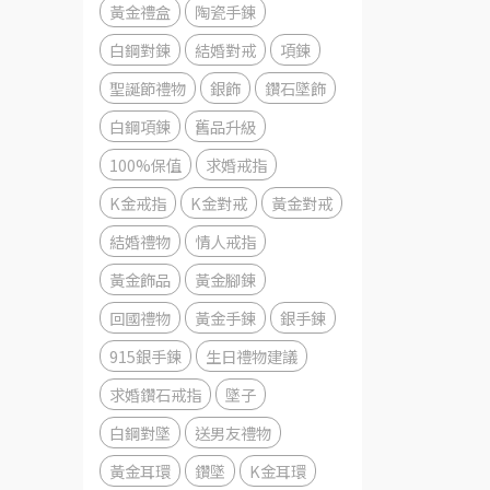
黃金禮盒
陶瓷手鍊
白鋼對鍊
結婚對戒
項鍊
聖誕節禮物
銀飾
鑽石墜飾
白鋼項鍊
舊品升級
100%保值
求婚戒指
K金戒指
K金對戒
黃金對戒
結婚禮物
情人戒指
黃金飾品
黃金腳鍊
回國禮物
黃金手鍊
銀手鍊
915銀手鍊
生日禮物建議
求婚鑽石戒指
墜子
白鋼對墜
送男友禮物
黃金耳環
鑽墜
K金耳環