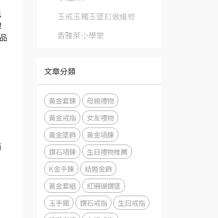
己
玉戒玉鐲玉墜訂做維修
！
香雅萊小學堂
好品
文章分類
黃金套鍊
母親禮物
黃金戒指
女友禮物
黃金墜飾
黃金項鍊
商
鑽石項鍊
生日禮物推薦
K金手鍊
結婚金飾
黃金套組
紅珊瑚鑽墜
玉手鐲
鑽石戒指
生日戒指