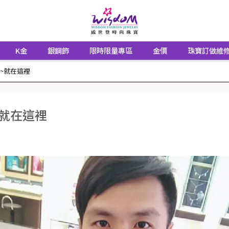
K金
銀鋼飾
限時限量專區
金價
珠寶訂做維
~就在這裡
~就在這裡