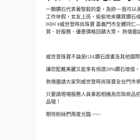
一顆鑽石代表著堅毅的愛，為妳~~我可以永
工作休假，女友上班，偷偷地來購買鑽石戒
￼￼ #威世登時尚珠寶 嘉義門市全體同仁-
質、好服務、優惠價格回饋大眾。 熱情邀
威世登珠寶不論是GIA鑽石證書及其他國
讓您配戴美麗又能享有保證20%鑽石增值，
熱情邀請大家到威世登時尚珠寶全台門市
只要請現場服務人員拿起相機為您與商品
品哦！
期待粉絲們再度光臨 ~~~