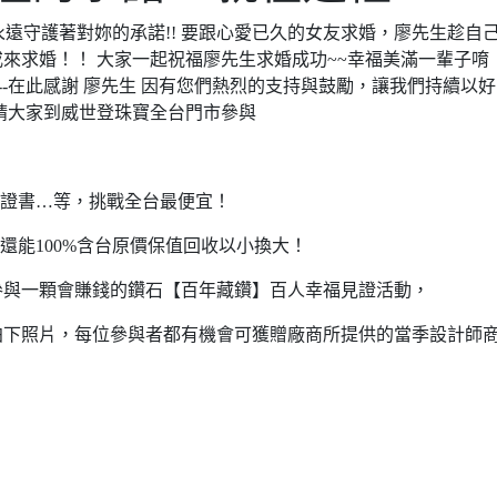
遠守護著對妳的承諾!! 要跟心愛已久的女友求婚，廖先生趁自
來求婚！！ 大家一起祝福廖先生求婚成功~~幸福美滿一輩子唷
---在此感謝 廖先生 因有您們熱烈的支持與鼓勵，讓我們持續以
請大家到威世登珠寶全台門市參與
際證書…等，挑戰全台最便宜！
還能100%含台原價保值回收以小換大！
參與一顆會賺錢的鑽石【百年藏鑽】百人幸福見證活動，
拍下照片，每位參與者都有機會可獲贈廠商所提供的當季設計師