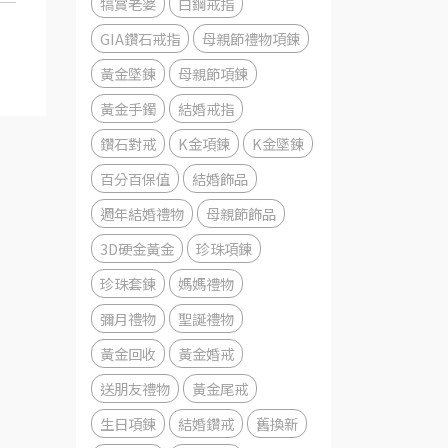
犒賞老婆
白鋼戒指
GIA鑽石戒指
母親節禮物項鍊
黃金墜鍊
母親節項鍊
黃金手鐲
結婚戒指
鑽石對戒
K金項鍊
K金墜鍊
百分百保值
結婚飾品
週年結婚禮物
母親節飾品
3D硬金黃金
珍珠項鍊
珍珠套鍊
媽媽禮物
彌月禮物
聖誕禮物
黃金回收
黃金婚戒
送朋友禮物
黃金尾戒
生日項鍊
結婚鑽戒
舊換新