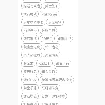
結婚喝茶禮
黃金墜子
鑽石尾戒
K金鑽石戒
周年結婚禮物
周歲禮物
抽獎禮物
純銀手鍊
鑽石婚戒
3D硬金
求婚鑽戒
黃金金元寶
新年禮物
情人節禮物
黃金鎖片
黃金戒
K金回收
鑽石手鍊
鑽石飾品
黃金金飾
鑽戒回收
結婚20週年紀念禮物
陶瓷項鍊
紅珊瑚珠寶
鑽石增值
結婚十週年禮物
訂情禮物
給爸媽禮物