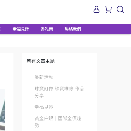
修
幸福見證
香雅萊
聯絡我們
所有文章主題
最新活動
珠寶訂做|珠寶維修|作品
分享
幸福見證
黃金白銀│國際金價趨
勢