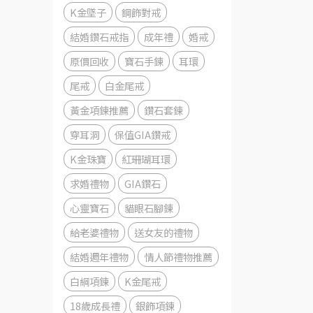
K金墜子
鋼飾對戒
結婚鑽石戒指
成年禮
婚戒
原價回收
寶石手鍊
耳環
尾戒
白金尾戒
黃金項鍊推薦
鑽石套鍊
穿耳洞
保值GIA鑽戒
K金珠寶
紅珊瑚耳環
求婚禮物
GIA鑽石
心靈寶石
貓眼石腳鍊
給老婆禮物
送女友的禮物
結婚週年禮物
情人節禮物推薦
白綱項鍊
K金尾戒
18歲成長禮
銀飾項鍊