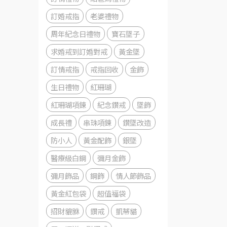
訂婚戒指
老婆禮物
周年紀念日禮物
寶石墜子
求婚戒到訂婚對戒
黃金墜
訂情戒指
戒指回收
金飾
生日禮物
紅珊瑚
紅珊瑚項鍊
紀念鑽戒
墜飾
成長禮
串珠項鍊
鑽墜改造
防小人
黃金配飾
銀墜
醫療級白鋼
彌月金飾
彌月飾品
鋼飾
情人節飾品
黃金紅包袋
超值福袋
招財貔貅
鑽戒
凱蒂貓